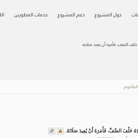
ات
حول المشروع
دعم المشروع
خدمات المطورين
الل
خلف الصف، فأمره أن يعيد صلاته
المأموم
.
ُ خَلْفَ الصَّفِّ، فَأَمَرَهُ أَنْ يُعِيدَ صَلَاتَهُ.