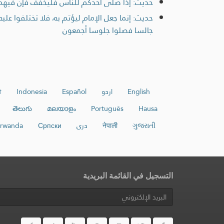
حديث: إذا صلى أحدكم للناس فليخفف فإن فيهم 
حديث: إنما جعل الإمام ليؤتم به، فلا تختلفوا عليه
جالسا فصلوا جلوسا أجمعون
English
اردو
Español
Indonesia
া
తెలుగు
മലയാളം
Português
Hausa
ગુજરાતી
नेपाली
دری
Српски
arwanda
التسجيل في القائمة البريدية