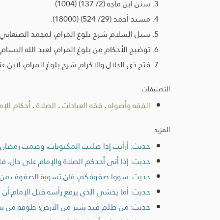
سنن ابن ماجه (2/ 137) (1004).
مسند أحمد (29/ 524) (18000).
سبل السلام شرح بلوغ المرام، لمحمد الصنعاني (1/ 378)
توضيح الأحكام مِن بلوغ المرام، لعبد الله البسام (2/ 509)
فتح ذي الجلال والإكرام شرح بلوغ المرام، لابن عثيمين (2
التصنيفات
الفقه وأصوله
.
فقه العبادات
.
الصلاة
.
أحكام الإم
المزيد
حديث: أرأيت إذا صليت المكتوبات، وصمت رمضان، 
حديث: إذا أتى أحدكم الصلاة والإمام على حال، فل
حديث: سووا صفوفكم، فإن تسوية الصفوف من ت
حديث: أما يخشى الذي يرفع رأسه قبل الإمام أن ي
حديث: من ظلم قيد شبر من الأرض؛ طوقه من س