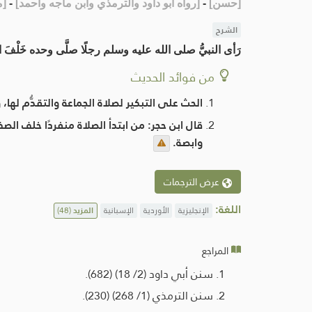
[
حسن
]
-
[
رواه أبو داود والترمذي وابن ماجه وأحمد
]
-
[
م
الشرح
رَأى النبيُّ صلى الله عليه وسلم رجلًا صلَّى وحده خَلْف
من فوائد الحديث
الحث على التبكير لصلاة الجماعة والتقدُّم لها، 
قال ابن حجر: من ابتدأ الصلاة منفردًا خلف ا
وابصة.
عرض الترجمات
اللغة:
الإنجليزية
الأوردية
الإسبانية
المزيد
(48)
المراجع
سنن أبي داود (2/ 18) (682).
سنن الترمذي (1/ 268) (230).