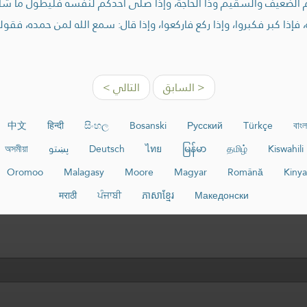
الضعيف والسقيم وذا الحاجة، وإذا صلى أحدكم لنفسه فليطول ما شا
، فإذا كبر فكبروا، وإذا ركع فاركعوا، وإذا قال: سمع الله لمن حمده، فقو
< السابق
التالي >
中文
हिन्दी
සිංහල
Bosanski
Русский
Türkçe
বাংল
Kiswahili
தமிழ்
မြန်မာ
ไทย
Deutsch
پښتو
অসমীয়া
Oromoo
Malagasy
Moore
Magyar
Română
Kiny
मराठी
ਪੰਜਾਬੀ
ភាសាខ្មែរ
Македонски