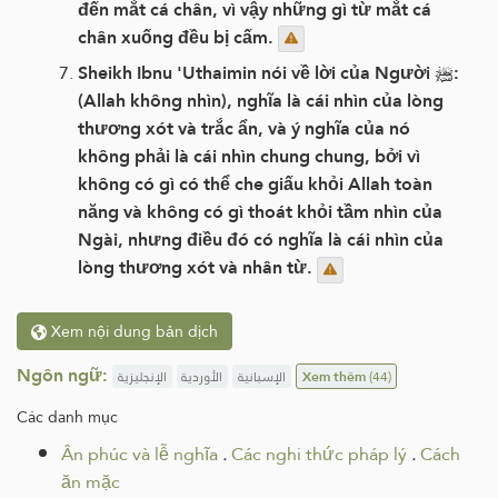
đến mắt cá chân, vì vậy những gì từ mắt cá
chân xuống đều bị cấm.
Sheikh Ibnu 'Uthaimin nói về lời của Người ﷺ:
(Allah không nhìn), nghĩa là cái nhìn của lòng
thương xót và trắc ẩn, và ý nghĩa của nó
không phải là cái nhìn chung chung, bởi vì
không có gì có thể che giấu khỏi Allah toàn
năng và không có gì thoát khỏi tầm nhìn của
Ngài, nhưng điều đó có nghĩa là cái nhìn của
lòng thương xót và nhân từ.
Xem nội dung bản dịch
Ngôn ngữ:
الإنجليزية
الأوردية
الإسبانية
Xem thêm
(44)
Các danh mục
Ân phúc và lễ nghĩa
.
Các nghi thức pháp lý
.
Cách
ăn mặc