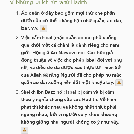
Những lợi ích rút ra từ Hadith
Áo quần ở đây bao gồm mọi thứ che phần
dưới của cơ thể, chẳng hạn như quần, áo dài,
Izar, v.v.
Việc cấm Isbal (mặc quần áo dài phủ xuống
qua khỏi mắt cá chân) là dành riêng cho nam
giới. Học giả An-Nawawi nói: Các học giả
đồng thuận về việc cho phép Isbal đối với phụ
nữ, và điều đó đã được xác thực từ Thiên Sứ
của Allah ﷺ rằng Người đã cho phép họ mặc
quần áo dài xuống nền đất một khuỷu tay.
Sheikh Ibn Bazz nói: Isbal bị cấm và bị cấm
theo ý nghĩa chung của các Hadith. Về hình
phạt thì khác nhau và không nhất thiết phải
ngang nhau, bởi vì người có ý khoe khoang
không giống như người không có ý như vậy.