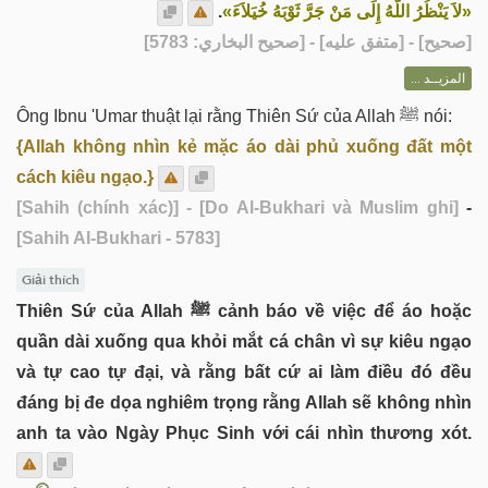
.
«لاَ يَنْظُرُ اللَّهُ إِلَى مَنْ جَرَّ ثَوْبَهُ خُيَلاَءَ»
] - [متفق عليه] - [صحيح البخاري: 5783]
صحيح
[
المزيــد ...
Ông Ibnu 'Umar thuật lại rằng Thiên Sứ của Allah ﷺ nói:
{Allah không nhìn kẻ mặc áo dài phủ xuống đất một
cách kiêu ngạo.}
[Sahih (chính xác)]
- [Do Al-Bukhari và Muslim ghi]
-
[Sahih Al-Bukhari - 5783]
Giải thích
Thiên Sứ của Allah ﷺ cảnh báo về việc để áo hoặc
quần dài xuống qua khỏi mắt cá chân vì sự kiêu ngạo
và tự cao tự đại, và rằng bất cứ ai làm điều đó đều
đáng bị đe dọa nghiêm trọng rằng Allah sẽ không nhìn
anh ta vào Ngày Phục Sinh với cái nhìn thương xót.