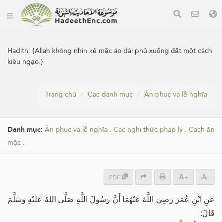
Hadith:
{Allah không nhìn kẻ mặc áo dài phủ xuống đất một cách
kiêu ngạo.}
Trang chủ
Các danh mục
Ân phúc và lễ nghĩa
Danh mục:
Ân phúc và lễ nghĩa
.
Các nghi thức pháp lý
.
Cách ăn
mặc
.
PDF
+
-
عَنِ ابْنِ عُمَرَ رَضِيَ اللَّهُ عَنْهُمَا أَنَّ رَسُولَ اللَّهِ صَلَّى اللهُ عَلَيْهِ وَسَلَّمَ
قَالَ: