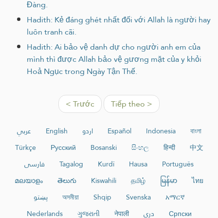
Đàng.
Hadith: Kẻ đáng ghét nhất đối với Allah là người hay
luôn tranh cãi.
Hadith: Ai bảo vệ danh dự cho người anh em của
mình thì được Allah bảo vệ gương mặt của y khỏi
Hoả Ngục trong Ngày Tận Thế.
< Trước
Tiếp theo >
عربي
English
اردو
Español
Indonesia
বাংলা
Türkçe
Русский
Bosanski
සිංහල
हिन्दी
中文
فارسی
Tagalog
Kurdî
Hausa
Português
മലയാളം
తెలుగు
Kiswahili
தமிழ்
မြန်မာ
ไทย
پښتو
অসমীয়া
Shqip
Svenska
አማርኛ
Nederlands
ગુજરાતી
नेपाली
دری
Српски