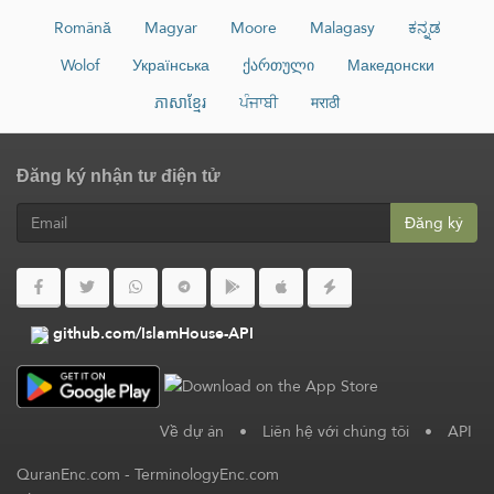
Română
Magyar
Moore
Malagasy
ಕನ್ನಡ
Wolof
Українська
ქართული
Македонски
ភាសាខ្មែរ
ਪੰਜਾਬੀ
मराठी
Đăng ký nhận tư điện tử
Đăng ký
github.com/IslamHouse-API
Về dự án
•
Liên hệ với chúng tôi
•
API
QuranEnc.com
-
TerminologyEnc.com