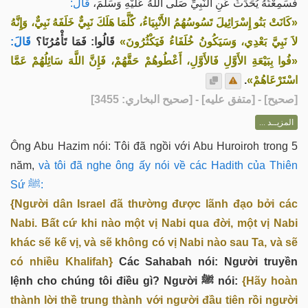
فَسَمِعْتُهُ يُحَدِّثُ عَنِ النَّبِيِّ صَلَّى اللهُ عَلَيْهِ وَسَلَّمَ،
قَالَ:
«كَانَتْ بَنُو إِسْرَائِيلَ تَسُوسُهُمُ الأَنْبِيَاءُ، كُلَّمَا هَلَكَ نَبِيٌّ خَلَفَهُ نَبِيٌّ، وَإِنَّهُ
لاَ نَبِيَّ بَعْدِي، وَسَيَكُونُ خُلَفَاءُ فَيَكْثُرُونَ»
قَالُوا: فَمَا تَأْمُرُنَا؟
قَالَ:
«فُوا بِبَيْعَةِ الأَوَّلِ فَالأَوَّلِ، أَعْطُوهُمْ حَقَّهُمْ، فَإِنَّ اللَّهَ سَائِلُهُمْ عَمَّا
.
اسْتَرْعَاهُمْ»
] - [متفق عليه] - [صحيح البخاري: 3455]
صحيح
[
المزيــد ...
Ông Abu Hazim nói: Tôi đã ngồi với Abu Huroiroh trong 5
năm,
và tôi đã nghe ông ấy nói về các Hadith của Thiên
Sứ ﷺ:
{Người dân Israel đã thường được lãnh đạo bởi các
Nabi. Bất cứ khi nào một vị Nabi qua đời, một vị Nabi
khác sẽ kế vị, và sẽ không có vị Nabi nào sau Ta, và sẽ
có nhiều Khalifah}
Các Sahabah nói: Người truyền
lệnh cho chúng tôi điều gì? Người ﷺ nói:
{Hãy hoàn
thành lời thề trung thành với người đầu tiên rồi người