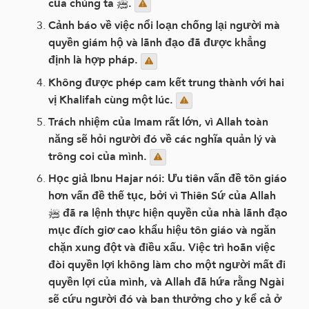
của chúng ta ﷺ.
Cảnh báo về việc nổi loạn chống lại người mà
quyền giám hộ và lãnh đạo đã được khẳng
định là hợp pháp.
Không được phép cam kết trung thành với hai
vị Khalifah cùng một lúc.
Trách nhiệm của Imam rất lớn, vì Allah toàn
năng sẽ hỏi người đó về các nghĩa quản lý và
trông coi của mình.
Học giả Ibnu Hajar nói: Ưu tiên vấn đề tôn giáo
hơn vấn đề thế tục, bởi vì Thiên Sứ của Allah
ﷺ đã ra lệnh thực hiện quyền của nhà lãnh đạo
mục đích giơ cao khẩu hiệu tôn giáo và ngăn
chặn xung đột và điều xấu. Việc trì hoãn việc
đòi quyền lợi không làm cho một người mất đi
quyền lợi của mình, và Allah đã hứa rằng Ngài
sẽ cứu người đó và ban thưởng cho y kể cả ở