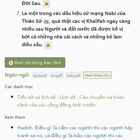
Đời Sau.
Là một trong các dấu hiệu sứ mạng Nabi của
Thiên Sứ ﷺ, quả thật các vị Khalifah ngày càng
nhiều sau Người và đất nước đã được kế vị
bởi cả những nhà cải cách và những kẻ làm
điều xấu.
Xem nội dung bản dịch
Ngôn ngữ:
الإنجليزية
الأوردية
الإسبانية
Xem thêm
(46)
Các danh mục
Tiểu sử và lịch sử
.
Lịch sử
.
Câu chuyện và hoàn
cảnh của các cộng đồng thời trước
Xem thêm
Hadith: Điều gì Ta cấm các ngươi thì các ngươi hãy
tránh xa nó, và điều gì Ta bảo các ngươi thì các