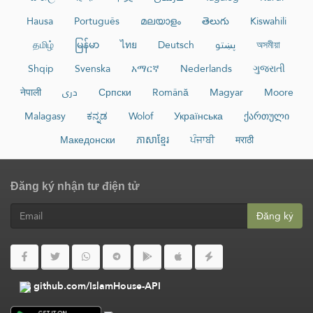
Hausa
Português
മലയാളം
తెలుగు
Kiswahili
தமிழ்
မြန်မာ
ไทย
Deutsch
پښتو
অসমীয়া
Shqip
Svenska
አማርኛ
Nederlands
ગુજરાતી
नेपाली
دری
Српски
Română
Magyar
Moore
Malagasy
ಕನ್ನಡ
Wolof
Українська
ქართული
Македонски
ភាសាខ្មែរ
ਪੰਜਾਬੀ
मराठी
Đăng ký nhận tư điện tử
Đăng ký
github.com/IslamHouse-API