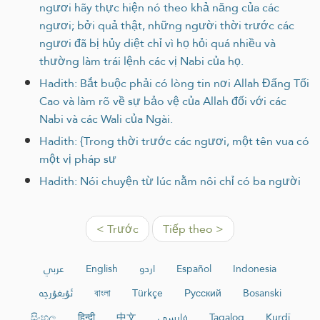
ngươi hãy thực hiện nó theo khả năng của các
ngươi; bởi quả thật, những người thời trước các
ngươi đã bị hủy diệt chỉ vì họ hỏi quá nhiều và
thường làm trái lệnh các vị Nabi của họ.
Hadith: Bắt buộc phải có lòng tin nơi Allah Đấng Tối
Cao và làm rõ về sự bảo vệ của Allah đối với các
Nabi và các Wali của Ngài.
Hadith: {Trong thời trước các ngươi, một tên vua có
một vị pháp sư
Hadith: Nói chuyện từ lúc nằm nôi chỉ có ba người
< Trước
Tiếp theo >
عربي
English
اردو
Español
Indonesia
ئۇيغۇرچە
বাংলা
Türkçe
Русский
Bosanski
සිංහල
हिन्दी
中文
فارسی
Tagalog
Kurdî