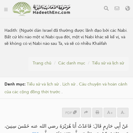
Hadith:
{Người dân Israel đã thường được lãnh đạo bởi các Nabi.
Bất cứ khi nào một vị Nabi qua đời, một vị Nabi khác sẽ kế vị, và
sẽ không có vị Nabi nào sau Ta, và sẽ có nhiều Khalifah
Trang chủ
Các danh mục
Tiểu sử và lịch sử
Danh mục:
Tiểu sử và lịch sử
.
Lịch sử
.
Câu chuyện và hoàn cảnh
của các cộng đồng thời trước
.
PDF
+
-
عَنْ أَبِي حَازِمٍ قَالَ: قَاعَدْتُ أَبَا هُرَيْرَةَ رضي الله عنه خَمْسَ سِنِينَ،