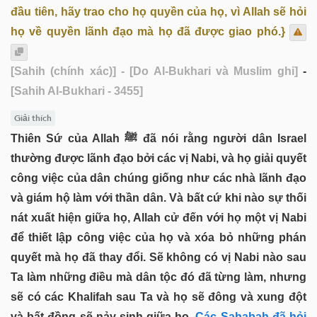
đầu tiên, hãy trao cho họ quyền của họ, vì Allah sẽ hỏi
họ về quyền lãnh đạo mà họ đã được giao phó.}
[Sahih (chính xác)]
- [Do Al-Bukhari và Muslim ghi]
-
[Sahih Al-Bukhari - 3455]
Giải thích
Thiên Sứ của Allah ﷺ đã nói rằng người dân Israel
thường được lãnh đạo bởi các vị Nabi, và họ giải quyết
công việc của dân chúng giống như các nhà lãnh đạo
và giám hộ làm với thần dân. Và bất cứ khi nào sự thối
nát xuất hiện giữa họ, Allah cử đến với họ một vị Nabi
để thiết lập công việc của họ và xóa bỏ những phán
quyết mà họ đã thay đổi. Sẽ không có vị Nabi nào sau
Ta làm những điều mà dân tộc đó đã từng làm, nhưng
sẽ có các Khalifah sau Ta và họ sẽ đông và xung đột
và bất đồng sẽ nảy sinh giữa họ.
Các Sahabah đã hỏi