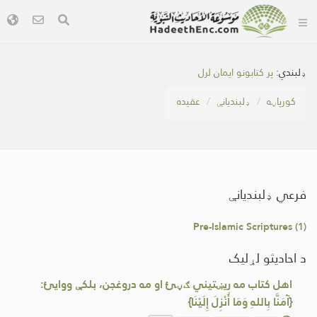
ډلبندي:
پر کتابونو ايمان لرل
کور‌پاڼه
ډلبندیانې
عقیده
فرعي ډلبندیانې
Pre-Islamic Scriptures (1)
د احادیثو لړلیک
اهل کتاب مه ریښتیني ګڼئ او مه دروغجن، بلکې ووایئ:
{آمَنَّا بِاللهِ وَمَا أُنْزِلَ إِلَيْنَا}