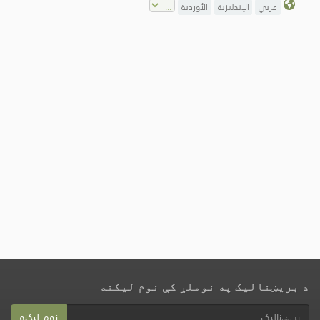
عربي
الإنجليزية
الأوردية
د بریښنالیک په نوملړ کې نوم لیکنه
نوم لیکنه