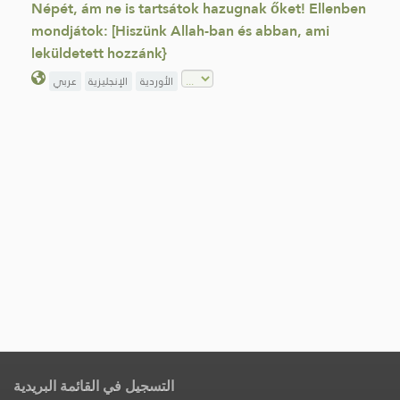
Népét, ám ne is tartsátok hazugnak őket! Ellenben
mondjátok: [Hiszünk Allah-ban és abban, ami
leküldetett hozzánk}
الأوردية
الإنجليزية
عربي
التسجيل في القائمة البريدية