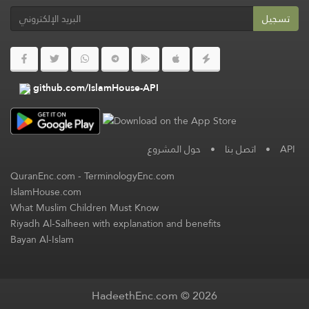
تسجيل
github.com/IslamHouse-API
حول المشروع
•
اتصل بنا
•
API
QuranEnc.com
-
TerminologyEnc.com
IslamHouse.com
What Muslim Children Must Know
Riyadh Al-Salheen with explanation and benefits
Bayan Al-Islam
HadeethEnc.com © 2026