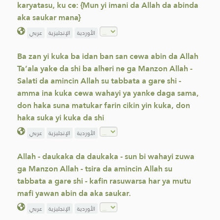
karyatasu, ku ce: {Mun yi imani da Allah da abinda
aka saukar mana}
الأوردية
الإنجليزية
عربي
Ba zan yi kuka ba idan ban san cewa abin da Allah
Ta’ala yake da shi ba alheri ne ga Manzon Allah -
Salati da amincin Allah su tabbata a gare shi -
amma ina kuka cewa wahayi ya yanke daga sama,
don haka suna matukar farin cikin yin kuka, don
haka suka yi kuka da shi
الأوردية
الإنجليزية
عربي
Allah - daukaka da daukaka - sun bi wahayi zuwa
ga Manzon Allah - tsira da amincin Allah su
tabbata a gare shi - kafin rasuwarsa har ya mutu
mafi yawan abin da aka saukar.
الأوردية
الإنجليزية
عربي