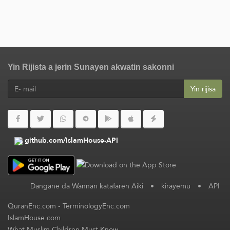
Yin Rijista a jerin Sunayen akwatin sakonni
Yin rijisa
github.com/IslamHouse-API
Dangane da Wannan katafaren Aiki
•
kirayemu
•
API
QuranEnc.com
-
TerminologyEnc.com
IslamHouse.com
What Muslim Children Must Know