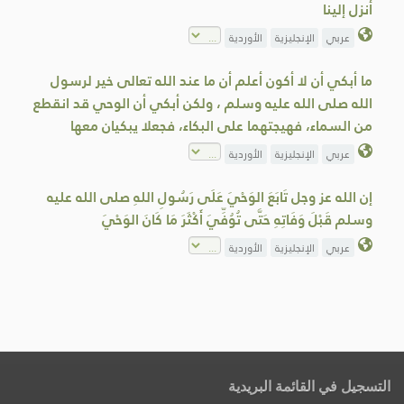
أنزل إلينا
عربي
الإنجليزية
الأوردية
ما أبكي أن لا أكون أعلم أن ما عند الله تعالى خير لرسول
الله صلى الله عليه وسلم ، ولكن أبكي أن الوحي قد انقطع
من السماء، فهيجتهما على البكاء، فجعلا يبكيان معها
عربي
الإنجليزية
الأوردية
إن الله عز وجل تَابَعَ الوَحْيَ عَلَى رَسُولِ اللهِ صلى الله عليه
وسلم قَبْلَ وَفَاتِهِ حَتَّى تُوُفِّيَ أَكْثَرَ مَا كَانَ الوَحْيَ
عربي
الإنجليزية
الأوردية
التسجيل في القائمة البريدية