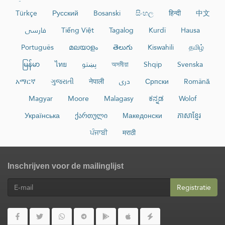
Türkçe
Русский
Bosanski
සිංහල
हिन्दी
中文
فارسی
Tiếng Việt
Tagalog
Kurdî
Hausa
Português
മലയാളം
తెలుగు
Kiswahili
தமிழ்
မြန်မာ
ไทย
پښتو
অসমীয়া
Shqip
Svenska
አማርኛ
ગુજરાતી
नेपाली
دری
Српски
Română
Magyar
Moore
Malagasy
ಕನ್ನಡ
Wolof
Українська
ქართული
Македонски
ភាសាខ្មែរ
ਪੰਜਾਬੀ
मराठी
Inschrijven voor de mailinglijst
Registratie