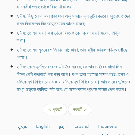
যদি কবীরা গুনাহ থেকে বিরত থাকা হয়।
হাদীস: কিছু লোক আল্লাহর মাল অন্যায়ভাবে ব্যয়-বন্টন করবে। সুতরাং তাদের
জন্য কিয়ামতের দিন জাহান্নামের আগুন রয়েছে।
হাদীস: তোমরা ধারণা করা থেকে বিরত থাকো, কারণ ধারণা সবোর্চ্চ মিথ্যা
কথা।
হাদীস: তোমরা মৃতদের গালি দিও না; কারণ, তারা স্বীয় কর্মফল পর্যন্ত পৌঁছে
গেছে।
হাদীস: কোন মুসলিমের জন্য এটা বৈধ নয় যে, সে তার ভাইয়ের সাথে তিন
দিনের বেশি কথাবার্তা বলা বন্ধ রাখে। যখন তারা পরস্পর সাক্ষাৎ করে, তখন এ
এদিকে মুখ ফিরিয়ে নেয় এবং ও ওদিকে মুখ ফিরিয়ে নেয়। আর তাদের দু’জনের
মধ্যে উত্তম ব্যক্তি সেই হবে, যে সাক্ষাৎকালে প্রথমে সালাম পেশ করবে।
< পূর্ববর্তী
পরবর্তী >
عربي
English
اردو
Español
Indonesia