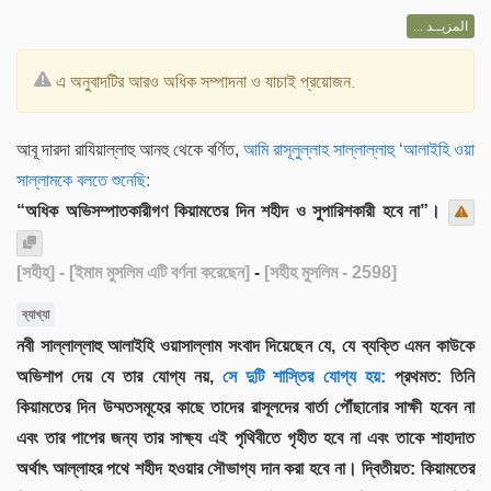
المزيــد ...
এ অনুবাদটির আরও অধিক সম্পাদনা ও যাচাই প্রয়োজন.
আবূ দারদা রাযিয়াল্লাহু আনহু থেকে বর্ণিত,
আমি রাসূলুল্লাহ সাল্লাল্লাহু ‘আলাইহি ওয়া
সাল্লামকে বলতে শুনেছি:
“অধিক অভিসম্পাতকারীগণ কিয়ামতের দিন শহীদ ও সুপারিশকারী হবে না”।
[সহীহ]
- [ইমাম মুসলিম এটি বর্ণনা করেছেন]
-
[সহীহ মুসলিম - 2598]
ব্যাখ্যা
নবী সাল্লাল্লাহু আলাইহি ওয়াসাল্লাম সংবাদ দিয়েছেন যে, যে ব্যক্তি এমন কাউকে
অভিশাপ দেয় যে তার যোগ্য নয়,
সে দুটি শাস্তির যোগ্য হয়:
প্রথমত: তিনি
কিয়ামতের দিন উম্মতসমূহের কাছে তাদের রাসূলদের বার্তা পৌঁছানোর সাক্ষী হবেন না
এবং তার পাপের জন্য তার সাক্ষ্য এই পৃথিবীতে গৃহীত হবে না এবং তাকে শাহাদাত
অর্থাৎ আল্লাহর পথে শহীদ হওয়ার সৌভাগ্য দান করা হবে না। দ্বিতীয়ত: কিয়ামতের