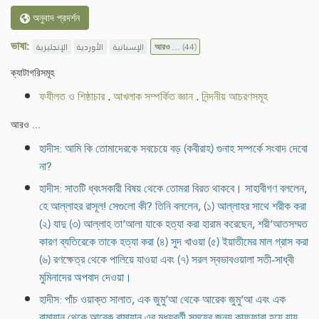
অনুবাদ প্রদর্শন
ভাষা:
الإنجليزية
الأوردية
الإسبانية
আরও ...
(44)
ক্যাটাগরিসমূহ
ফযীলত ও শিষ্ঠাচার
.
আখলাক সম্পর্কিত জ্ঞান
.
নিন্দনীয় আচরণসমূহ
আরও ...
হাদীস: আমি কি তোমাদেরকে সবচেয়ে বড় (কবীরাহ) গুনাহ সম্পর্কে সংবাদ দেবো
না?
হাদীস: সাতটি ধ্বংসকারী বিষয় থেকে তোমরা বিরত থাকবে। সাহাবীগণ বললেন,
হে আল্লাহর রাসূল! সেগুলো কী? তিনি বললেন, (১) আল্লাহর সাথে শরীক করা
(২) যাদু (৩) আল্লাহ তা‘আলা যাকে হত্যা করা হারাম করেছেন, শরী‘আতসম্মত
কারণ ব্যতিরেকে তাকে হত্যা করা (৪) সুদ খাওয়া (৫) ইয়াতীমের মাল গ্রাস করা
(৬) রণক্ষেত্র থেকে পালিয়ে যাওয়া এবং (৭) সরল স্বভাবওয়ালা সতী-সাধ্বী
মুমিনাদের অপবাদ দেওয়া।
হাদীস: পাঁচ ওয়াক্ত সালাত, এক জুমু‘আ থেকে আরেক জুমু‘আ এবং এক
রামাযান থেকে আরেক রামাযান এর মধ্যবর্তী সময়ের জন্য কাফফারা হয়ে যায়,