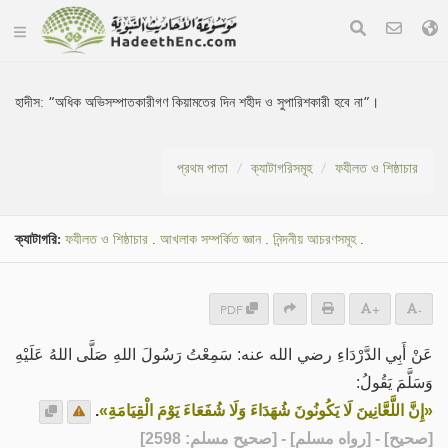
হাদীস:
“অধিক অভিসম্পাতকারীগণ কিয়ামতের দিন শহীদ ও সুপারিশকারী হবে না”।
প্রথম পাতা
ক্যাটাগরিসমূহ
ফযীলত ও শিষ্ঠাচার
ক্যাটাগরি:
ফযীলত ও শিষ্ঠাচার
.
আখলাক সম্পর্কিত জ্ঞান
.
নিন্দনীয় আচরণসমূহ
.
PDF
+
-
عَنْ أَبِي الدَّرْدَاءِ رضي الله عنه: سَمِعْتُ رَسُولَ اللهِ صَلَّى اللهُ عَلَيْهِ
وَسَلَّمَ يَقُولُ:
.
«إِنَّ اللَّعَّانِينَ لَا يَكُونُونَ شُهَدَاءَ وَلَا شُفَعَاءَ يَوْمَ الْقِيَامَةِ»
] - [رواه مسلم] - [صحيح مسلم: 2598]
صحيح
[