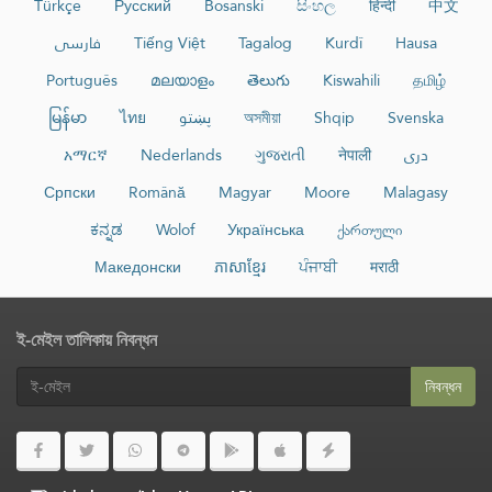
Türkçe
Русский
Bosanski
සිංහල
हिन्दी
中文
فارسی
Tiếng Việt
Tagalog
Kurdî
Hausa
Português
മലയാളം
తెలుగు
Kiswahili
தமிழ்
မြန်မာ
ไทย
پښتو
অসমীয়া
Shqip
Svenska
አማርኛ
Nederlands
ગુજરાતી
नेपाली
دری
Српски
Română
Magyar
Moore
Malagasy
ಕನ್ನಡ
Wolof
Українська
ქართული
Македонски
ភាសាខ្មែរ
ਪੰਜਾਬੀ
मराठी
ই-মেইল তালিকায় নিবন্ধন
নিবন্ধন