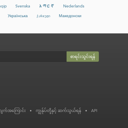
hqip
Svenska
አማርኛ
Nederlands
Українська
ქართული
Македонски
စာရင်းသွင်းရန်
ဂျက်အကြောင်း
•
ကျွန်ုပ်တို့နှင့် ဆက်သွယ်ရန်
•
API