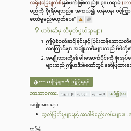
အရိုး(ခြေမျက်စိ)
နှစ်ဖက်ဖြစ်သည်)။ ၃။ ဟရာမ်
(တာ
မည်ကို စိုးရိမ်ရသည်။ အကယ်၍ မာန်မာန၊ ဝင့်ကြွာ
တော်မူမည်မဟုတ်ပေ။"
ဟဒီးဆ်မှ သိမှတ်ဖွယ်ရာများ
ဤပုံစံဝတ်ဆင်ခြင်းနှင့် ပြင်းထန်သောသတိ
အကြောင်းမှာ အမျိုးသမီးများသည် မိမိတို့၏
အမျိုးသားတို့၏ ခါးအောက်ပိုင်းကို ဖုံးအ
များသည် ဤဟဒီးစ်တော်တွင် ဖော်ပြထားသေ
ဘာသာပြန်များကို ကြည့်ရှုရန်
ဘာသာစကား:
الإنجليزية
الأوردية
الإسبانية
ထပ်၍
(44)
အမျိုးအစားများ
ထွတ်မြတ်မှုများနှင့် အာဒါဗ်စည်းကမ်းများ။
.
အ
ထပ်၍