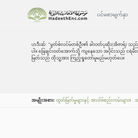
ပင်မစာမျက်နှာ
ဟဒီးဆ်:
“မွတ်စ်လင်မ်တစ်ဦး၏ ခါးဝတ်ပုဆိုး(အိဇာရ်) သည
ပါ။ ခြေချင်းဝတ်အောက်သို့ ကျနေသော အပိုင်းသည် ငရဲမီးထဲ၌ 
မြတ်သည် ထိုသူ့အား ကြည့်ရှုတော်မူမည်မဟုတ်ပေ။
အမျိုးအစား:
ထွတ်မြတ်မှုများနှင့် အာဒါဗ်စည်းကမ်းများ။
.
အ