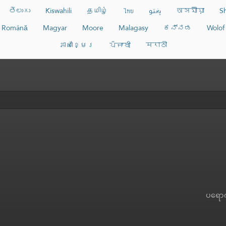
తెలుగు
Kiswahili
தமிழ்
ไทย
پښتو
অসমীয়া
S
Română
Magyar
Moore
Malagasy
ಕನ್ನಡ
Wolof
ភាសាខ្មែរ
ਪੰਜਾਬੀ
मराठी
ပရော