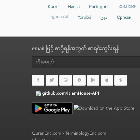
Kurdî
Hausa
Português
മലയാളം
ગુજરાતી
Yorùbá
دری
Српски
email ဖြင့် စာပို့ရန်အတွက် စာရင်းသွင်းရန်
github.com/IslamHouse-API
QuranEnc.com
-
TerminologyEnc.com