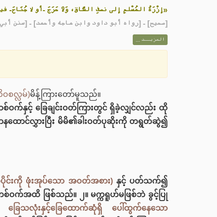
إزْرَةُ المُسْلمِ إلى نصفِ السَّاق، وَلَا حَرَجَ -أو لا جُنَ»
رواه أبو داود وابن ماجه وأحمد] - [سنن أبي داود: 93]
صحيح
[
المزيــد ...
ိဝစလ္လမ်)
မိန့်ကြားတော်မူသည်။
င့် ခြေချင်းဝတ်ကြားတွင် ရှိခဲ့လျှင်လည်း ထို
ာနထောင်လွှားပြီး မိမိ၏ခါးဝတ်ပုဆိုးကို တရွတ်ဆွဲ၍
ိုင်းကို ဖုံးအုပ်သော အဝတ်အစား)
နှင့် ပတ်သက်၍
စ်ဝက်အထိ ဖြစ်သည်။ ၂။ မက္ကရူဟ်မဖြစ်ဘဲ ခွင့်ပြု
ာ ခြေသလုံးနှင့်ခြေထောက်ဆုံရှိ ပေါ်ထွက်နေသော