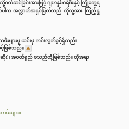
ဝတ်ဆင်ခြင်းအားဖြင့် ဂျဟန္နမ်ငရဲမီးနှင့် ကြုံတွေ့ရ
ဆင်ပါက အလ္လာဟ်အရှင်မြတ်သည် ထိုသူ့အား ကြည့်ရှု
းများမူ ယင်းမှ ကင်းလွတ်ခွင့်ရှိသည်။
ာင့်ဖြစ်သည်။
ပုဆိုး)၊ အဝတ်ရှည် စသည်တို့ဖြစ်သည်။ ထိုအရာ
ကမ်းများ။