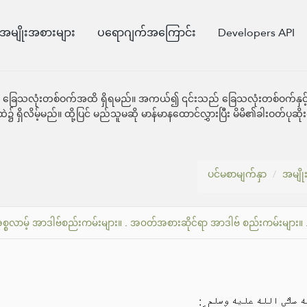
အမျိုးအစားများ
ပရောဂျက်အကြောင်း
Developers API
် ခြေသလုံးတစ်ဝက်အထိ ရှိရမည်။ အကယ်၍ ၎င်းသည် ခြေသလုံးတစ်ဝက်နှင့် ခြေ
ရှိလိမ့်မည်။ ထို့ပြင် မည်သူမဆို မာန်မာနထောင်လွှားပြီး မိမိ၏ခါးဝတ်ပုဆို
ပင်မစာမျက်နှာ
အမျို
စ္စလာမ့် အာဒါဗ်စည်းကမ်းများ။
.
အဝတ်အစားဆိုင်ရာ အာဒါဗ် စည်းကမ်းများ။
الله صلَّى الله عليه وسلم