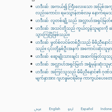
ဟဒီးဆ်: အကယ်၍ ကြီးလေးသော အပြစ်အကုသို
လည်းကောင်း၊ ရမဿွာန်တစ်လမှ နောက်ရမဿွ
ဟဒီးဆ်: လူတစ်ချို့သည် အလ္လာဟ်အရှင်မြတ်၏ပစ
ဟဒီးဆ်: အသင်တို့သည် ကွယ်လွန်သူများကို ဆဲ
သွားကြပြီဖြစ်သည်။
ဟဒီးဆ်: မွတ်စ်လင်မ်တစ်ဦးသည် မိမိညီနောင်အား
သည်။ ၎င်းတို့နှစ်ဦးအနက် အကောင်းဆုံးသူမ
ဟဒီးဆ်: ဆွေမျိုးသားချင်း အဆက်ဖြတ်သူသည်
ဟဒီးဆ်: အလ္လာဟ်အရှင်မြတ် အရွံမုန်းဆုံး
ဟဒီးဆ်: အကြင်သူသည် မိမိညီနောင်၏ ဂုဏ်သိ
မျက်နှာအား ဂျဟန္နမ်ငရဲမီးမှ ကာကွယ်ပေးတေ
عربي
English
اردو
Español
Indone