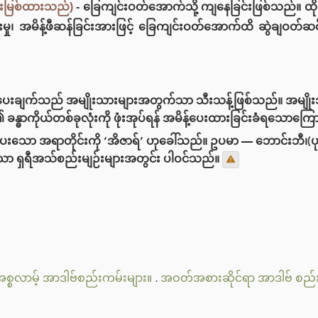
းမြစ်ထားသည်)
- ခြေကျင်းဝတ်အောက်သို့ ကျနေခြင်းဖြစ်သည်။ ထိုသို့
းမှု၊ အမိန့်ဖီဆန်ခြင်းအားဖြင့် ခြေကျင်းဝတ်အောက်ထိ ဆွဲချဝတ်
ပေးချက်သည် အမျိုးသားများအတွက်သာ သီးသန့်ဖြစ်သည်။ အမျိုးသမီ
 ခန္ဓာကိုယ်တစ်ခုလုံးကို ဖုံးအုပ်ရန် အမိန့်ပေးထားခြင်းခံရသောကြေ
ုပ်ပေးသော အရာတိုင်းကို ‘အိဇာရ်’ ဟုခေါ်သည်။ ဥပမာ — ဘောင်းဘီ၊(
ာ ရှရီအသ်စည်းမျဉ်းများအတွင်း ပါဝင်သည်။
စ္စလာမ့် အာဒါဗ်စည်းကမ်းများ။
.
အဝတ်အစားဆိုင်ရာ အာဒါဗ် စည်း