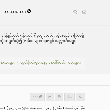
ဘာသာစကား
ချင်းဝတ်ကြားတွင် ရှိခဲ့လျှင်လည်း ထိုအရာ၌ အပြစ်မရှိ
းကို တရွတ်ဆွဲ၍ (လမ်းလျှောက်)ခဲ့လျှင် အလ္လာဟ်အရှင်
းအစားများ
ထွတ်မြတ်မှုများနှင့် အာဒါဗ်စည်းကမ်းများ။
.
PDF
+
-
عَنْ أبي سَعيدٍ الخُدريَّ رضي الله عنه قال: قال رسولُ  ِ: