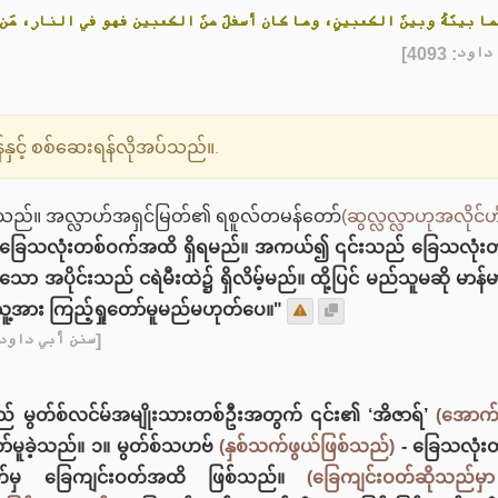
احَ- فيما بينَهُ وبينَ الكعبينِ، وما كان أسفلَ منَ الكعبين فهو في النار، مَن ج
] - [40
ှင့် စစ်ဆေးရန်လိုအပ်သည်။.
ဲ့သည်။ အလ္လာဟ်အရှင်မြတ်၏ ရစူလ်တမန်တော်
(ဆွလ္လလ္လာဟုအလိုင်ဟ
ြေသလုံးတစ်ဝက်အထိ ရှိရမည်။ အကယ်၍ ၎င်းသည် ခြေသလုံးတစ်ဝက်နှ
 အပိုင်းသည် ငရဲမီးထဲ၌ ရှိလိမ့်မည်။ ထို့ပြင် မည်သူမဆို မာန်မ
ုသူ့အား ကြည့်ရှုတော်မူမည်မဟုတ်ပေ။"
[سنن أبي داود - 4093]
 မွတ်စ်လင်မ်အမျိုးသားတစ်ဦးအတွက် ၎င်း၏ ‘အိဇာရ်’
(အောက်ပ
တော်မူခဲ့သည်။ ၁။ မွတ်စ်သဟဗ်
(နှစ်သက်ဖွယ်ဖြစ်သည်)
- ခြေသလုံးတ
က်မှ ခြေကျင်းဝတ်အထိ ဖြစ်သည်။
(ခြေကျင်းဝတ်ဆိုသည်မှ