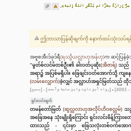
.
«رَّ إزارَهُ بطرًا لم يَنْظُرِ اللهُ إليه
ဤဘာသာပြန်ဆိုချက်ကို နောက်ထပ်သုံးသပ်ရန်န
အဗူစအီးဒ်ခုဒ်ရီ
(ရဿွိယလ္လာဟုအန်ဟု)
က ဆင့်ပြန်ခ
“မွတ်စ်လင်မ်တစ်ဦး၏ ခါးဝတ်ပုဆိုး
(အိဇာရ်)
သည် ခ
အရာ၌ အပြစ်မရှိပါ။ ခြေချင်းဝတ်အောက်သို့ ကျနေသော
(လမ်းလျှောက်)
ခဲ့လျှင် အလ္လာဟ်အရှင်မြတ်သည် ထိ
[صحيح]
- [رواه أبو داود وابن ماجه وأحمد]
-
ရှင်းလင်းချက်
တမန်တော်မြတ်
(ဆွလ္လလာဟုအလိုင်ဟိဝစလ္လမ်)
သည်
အခြေအနေ သုံးမျိုးရှိကြောင်း ရှင်းလင်းမိန့်ကြား
ထားသည် - ၎င်းမှာ ခြေသလုံးတစ်ဝက်အော