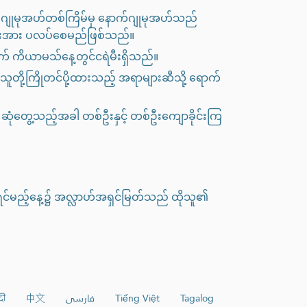
ဂျုမုအဟ်တစ်ကြိမ်မှ နောက်ဂျုမုအဟ်သည်
ားအား ပလပ်စေမည်ဖြစ်သည်။
တွက် ကိယာမသ်နေ့တွင်ငရဲမီးရှိသည်။
သူတို့ကြိုတင်ပို့ထားသည့် အရာများဆီသို့ ရောက်
း ဆုံတွေ့သည့်အခါ တစ်ဦးနှင့် တစ်ဦးကျောခိုင်းကြ
ရင်မည့်နေ့၌ အလ္လာဟ်အရှင်မြတ်သည် ထိုသူ၏
दी
中文
فارسی
Tiếng Việt
Tagalog