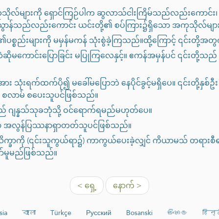
လ်များကို ရှောင်ကြဉ်ပါက ဆွလာသ်ငါးကြိမ်သည်လည်းကောင်း၊ 
ာန်သည်လည်းကောင်း ယင်းတို့၏ စပ်ကြား၌ရှိသော အကုသိုလ်မျ
္စည်းများကို မမှန်မကန် သုံးစွဲခဲ့ကြသည်။ထို့ကြောင့် ၎င်းတို့အ
ဆိုမကောင်းပြောခြင်း မပြုကြလေနှင့်။ ဧကန်အမှန်ပင် ၎င်းတို့သည် 
 သုံးရက်ထက်ပို၍ မခေါ်မပြောဘဲ နေပိုင်ခွင့်မရှိပေ။ ၎င်းတို့နှစ်ဦ
ှာ စလာမ် စပေးသူပင်ဖြစ်သည်။
 ဂျန္နသ်သုခဘုံသို့ ဝင်ရောက်ရမည်မဟုတ်ပေ။
သူမှာ အလွန်ပြဿနာရှာတတ်သူပင်ဖြစ်သည်။
က္ခာကို (၎င်းသူကွယ်ရာ၌) ကာကွယ်ပေးခဲ့လျှင် ကိယာမသ် တရားစီ
ာ်မူမည်ဖြစ်သည်။
< ရှေ့
နောက် >
sia
বাংলা
Türkçe
Русский
Bosanski
සිංහල
हिन्