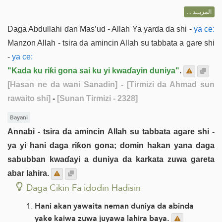
المزيــد ...
Daga Abdullahi ɗan Mas’ud - Allah Ya yarda da shi -
ya ce:
Manzon Allah - tsira da amincin Allah su tabbata a gare shi
-
ya ce:
"Kada ku riƙi gona sai ku yi kwaɗayin duniya"
.
[Hasan ne da wani Sanadin]
- [Tirmizi da Ahmad sun
rawaito shi]
-
[Sunan Tirmizi - 2328]
Bayani
Annabi - tsira da amincin Allah su tabbata agare shi -
ya yi hani daga riƙon gona; domin hakan yana daga
sabubban kwaɗayi a duniya da karkata zuwa gareta
abar lahira.
Daga Cikin Fa idodin Hadisin
Hani akan yawaita neman duniya da abinda
yake kaiwa zuwa juyawa lahira baya.