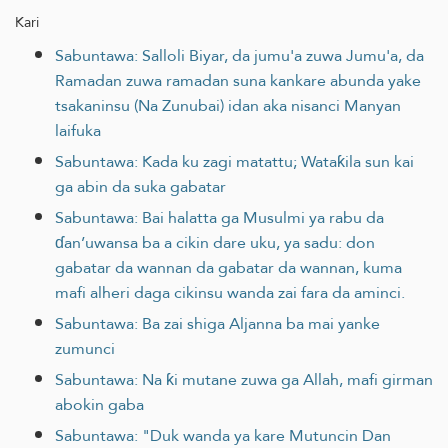
Kari
Sabuntawa: Salloli Biyar, da jumu'a zuwa Jumu'a, da
Ramadan zuwa ramadan suna kankare abunda yake
tsakaninsu (Na Zunubai) idan aka nisanci Manyan
laifuka
Sabuntawa: Kada ku zagi matattu; Wataƙila sun kai
ga abin da suka gabatar
Sabuntawa: Bai halatta ga Musulmi ya rabu da
ɗan’uwansa ba a cikin dare uku, ya sadu: don
gabatar da wannan da gabatar da wannan, kuma
mafi alheri daga cikinsu wanda zai fara da aminci.
Sabuntawa: Ba zai shiga Aljanna ba mai yanke
zumunci
Sabuntawa: Na ƙi mutane zuwa ga Allah, mafi girman
abokin gaba
Sabuntawa: "Duk wanda ya kare Mutuncin Dan