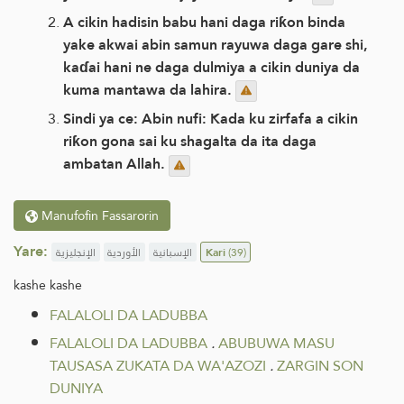
A cikin hadisin babu hani daga riƙon binda
yake akwai abin samun rayuwa daga gare shi,
kaɗai hani ne daga dulmiya a cikin duniya da
kuma mantawa da lahira.
Sindi ya ce: Abin nufi: Kada ku zirfafa a cikin
riƙon gona sai ku shagalta da ita daga
ambatan Allah.
Manufofin Fassarorin
Yare:
الإنجليزية
الأوردية
الإسبانية
Kari
(39)
kashe kashe
FALALOLI DA LADUBBA
FALALOLI DA LADUBBA
.
ABUBUWA MASU
TAUSASA ZUKATA DA WA'AZOZI
.
ZARGIN SON
DUNIYA