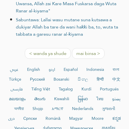
Uwansa, Allah zai Kare Masa Fuskarsa daga Wuta
Ranar al-kiyama"
Sabuntawa: Lallai wasu mutane suna kutsawa a
dukiyar Allah ba tare da wani haƙƙi ba, to, wuta ta
tabbata a garesu ranar al-ƙiyama
< wanda ya shude
mai binsa >
عربي
English
اردو
Español
Indonesia
বাংলা
Türkçe
Русский
Bosanski
සිංහල
हिन्दी
中文
فارسی
Tiếng Việt
Tagalog
Kurdî
Português
മലയാളം
తెలుగు
Kiswahili
မြန်မာ
ไทย
پښتو
অসমীয়া
Shqip
አማርኛ
Nederlands
ગુજરાતી
دری
Српски
Română
Magyar
Moore
ಕನ್ನಡ
Українська
ქართული
Македонски
ភាសាខ្មែរ