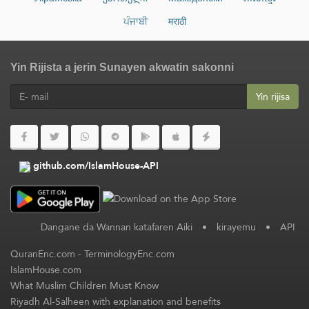
ਪੰਜਾਬੀ
मराठी
Yin Rijista a jerin Sunayen akwatin sakonni
Yin rijisa
github.com/IslamHouse-API
Dangane da Wannan katafaren Aiki
•
kirayemu
•
API
QuranEnc.com
-
TerminologyEnc.com
IslamHouse.com
What Muslim Children Must Know
Riyadh Al-Salheen with explanation and benefits