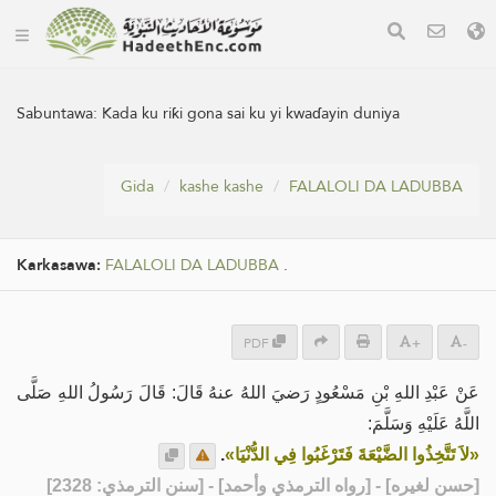
Sabuntawa:
Kada ku riƙi gona sai ku yi kwaɗayin duniya
Gida
kashe kashe
FALALOLI DA LADUBBA
Karkasawa:
FALALOLI DA LADUBBA
.
PDF
+
-
عَنْ عَبْدِ اللهِ بْنِ مَسْعُودٍ رَضيَ اللهُ عنهُ قَالَ: قَالَ رَسُولُ اللهِ صَلَّى
اللَّهُ عَلَيْهِ وَسَلَّمَ:
.
«لاَ تَتَّخِذُوا الضَّيْعَةَ فَتَرْغَبُوا فِي الدُّنْيَا»
] - [رواه الترمذي وأحمد] - [سنن الترمذي: 2328]
حسن لغيره
[