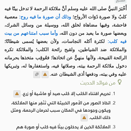
الشرح
‏أَخْبَرَ النبيُّ صلى الله عليه وسلم أنَّ ملائكة الرحمة لا تدخل بيتًا فيه
كلبٌ ولا صورة ذَوَات الأرواح؛
وذلك أن صورة ما فيه روح:
معصية
فاحشة، وفيها مضاهاة لخلق الله، ووسيلة من وسائل الشرك،
وبعضها صورة ما يعبد من دون الله،
وأما سبب امتناعهم من بيت
فيه كلب:
لكثرة أكله النجاسات، ولأن بعضها يُسمى شيطانًا؛
والملائكة ضد الشياطين، ولقبح رائحة الكلب؛ والملائكة تكره
الرائحة القبيحة، ولأنها منهيٌّ عن اتخاذها؛ فعُوقِب متخذها بحرمانه
دخول ملائكة الرحمة بيته، وصلاتها فيه، واستغفارها له، وتبريكها
عليه وفي بيته، ودفعها أذى الشيطان عنه.
من فوائد الحديث
تحريم اقتناء الكلب إلا كلب صيد أو ماشية أو زرع.
اتخاذ الصور من الأمور الخبيثة التي تَنْفِر منها الملائكة،
ويكون وجودها في المكان سبب لحرمان الرحمة، ومثل
ذلك الكلب.
الملائكة الذين لا يدخلون بيتًا فيه كلب أو صورة هم