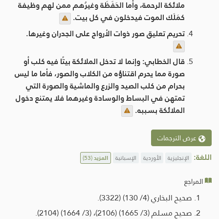
ملائكة الرحمة، وأما الحَفَظَة وغيرُهم ممن لهم وظيفة
كمَلَك الموت فيدخلون في كل بيت.
تحريم تعليق صور ذوات الأرواح على الجدران وغيرها.
قال الخطابي: وإنما لا تدخل الملائكة بيتًا فيه كلب أو
صورة مما يحرم اقتناؤه من الكلاب والصور، فأما ما ليس
بحرام من كلب الصيد والزرع والماشية والصورة التي
تمتهن في البساط والوسادة وغيرهما فلا يمتنع دخول
الملائكة بسببه.
عرض الترجمات
اللغة:
الإنجليزية
الأوردية
الإسبانية
المزيد
(53)
المراجع
صحيح البخاري (4/ 130) (3322).
صحيح مسلم (3/ 1665) (2106)، (3/ 1664) (2104).