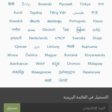
हिन्दी
සිංහල
Bosanski
Русский
Türkçe
বাংলা
中文
فارسی
Tiếng Việt
Tagalog
Kurdî
Kiswahili
తెలుగు
മലയാളം
Português
Hausa
தமிழ்
မြန်မာ
ไทย
Deutsch
پښتو
অসমীয়া
ગુજરાતી
Nederlands
አማርኛ
Svenska
Shqip
Кыргызча
नेपाली
Lietuvių
دری
Српски
Moore
Čeština
Magyar
Română
Kinyarwanda
Azərbaycan
Wolof
ಕನ್ನಡ
Oromoo
Malagasy
ភាសាខ្មែរ
Македонски
ქართული
Українська
मराठी
ਪੰਜਾਬੀ
التسجيل في القائمة البريدية
تسجيل