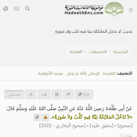
حديث:
لا تدخل الملائكة بيتا فيه كلب ولا صورة
الرئيسية
التصنيفات
العقيدة
التصنيف:
العقيدة
.
الإيمان بالله عز وجل
.
توحيد الألوهية
.
التشكيل
-
+
PDF
عَنْ أَبِي طَلْحَةَ رَضِيَ اللَّهُ عَنْهُ عَنِ النَّبِيِّ صَلَّى اللهُ عَلَيْهِ وَسَلَّمَ قَالَ:
«لاَ تَدْخُلُ المَلاَئِكَةُ بَيْتًا فِيهِ كَلْبٌ وَلاَ صُورَةٌ»
.
[
صحيح
]
-
[
متفق عليه
]
-
[
صحيح البخاري - 3322
]