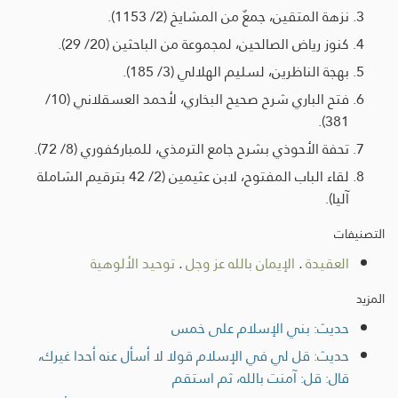
نزهة المتقين، جمعٌ من المشايخ (2/ 1153).
كنوز رياض الصالحين، لمجموعة من الباحثين (20/ 29).
بهجة الناظرين، لسليم الهلالي (3/ 185).
فتح الباري شرح صحيح البخاري، لأحمد العسقلاني (10/
381).
تحفة الأحوذي بشرح جامع الترمذي، للمباركفوري (8/ 72).
لقاء الباب المفتوح، لابن عثيمين (2/ 42 بترقيم الشاملة
آليا).
التصنيفات
العقيدة
.
الإيمان بالله عز وجل
.
توحيد الألوهية
المزيد
حديث: بني الإسلام على خمس
حديث: قل لي في الإسلام قولا لا أسأل عنه أحدا غيرك،
قال: قل: آمنت بالله، ثم استقم