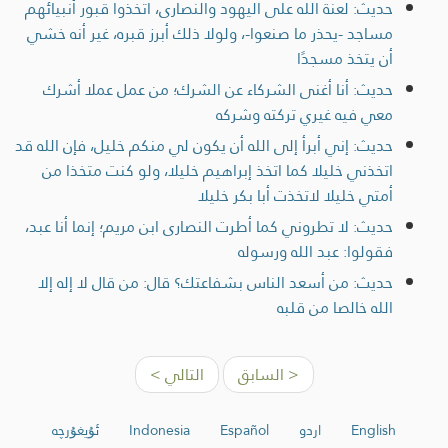
حديث: لعنة الله على اليهود والنصارى، اتخذوا قبور أنبيائهم
مساجد -يحذر ما صنعوا-، ولولا ذلك أبرز قبره، غير أنه خشي
أن يتخذ مسجدًا
حديث: أنا أغنى الشركاء عن الشرك؛ من عمل عملا أشرك
معي فيه غيري تركته وشركه
حديث: إني أبرأ إلى الله أن يكون لي منكم خليل، فإن الله قد
اتخذني خليلا كما اتخذ إبراهيم خليلا، ولو كنت متخذا من
أمتي خليلا لاتخذت أبا بكر خليلا
حديث: لا تطروني كما أطرت النصارى ابن مريم؛ إنما أنا عبد،
فقولوا: عبد الله ورسوله
حديث: من أسعد الناس بشفاعتك؟ قال: من قال لا إله إلا
الله خالصا من قلبه
< السابق
التالي >
English
اردو
Español
Indonesia
ئۇيغۇرچە