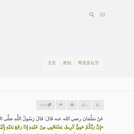
主页
类别
尊贵及礼节
PDF
+
-
عَنْ سَلْمَانَ رضي الله عنه قَالَ: قَالَ رَسُولُ اللَّهِ صَلَّى اللهُ :
إِنَّ رَبَّكُمْ حَيِيٌّ كَرِيمٌ، يَسْتَحْيِي مِنْ عَبْدِهِ إِذَا رَفَعَ يَدَيْهِ إِلَي»