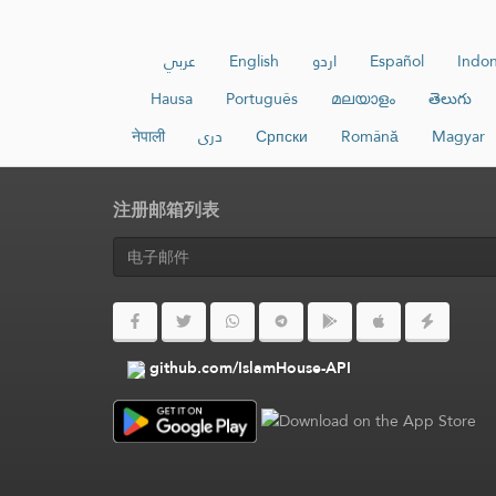
عربي
English
اردو
Español
Indon
Hausa
Português
മലയാളം
తెలుగు
नेपाली
دری
Српски
Română
Magyar
注册邮箱列表
github.com/IslamHouse-API