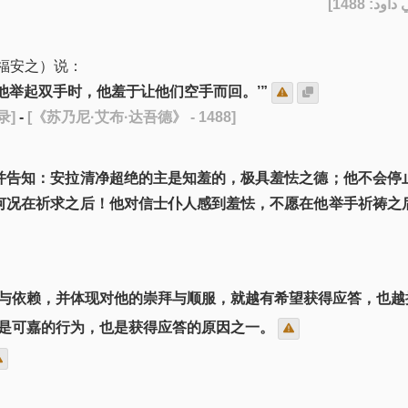
] - [148
福安之）说：
他举起双手时，他羞于让他们空手而回。’”
录]
-
[《苏乃尼·艾布·达吾德》 - 1488]
并告知：安拉清净超绝的主是知羞的，极具羞怯之德；他不会停
何况在祈求之后！他对信士仆人感到羞怯，不愿在他举手祈祷之
与依赖，并体现对他的崇拜与顺服，就越有希望获得应答，也
是可嘉的行为，也是获得应答的原因之一。