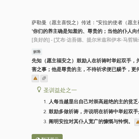
萨勒曼（愿主喜悦之）传述：“安拉的使者（愿主
‘你们的养主确是知羞的、尊贵的；当他的仆人向
[良好的]
- [艾布·达吾德、提尔米兹和伊本·马哲辑
解释
先知（愿主福安之）鼓励人在祈祷时举起双手，
害之事；他是尊贵的主，不待祈求便已赐予，更
圣训益处之一
人每当越显出自己对崇高超绝的主的贫乏
鼓励多做祈祷，并说明在祈祷中举起双手
阐明安拉对其仆人宽广的慷慨与怜悯。