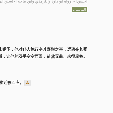
رواه أبو داود والترمذي وابن ماجه] - [سنن أبي داود: 8]
حسن
[
المزيــد ...
止赐予，他对仆人施行令其喜悦之事，远离令其受
后，让他的双手空空而回，徒然无获、未得应答。
越接近被回应。