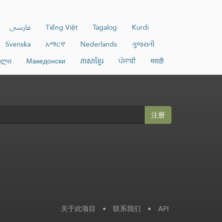
فارسی
Tiếng Việt
Tagalog
Kurdî
Svenska
አማርኛ
Nederlands
ગુજરાતી
ული
Македонски
ភាសាខ្មែរ
ਪੰਜਾਬੀ
मराठी
注册
关于此项目
•
联系我们
•
API