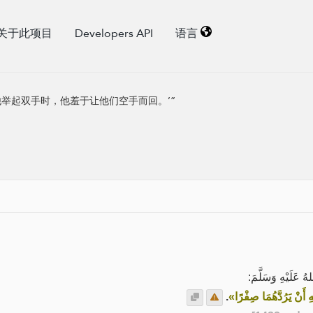
关于此项目
Developers API
语言
举起双手时，他羞于让他们空手而回。’”
عَلَيْهِ وَسَلَّمَ
.
«ْهِ أَنْ يَرُدَّهُمَا صِفْرًا