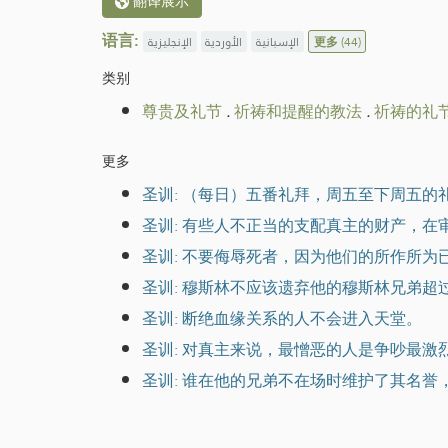
翻译展示
语言:
الإنجليزية
الأوردية
الإسبانية
更多
(44)
类别
尊贵及礼节
.
祈祷和提醒的教法
.
祈祷的礼
更多
圣训: （每日）五番礼拜，周五至下周五
圣训: 有些人不正当的支配真主的财产，在
圣训: 不要侮辱死者，因为他们的所作所为
圣训: 穆斯林不应该遗弃他的穆斯林兄弟
圣训: 断绝血缘关系的人不会进入天堂。
圣训: 对真主来说，最憎恶的人是争吵最激
圣训: 谁在他的兄弟不在场时维护了其名