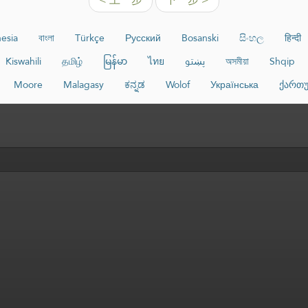
esia
বাংলা
Türkçe
Русский
Bosanski
සිංහල
हिन्दी
Kiswahili
தமிழ்
မြန်မာ
ไทย
پښتو
অসমীয়া
Shqip
Moore
Malagasy
ಕನ್ನಡ
Wolof
Українська
ქართ