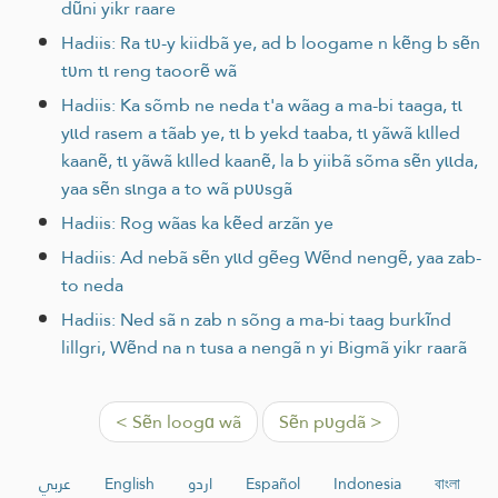
dũni yikr raare
Hadiis: Ra tʋ-y kiidbã ye, ad b loogame n kẽng b sẽn
tʋm tɩ reng taoorẽ wã
Hadiis: Ka sõmb ne neda t'a wãag a ma-bi taaga, tɩ
yɩɩd rasem a tãab ye, tɩ b yekd taaba, tɩ yãwã kɩlled
kaanẽ, tɩ yãwã kɩlled kaanẽ, la b yiibã sõma sẽn yɩɩda,
yaa sẽn sɩnga a to wã pʋʋsgã
Hadiis: Rog wãas ka kẽed arzãn ye
Hadiis: Ad nebã sẽn yɩɩd gẽeg Wẽnd nengẽ, yaa zab-
to neda
Hadiis: Ned sã n zab n sõng a ma-bi taag burkĩnd
lillgri, Wẽnd na n tusa a nengã n yi Bigmã yikr raarã
< Sẽn loogɑ wã
Sẽn pʋgdã >
عربي
English
اردو
Español
Indonesia
বাংলা