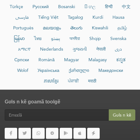
Türkçe
Русский
Bosanski
සිංහල
हिन्दी
中文
فارسی
Tiếng Việt
Tagalog
Kurdî
Hausa
Português
മലയാളം
తెలుగు
Kiswahili
தமிழ்
မြန်မာ
ไทย
پښتو
অসমীয়া
Shqip
Svenska
አማርኛ
Nederlands
ગુજરાતી
नेपाली
دری
Српски
Română
Magyar
Malagasy
ಕನ್ನಡ
Wolof
Українська
ქართული
Македонски
ភាសាខ្មែរ
ਪੰਜਾਬੀ
मराठी
Gʋls n kẽ goamã toolgẽ
Gʋls n kẽ