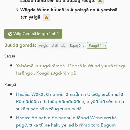
sabab-rãmb sẽn kɩt tɩ doaag reege.
Wilgda Wẽnd kũunã la A yolsgã ne A yembsã
sẽn yalgã.
Wilg Goɑmã lebg-rãmbã
Buudɑ gomdã:
Ãnglε
Urdiimdu
Espayõlle
Pɑɑgã
(44)
Sagsã
Yelsõmã lɑ zʋgd-rãmbã
.
Doosã la Wẽnd yʋʋrã tẽegr
fasẽngo
.
Kosgã zʋgd-rãmbã
Pɑɑgã
Hadiis: Wɑkɑt ɑ nu wã, lɑ arzũm n tɩ tãɑg arzũma, lɑ
Rɑmɑdɑɑn n tɩ tãɑg Rɑmɑdɑɑne, b yɑɑfdɑ sẽn be b
sʋkã tɩ ned sã n zãɑg zũub bεdã
Hadiis: Ad neb n be beenẽ n fãood Wẽnd arzεkã
pʋgẽ, tɩ ka tũ ne hakε ye, ad b rãmb tara Bugum