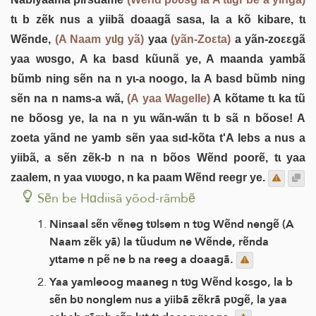
tɩ b zẽk nus a yiibã doaagã sasa, la a kõ kibare, tɩ
Wẽnde,
(A Naam yɩlg yã)
yaa
(yãn-Zoεta)
a yãn-zoεεgã
yaa wʋsgo, A ka basd kũunã ye, A maanda yambã
bũmb ning sẽn na n yɩ-a noogo, la A basd bũmb ning
sẽn na n nams-a wã,
(A yaa Wagelle)
A kõtame tɩ ka tũ
ne bõosg ye, la na n yɩɩ wãn-wãn tɩ b sã n bõose! A
zoeta yãnd ne yamb sẽn yaa sɩd-kõta t'A lebs a nus a
yiibã, a sẽn zẽk-b n na n bõos Wẽnd poorẽ, tɩ yaa
zaalem, n yaa vɩʋʋgo, n ka paam Wẽnd reegr ye.
Sẽn be Hɑdiisã yõod-rãmbẽ
Ninsaal sẽn vẽneg tʋlsem n tʋg Wẽnd nengẽ (A
Naam zẽk yã) la tũudum ne Wẽnde, rẽnda
yɩtame n pẽ ne b na reeg a doaagã.
Yaa yamleoog maaneg n tʋg Wẽnd kosgo, la b
sẽn bʋ nonglem nus a yiibã zẽkrã pʋgẽ, la yaa