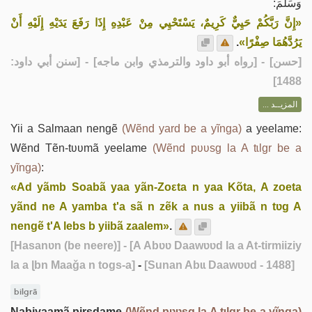
وَسَلَّمَ:
«إِنَّ رَبَّكُمْ حَيِيٌّ كَرِيمٌ، يَسْتَحْيِي مِنْ عَبْدِهِ إِذَا رَفَعَ يَدَيْهِ إِلَيْهِ أَنْ
.
يَرُدَّهُمَا صِفْرًا»
] - [رواه أبو داود والترمذي وابن ماجه] - [سنن أبي داود:
حسن
[
1488]
المزيــد ...
Yii a Salmaan nengẽ
(Wẽnd yard be a yĩnga)
a yeelame:
Wẽnd Tẽn-tʋʋmã yeelame
(Wẽnd pʋʋsg la A tɩlgr be a
yĩnga)
:
«Ad yãmb Soabã yaa yãn-Zoεta n yaa Kõta, A zoeta
yãnd ne A yamba t'a sã n zẽk a nus a yiibã n tʋg A
nengẽ t'A lebs b yiibã zaalem»
.
[Hasanʋn (be neere)]
- [A Abʋʋ Daawʋʋd la a At-tirmiiziy
la a ɭbn Maaǧa n togs-a]
-
[Sunan Abɩɩ Daawʋʋd - 1488]
bilgrã
Nabiyaamã pirsdame
(Wẽnd pʋʋsg la A tɩlgr be a yĩnga)