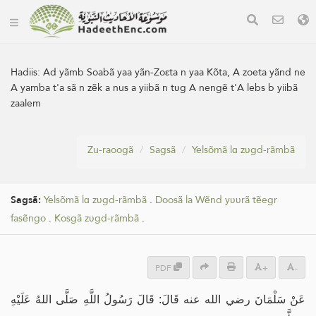
Hadiis:
Ad yãmb Soabã yaa yãn-Zoεta n yaa Kõta, A zoeta yãnd ne
A yamba t'a sã n zẽk a nus a yiibã n tʋg A nengẽ t'A lebs b yiibã
zaalem
Zu-raoogã
Sagsã
Yelsõmã lɑ zʋgd-rãmbã
Sagsã:
Yelsõmã lɑ zʋgd-rãmbã
.
Doosã la Wẽnd yʋʋrã tẽegr
fasẽngo
.
Kosgã zʋgd-rãmbã
.
PDF
+
-
عَنْ سَلْمَانَ رضي الله عنه قَالَ: قَالَ رَسُولُ اللَّهِ صَلَّى اللهُ عَلَيْهِ