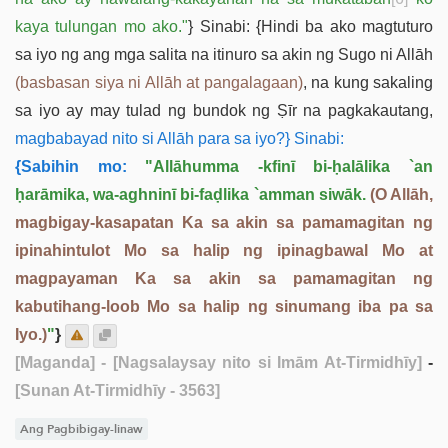
kaya tulungan mo ako."
} Sinabi: {Hindi ba ako magtuturo
sa iyo ng ang mga salita na itinuro sa akin ng Sugo ni Allāh
(basbasan siya ni Allāh at pangalagaan)
, na kung sakaling
sa iyo ay may tulad ng bundok ng Ṣīr na pagkakautang,
magbabayad nito si Allāh para sa iyo?} Sinabi:
{Sabihin mo:
"Allāhumma -­kfinī bi-ḥalālika `an
ḥarāmika, wa-aghninī bi-faḍlika `amman siwāk.
(O Allāh,
magbigay-kasapatan Ka sa akin sa pamamagitan ng
ipinahintulot Mo sa halip ng ipinagbawal Mo at
magpayaman Ka sa akin sa pamamagitan ng
kabutihang-loob Mo sa halip ng sinumang iba pa sa
Iyo.)
"
}
[Maganda]
- [Nagsalaysay nito si Imām At-Tirmidhīy]
-
[Sunan At-Tirmidhīy - 3563]
Ang Pagbibigay-linaw