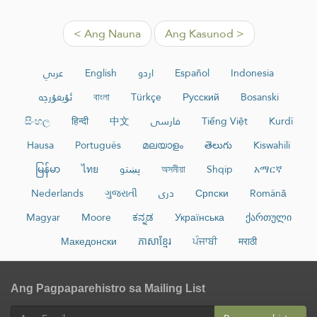
< Ang Nauna
Ang Kasunod >
عربي
English
اردو
Español
Indonesia
ئۇيغۇرچە
বাংলা
Türkçe
Русский
Bosanski
සිංහල
हिन्दी
中文
فارسی
Tiếng Việt
Kurdî
Hausa
Português
മലയാളം
తెలుగు
Kiswahili
မြန်မာ
ไทย
پښتو
অসমীয়া
Shqip
አማርኛ
Nederlands
ગુજરાતી
دری
Српски
Română
Magyar
Moore
ಕನ್ನಡ
Українська
ქართული
Македонски
ភាសាខ្មែរ
ਪੰਜਾਬੀ
मराठी
Ang Pagpaparehistro sa Mailing List