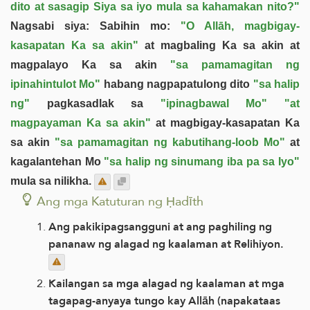
dito at sasagip Siya sa iyo mula sa kahamakan nito?"
Nagsabi siya: Sabihin mo:
"O Allāh, magbigay-
kasapatan Ka sa akin"
at magbaling Ka sa akin at
magpalayo Ka sa akin
"sa pamamagitan ng
ipinahintulot Mo"
habang nagpapatulong dito
"sa halip
ng"
pagkasadlak sa
"ipinagbawal Mo"
"at
magpayaman Ka sa akin"
at magbigay-kasapatan Ka
sa akin
"sa pamamagitan ng kabutihang-loob Mo"
at
kagalantehan Mo
"sa halip ng sinumang iba pa sa Iyo"
mula sa nilikha.
Ang mga Katuturan ng Ḥadīth
Ang pakikipagsangguni at ang paghiling ng
pananaw ng alagad ng kaalaman at Relihiyon.
Kailangan sa mga alagad ng kaalaman at mga
tagapag-anyaya tungo kay Allāh (napakataas