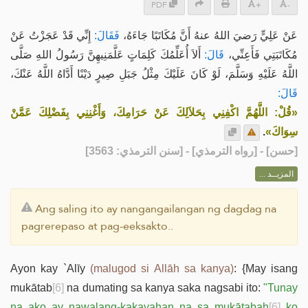
PDF
+
-
عَنْ عَلِيٍّ رَضيَ اللهُ عنهُ أَنَّ مُكَاتَبًا جَاءَهُ،
فَقَالَ:
إِنِّي قَدْ عَجَزْتُ عَنْ
مُكَاتَبَتِي فَأَعِنِّي،
قَالَ:
أَلاَ أُعَلِّمُكَ كَلِمَاتٍ عَلَّمَنِيهِنَّ رَسُولُ اللهِ صَلَّى
اللَّهُ عَلَيْهِ وَسَلَّمَ، لَوْ كَانَ عَلَيْكَ مِثْلُ جَبَلِ صِيرٍ دَيْنًا أَدَّاهُ اللَّهُ عَنْكَ،
قَالَ:
«قُلْ: اللَّهُمَّ اكْفِنِي بِحَلاَلِكَ عَنْ حَرَامِكَ، وَأَغْنِنِي بِفَضْلِكَ عَمَّنْ
.
سِوَاكَ»
] - [رواه الترمذي] - [سنن الترمذي: 3563]
حسن
[
المزيــد ...
Ang saling ito ay nangangailangan ng dagdag na
pagrerepaso at pag-eeksakto..
Ayon kay `Alīy
(malugod si Allāh sa kanya)
: {May isang
mukātab
[6]
na dumating sa kanya saka nagsabi ito:
"Tunay
na ako ay nawalang-kakayahan na sa mukātabah
[6]
ko