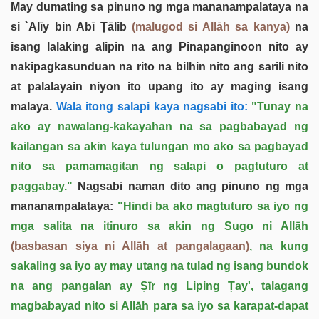
May dumating sa pinuno ng mga mananampalataya na
si `Alīy bin Abī Ṭālib
(malugod si Allāh sa kanya)
na
isang lalaking alipin na ang Pinapanginoon nito ay
nakipagkasunduan na rito na bilhin nito ang sarili nito
at palalayain niyon ito upang ito ay maging isang
malaya.
Wala itong salapi kaya nagsabi ito:
"Tunay na
ako ay nawalang-kakayahan na sa pagbabayad ng
kailangan sa akin kaya tulungan mo ako sa pagbayad
nito sa pamamagitan ng salapi o pagtuturo at
paggabay."
Nagsabi naman dito ang pinuno ng mga
mananampalataya:
"Hindi ba ako magtuturo sa iyo ng
mga salita na itinuro sa akin ng Sugo ni Allāh
(basbasan siya ni Allāh at pangalagaan)
, na kung
sakaling sa iyo ay may utang na tulad ng isang bundok
na ang pangalan ay Ṣīr ng Liping Ṭay', talagang
magbabayad nito si Allāh para sa iyo sa karapat-dapat