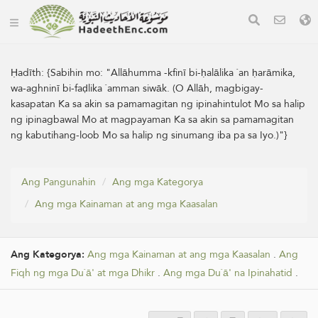
Ḥadīth:
{Sabihin mo: "Allāhumma -­kfinī bi-ḥalālika `an ḥarāmika,
wa-aghninī bi-faḍlika `amman siwāk. (O Allāh, magbigay-
kasapatan Ka sa akin sa pamamagitan ng ipinahintulot Mo sa halip
ng ipinagbawal Mo at magpayaman Ka sa akin sa pamamagitan
ng kabutihang-loob Mo sa halip ng sinumang iba pa sa Iyo.)"}
Ang Pangunahin
Ang mga Kategorya
Ang mga Kainaman at ang mga Kaasalan
Ang Kategorya:
Ang mga Kainaman at ang mga Kaasalan
.
Ang
Fiqh ng mga Du`ā' at mga Dhikr
.
Ang mga Du`ā' na Ipinahatid
.