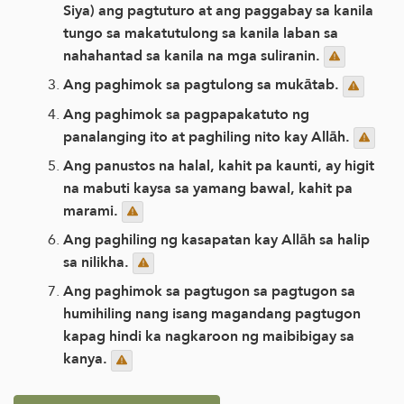
Siya) ang pagtuturo at ang paggabay sa kanila
tungo sa makatutulong sa kanila laban sa
nahahantad sa kanila na mga suliranin.
Ang paghimok sa pagtulong sa mukātab.
Ang paghimok sa pagpapakatuto ng
panalanging ito at paghiling nito kay Allāh.
Ang panustos na halal, kahit pa kaunti, ay higit
na mabuti kaysa sa yamang bawal, kahit pa
marami.
Ang paghiling ng kasapatan kay Allāh sa halip
sa nilikha.
Ang paghimok sa pagtugon sa pagtugon sa
humihiling nang isang magandang pagtugon
kapag hindi ka nagkaroon ng maibibigay sa
kanya.