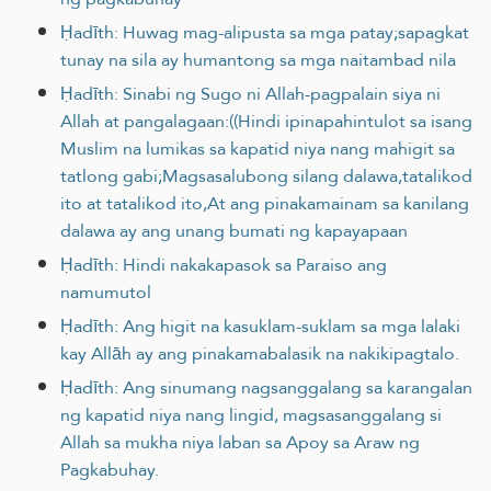
Ḥadīth: Huwag mag-alipusta sa mga patay;sapagkat
tunay na sila ay humantong sa mga naitambad nila
Ḥadīth: Sinabi ng Sugo ni Allah-pagpalain siya ni
Allah at pangalagaan:((Hindi ipinapahintulot sa isang
Muslim na lumikas sa kapatid niya nang mahigit sa
tatlong gabi;Magsasalubong silang dalawa,tatalikod
ito at tatalikod ito,At ang pinakamainam sa kanilang
dalawa ay ang unang bumati ng kapayapaan
Ḥadīth: Hindi nakakapasok sa Paraiso ang
namumutol
Ḥadīth: Ang higit na kasuklam-suklam sa mga lalaki
kay Allāh ay ang pinakamabalasik na nakikipagtalo.
Ḥadīth: Ang sinumang nagsanggalang sa karangalan
ng kapatid niya nang lingid, magsasanggalang si
Allah sa mukha niya laban sa Apoy sa Araw ng
Pagkabuhay.