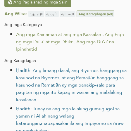
Ang Paglalahad ng mga Salin
Ang Wika:
الإنجليزية
الأوردية
الإسبانية
Ang Karagdagan
(40)
Ang mga Kategorya
Ang mga Kainaman at ang mga Kaasalan
.
Ang Fiqh
ng mga Du`ā' at mga Dhikr
.
Ang mga Du`ā' na
Ipinahatid
Ang Karagdagan
Ḥadīth: Ang limang dasal, ang Biyernes hanggang sa
kasunod na Biyernes, at ang Ramaḍān hanggang sa
kasunod na Ramaḍān ay mga panakip-sala para
pagitan ng mga ito kapag iniwasan ang malalaking
kasalanan.
Ḥadīth: Tunay na ang mga lalaking gumugugol sa
yaman ni Allah nang walang
katarungan,mapapasakanila ang Impiyerno sa Araw
ng pagkabuhay