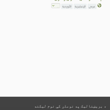
عربي
الإنجليزية
الأوردية
د بریښنالیک په نوملړ کې نوم لیکنه