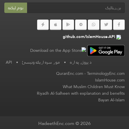
نوم لیکنه
github.com/IslamHouse-API
د پروژې په اړه
•
موږ سره اړیکه ونیسئ
•
API
QuranEnc.com
-
TerminologyEnc.com
IslamHouse.com
What Muslim Children Must Know
Riyadh Al-Salheen with explanation and benefits
Bayan Al-Islam
HadeethEnc.com © 2026