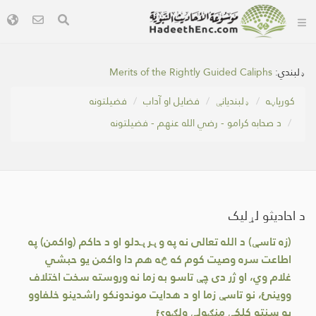
ډلبندي:
Merits of the Rightly Guided Caliphs
کور‌پاڼه
ډلبندیانې
فضایل او آداب
فضیلتونه
د صحابه کرامو - رضي الله عنهم - فضیلتونه
د احادیثو لړلیک
(زه تاسې) د الله تعالی نه په وېرېدلو او د حاکم (واکمن) په
اطاعت سره وصیت کوم که څه هم دا واکمن یو حبشي
غلام وي، او ژر دی چې تاسو به زما نه وروسته سخت اختلاف
ووینئ، نو تاسې زما او د هدایت موندونکو راشدینو خلفاوو
په سنتو کلکې منګولې ولګوئ