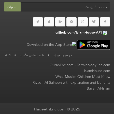
اشتراک
github.com/IslamHouse-API
در مورد پروژه
•
با ما تماس بگیرید
•
API
QuranEnc.com
-
TerminologyEnc.com
IslamHouse.com
What Muslim Children Must Know
Riyadh Al-Salheen with explanation and benefits
Bayan Al-Islam
HadeethEnc.com © 2026