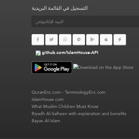
التسجيل في القائمة البريدية
github.com/IslamHouse-API
QuranEnc.com
-
TerminologyEnc.com
IslamHouse.com
What Muslim Children Must Know
Riyadh Al-Salheen with explanation and benefits
Bayan Al-Islam