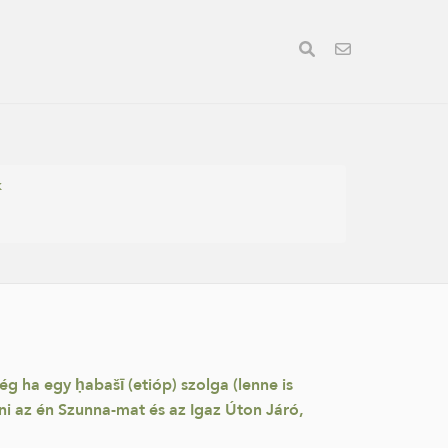
k
g ha egy ḥabašī (etióp) szolga (lenne is
ni az én Szunna-mat és az Igaz Úton Járó,