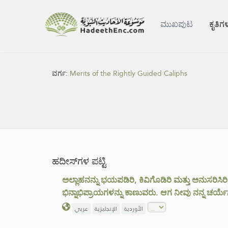
ಮುಖಪುಟ
ಕೃತಿಗ
ವರ್ಗ:
Merits of the Rightly Guided Caliphs
ಹದೀಸ್‌ಗಳ ಪಟ್ಟಿ
ಅಲ್ಲಾಹನನ್ನು ಭಯಪಡಿರಿ, ಕಿವಿಗೊಡಿರಿ ಮತ್ತು ಅನುಸರಿಸ
ಭಿನ್ನಾಭಿಪ್ರಾಯಗಳನ್ನು ಕಾಣುವರು. ಆಗ ನೀವು ನನ್ನ ಚರ್ಯೆ
الأوردية
الإنجليزية
عربي