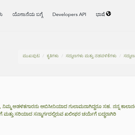
ಳು
ಯೋಜನೆಯ ಬಗ್ಗೆ
Developers API
ಭಾಷೆ
ಮುಖಪುಟ
ಕೃತಿಗಳು
ಸದ್ಗುಣಗಳು ಮತ್ತು ನಡವಳಿಕೆಗಳು
ಸದ್ಗು
ಿರಿ, ನಿಮ್ಮ ಆಡಳಿತಗಾರನು ಅಬಿಸೀನಿಯಾದ ಗುಲಾಮನಾಗಿದ್ದರೂ ಸಹ. ನನ್ನ ಕಾಲಾನ
ಗೆ ಮತ್ತು ಸರಿಯಾದ ಸನ್ಮಾರ್ಗದಲ್ಲಿರುವ ಖಲೀಫರ ಚರ್ಯೆಗೆ ಬದ್ಧರಾಗಿರಿ