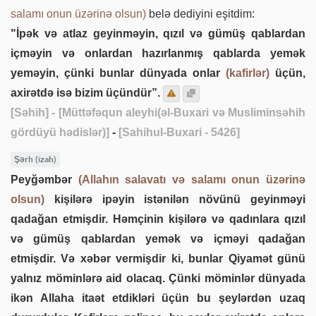
salamı onun üzərinə olsun)
belə dediyini eşitdim:
"İpək və atlaz geyinməyin, qızıl və gümüş qablardan
içməyin və onlardan hazırlanmış qablarda yemək
yeməyin, çünki bunlar dünyada onlar
(kafirlər)
üçün,
axirətdə isə bizim üçündür”.
[Səhih]
- [Müttəfəqun aleyhi(əl-Buxari və Musliminsəhih
gördüyü hədislər)]
-
[Sahihul-Buxari - 5426]
Şərh (izah)
Peyğəmbər
(Allahın salavatı və salamı onun üzərinə
olsun)
kişilərə ipəyin istənilən növünü geyinməyi
qadağan etmişdir. Həmçinin kişilərə və qadınlara qızıl
və gümüş qablardan yemək və içməyi qadağan
etmişdir. Və xəbər vermişdir ki, bunlar Qiyamət günü
yalnız möminlərə aid olacaq. Çünki möminlər dünyada
ikən Allaha itaət etdikləri üçün bu şeylərdən uzaq