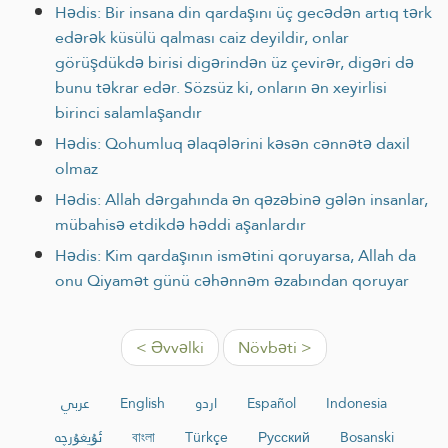
Hədis: Bir insana din qardaşını üç gecədən artıq tərk
edərək küsülü qalması caiz deyildir, onlar
görüşdükdə birisi digərindən üz çevirər, digəri də
bunu təkrar edər. Sözsüz ki, onların ən xeyirlisi
birinci salamlaşandır
Hədis: Qohumluq əlaqələrini kəsən cənnətə daxil
olmaz
Hədis: Allah dərgahında ən qəzəbinə gələn insanlar,
mübahisə etdikdə həddi aşanlardır
Hədis: Kim qardaşının ismətini qoruyarsa, Allah da
onu Qiyamət günü cəhənnəm əzabından qoruyar
< Əvvəlki
Növbəti >
عربي
English
اردو
Español
Indonesia
ئۇيغۇرچە
বাংলা
Türkçe
Русский
Bosanski