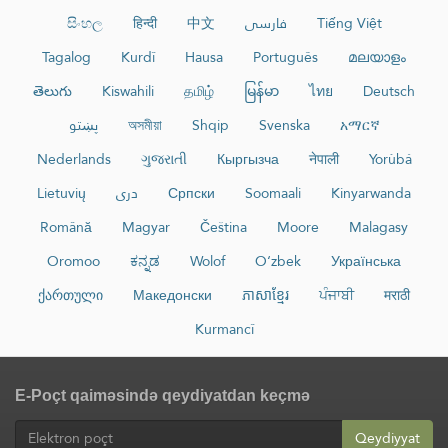
සිංහල
हिन्दी
中文
فارسی
Tiếng Việt
Tagalog
Kurdî
Hausa
Português
മലയാളം
తెలుగు
Kiswahili
தமிழ்
မြန်မာ
ไทย
Deutsch
پښتو
অসমীয়া
Shqip
Svenska
አማርኛ
Nederlands
ગુજરાતી
Кыргызча
नेपाली
Yorùbá
Lietuvių
دری
Српски
Soomaali
Kinyarwanda
Română
Magyar
Čeština
Moore
Malagasy
Oromoo
ಕನ್ನಡ
Wolof
O‘zbek
Українська
ქართული
Македонски
ភាសាខ្មែរ
ਪੰਜਾਬੀ
मराठी
Kurmancî
E-Poçt qaiməsində qeydiyatdan keçmə
Qeydiyyat