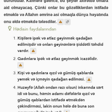
dururdular. Kafirlərə gəlincə, bu şeylər axirətdə onlara
aid olmayacaq. Çünki onlar bu gözəlliklərdən istifadə
etməklə və Allahın əmrinə asi olmaqla dünya həyatında
onu əldə etməkdə tələsdilər.
Hədisin faydalarından
Kişilərə ipək və atlaz geyinmək qadağan
edilmişdir və onları geyinənlərə şiddətli təhdid
vardır.
Qadınlara ipək və atlaz geyinmək icazəlidir.
Kişi və qadınlara qızıl və gümüş qablarda
yemək və içməyin qadağan edilməsi.
Huzeyfə (Allah ondan razı olsun) inkarında sərt
idi və bunu, həmin adamı dəfələrlə qızıl və
gümüş qablardan istifadə etməkdən
çəkindirməsi, lakin onun hələ də buna son