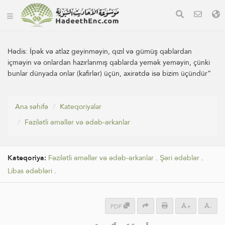
Hədis:
İpək və atlaz geyinməyin, qızıl və gümüş qablardan
içməyin və onlardan hazırlanmış qablarda yemək yeməyin, çünki
bunlar dünyada onlar (kafirlər) üçün, axirətdə isə bizim üçündür”
Ana səhifə
Kateqoriyalar
Fəzilətli əməllər və ədəb-ərkanlar
Kateqoriya:
Fəzilətli əməllər və ədəb-ərkanlar
.
Şəri ədəblər
.
Libas ədəbləri
.
PDF
+
-