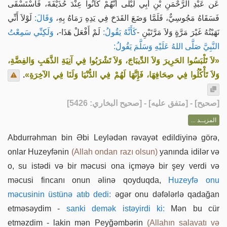
عَن عَبْدِ الرَّحْمَنِ بْنِ أَبِي لَيْلَى أَنَّهُمْ كَانُوا عِنْدَ حُذَيْفَةَ، فَاسْتَسْقَى
فَسَقَاهُ مَجُوسِيٌّ، فَلَمَّا وَضَعَ القَدَحَ فِي يَدِهِ رَمَاهُ بِهِ،
وَقَالَ:
لَوْلاَ أَنِّي
نَهَيْتُهُ غَيْرَ مَرَّةٍ وَلاَ مَرَّتَيْنِ -
كَأَنَّهُ يَقُولُ:
لَمْ أَفْعَلْ هَذَا-،
وَلَكِنِّي سَمِعْتُ
النَّبِيَّ صَلَّى اللهُ عَلَيْهِ وَسَلَّمَ يَقُولُ:
«لاَ تَلْبَسُوا الحَرِيرَ وَلاَ الدِّيبَاجَ، وَلاَ تَشْرَبُوا فِي آنِيَةِ الذَّهَبِ وَالفِضَّةِ،
.
وَلاَ تَأْكُلُوا فِي صِحَافِهَا، فَإِنَّهَا لَهُمْ فِي الدُّنْيَا وَلَنَا فِي الآخِرَةِ»
] - [متفق عليه] - [صحيح البخاري: 5426]
صحيح
[
المزيــد ...
Abdurrəhman bin Əbi Leylədən rəvayət edildiyinə görə,
onlar Huzeyfənin
(Allah ondan razı olsun)
yanında idilər və
o, su istədi və bir məcusi ona içməyə bir şey verdi və
məcusi fincanı onun əlinə qoyduqda,
Huzeyfə onu
məcusinin üstünə atıb dedi:
əgər onu dəfələrlə qadağan
etməsəydim -
sanki demək istəyirdi ki:
Mən bu cür
etməzdim - lakin mən Peyğəmbərin
(Allahın salavatı və