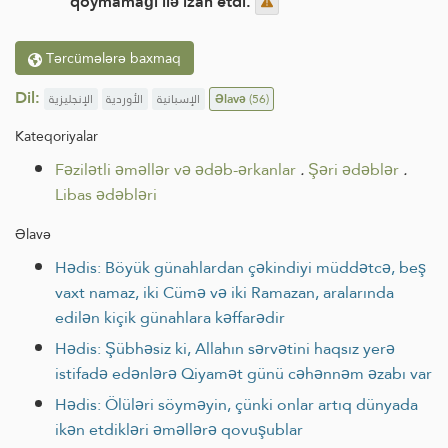
qoymamağı ilə izah etdi.
Tərcümələrə baxmaq
Dil:
الإنجليزية
الأوردية
الإسبانية
Əlavə
(56)
Kateqoriyalar
Fəzilətli əməllər və ədəb-ərkanlar
.
Şəri ədəblər
.
Libas ədəbləri
Əlavə
Hədis: Böyük günahlardan çəkindiyi müddətcə, beş
vaxt namaz, iki Cümə və iki Ramazan, aralarında
edilən kiçik günahlara kəffarədir
Hədis: Şübhəsiz ki, Allahın sərvətini haqsız yerə
istifadə edənlərə Qiyamət günü cəhənnəm əzabı var
Hədis: Ölüləri söyməyin, çünki onlar artıq dünyada
ikən etdikləri əməllərə qovuşublar