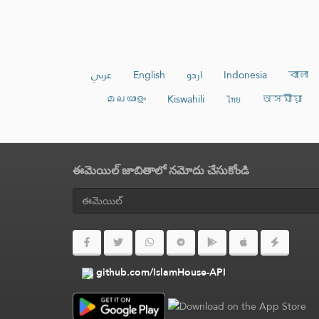
عربي
English
اردو
Indonesia
বাংলা
മലയാളം
Kiswahili
ไทย
অসমীয়া
ఈమెయిల్ జాబితాలో నమోదు చేసుకోండి
github.com/IslamHouse-API