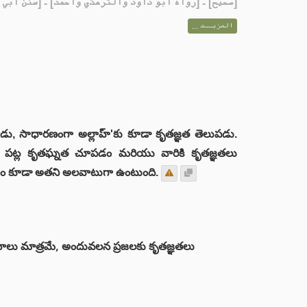
رواه أبو داود والترمذي وأحمد] - [سنن أبي داود: 811]
صحيح
[
المزيــد ...
వాడు, సాధారణంగా అల్లాహ్'కు కూడా కృతజ్ఞత తెలుపడు.
 పట్ల కృతఘ్నత చూపడం మరియు వారికి కృతజ్ఞతలు
ం కూడా అతని అలవాటుగా ఉంటుంది.
ధనాలు మాత్రమే, అందువలన ప్రజలకు కృతజ్ఞతలు