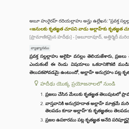
అబూ హురైరహ్ రదియల్లాహు అన్హు ఉల్లేఖన: “ప్రవక్త సల్ల
«జనులకు కృతజ్ఞత చూపని వాడు అల్లాహ్‌కు కృతజ్ఞత 
[ప్రామాణికమైన హదీథు]
- [అబూదావూద్, అత్తిర్మిదీ మర
వ్యాఖ్యానము
ప్రవక్త సల్లల్లాహు అలైహి వసల్లం తెలియజేశారు, ప్
ఎందుకంటే ఈ రెండు విషయాలు ఒకదానికొకటి ముడి
తెలుపకపోవడమై ఉంటుందో, అల్లాహ్ అనుగ్రహం పట్
హదీథు యొక్క ప్రయోజనాలలో నుండి
ప్రజలు చేసిన మేలుకు కృతజ్ఞత తెలుపుటలో ప్ర
వాస్తవానికి అనుగ్రహదాత అల్లాహ్ మాత్రమే మ
తెలపడం కూడా అల్లాహ్'కు కృతజ్ఞతలు తెలపడ
ప్రజల ఉపకారము పట్ల కృతజ్ఞత అనేది పరిపూర్ణమై