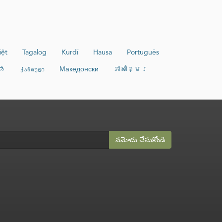
iệt
Tagalog
Kurdî
Hausa
Português
ಡ
ქართული
Македонски
ភាសាខ្មែរ
నమోదు చేసుకోండి