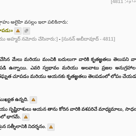
] - [4
ల్లాహు అలైహి వసల్లం ఇలా పలికినారు:
చూపడు»
ియు అహ్మద్ నమోదు చేసినారు:]
-
[సునన్ అబీదావూద్ - 4811]
రజలు చేసిన మేలు మరియు మంచికి బదులుగా వారికి కృతజ్ఞతలు తెలుపని 
పడి ఉన్నాయి. ఎవరి స్వభావం మరియు అలవాటు ప్రజల అనుగ్రహాల
ల కృతఘ్నత చూపడం మరియు ఆయనకు కృతజ్ఞతలు తెలపడంలో లోపం చేయడ
ాముఖ్యత ఉన్నది.
రియు సృష్టిరాశులు ఆయన తాను కోరిన వారికి వశపరిచే మాధ్యమాలు, సా
ంలో భాగమే.
న సత్శీలానికి నిదర్శనం.