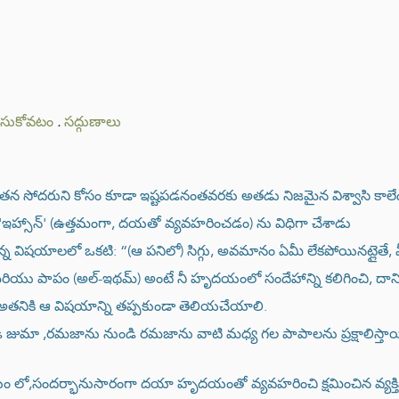
చేసుకోవటం
.
సద్గుణాలు
 తన సోదరుని కోసం కూడా ఇష్టపడనంతవరకు అతడు నిజమైన విశ్వాసి కాలే
'ఇహ్సాన్' (ఉత్తమంగా, దయతో వ్యవహరించడం) ను విధిగా చేశాడు
కున్న విషయాలలో ఒకటి: “(ఆ పనిలో) సిగ్గు, అవమానం ఏమీ లేకపోయినట్లైతే,
, మరియు పాపం (అల్-ఇథమ్) అంటే నీ హృదయంలో సందేహాన్ని కలిగించి, దానిన
పుడు అతనికి ఆ విషయాన్ని తప్పకుండా తెలియచేయాలి.
మా ,రమజాను నుండి రమజాను వాటి మధ్య గల పాపాలను ప్రక్షాలిస్తాయి
 లో,సందర్భానుసారంగా దయా హృదయంతో వ్యవహరించి క్షమించిన వ్యక్తిని 