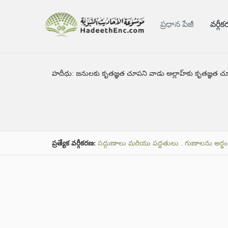
ప్రధాన పేజీ
వర్గీ
హదీథు:
జనులకు కృతజ్ఞత చూపని వాడు అల్లాహ్‌కు కృతజ్ఞత 
ప్రత్యేక వర్గీకరణ:
సద్గుణాలు మరియు పద్దతులు
.
గుణాలను అర్ధ