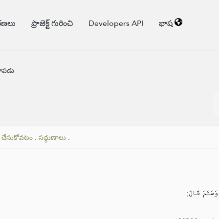
కరణలు
ప్రాజెక్ట్ గురించి
Developers API
భాష
చూపడు
ం చేసుకోవటం
.
సద్గుణాలు
.
وَسَلَّمَ قَالَ