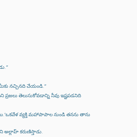
డు.”
 మీకు నచ్చినది చేయండి.”
ి ప్రజలు తెలుసుకోవడాన్ని నీవు ఇష్టపడనిది
.‘ఒకవేళ వ్యక్తి మహాపాపాల నుండి తనను తాను
అల్లాహ్ కరుణిస్తాడు.