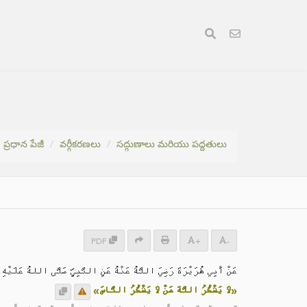
ప్రధాన పేజీ
వర్గీకరణలు
సద్గుణాలు మరియు పద్దతులు
PDF
+
-
عَنْ أَبِي هُرَيْرَةَ رَضِيَ اللَّهُ عَنْهُ عَنِ النَّبِيِّ صَلَّى اللهُ عَلَيْهِ :
«لَا يَشْكُرُ اللَّهَ مَنْ لَا يَشْكُرُ النَّاسَ»