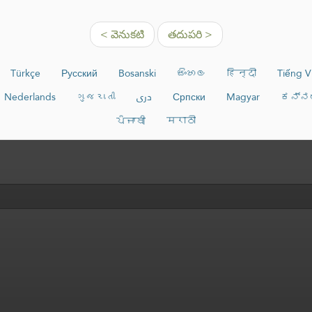
< వెనుకటి
తదుపరి >
Türkçe
Русский
Bosanski
සිංහල
हिन्दी
Tiếng V
Nederlands
ગુજરાતી
دری
Српски
Magyar
ಕನ್ನ
ਪੰਜਾਬੀ
मराठी