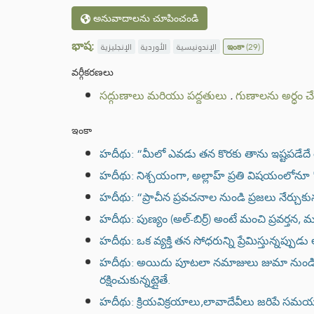
అనువాదాలను చూపించండి
భాష:
الإنجليزية
الأوردية
الإندونيسية
ఇంకా
(29)
వర్గీకరణలు
సద్గుణాలు మరియు పద్దతులు
.
గుణాలను అర్ధం 
ఇంకా
హదీథు: “మీలో ఎవడు తన కొరకు తాను ఇష్టపడేదే
హదీథు: నిశ్చయంగా, అల్లాహ్ ప్రతి విషయంలోనూ 
హదీథు: “ప్రాచీన ప్రవచనాల నుండి ప్రజలు నేర్చు
హదీథు: పుణ్యం (అల్-బిర్ర్) అంటే మంచి ప్రవర్తన
హదీథు: ఒక వ్యక్తి తన సోధరున్ని ప్రేమిస్తున్నప్
హదీథు: అయిదు పూటలా నమాజులు జుమా నుండి జు
రక్షించుకున్నట్లైతే.
హదీథు: క్రియవిక్రయాలు,లావాదేవీలు జరిపే సమయం