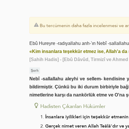
Bu tercümenin daha fazla incelenmesi ve ara
Ebû Hureyre -radıyallahu anh-'ın Nebî -sallallahu
«Kim insanlara teşekkür etmez ise, Allah'a d
[Sahih Hadis]
- [Ebû Dâvûd, Tirmizî ve Ahmed r
Şerh
Nebî -sallallahu aleyhi ve sellem- kendisine 
bildirmiştir. Çünkü bu iki durum birbiriyle bağ
nimetlerine karşı da nankörlük etme ve O'na ş
Hadisten Çıkarılan Hükümler
İnsanlara iyilikleri için teşekkür etmen
Gerçek nimet veren Allah Teâlâ'dır ve ya