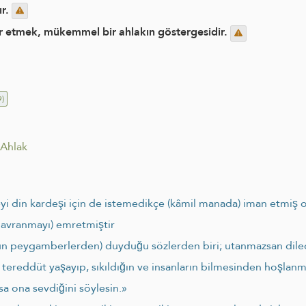
ır.
kkür etmek, mükemmel bir ahlakın göstergesidir.
)
Ahlak
 şeyi din kardeşi için de istemedikçe (kâmil manada) iman etmiş 
 davranmayı) emretmiştir
ütün peygamberlerden) duyduğu sözlerden biri; utanmazsan dile
e tereddüt yaşayıp, sıkıldığın ve insanların bilmesinden hoşlan
rsa ona sevdiğini söylesin.»