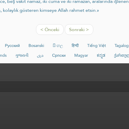
e, beş vakit namaz, iki cuma ve iki ramazan, aralarında işlenen
en, kolaylık gösteren kimseye Allah rahmet etsin.»
< Önceki
Sonraki >
Русский
Bosanski
සිංහල
हिन्दी
Tiếng Việt
Tagalog
ands
ગુજરાતી
دری
Српски
Magyar
ಕನ್ನಡ
ქართუ