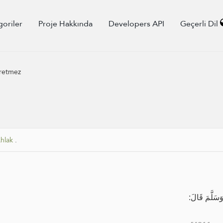
goriler
Proje Hakkında
Developers API
Geçerli Dil
kretmez
hlak
.
 وَسَلَّمَ قَالَ