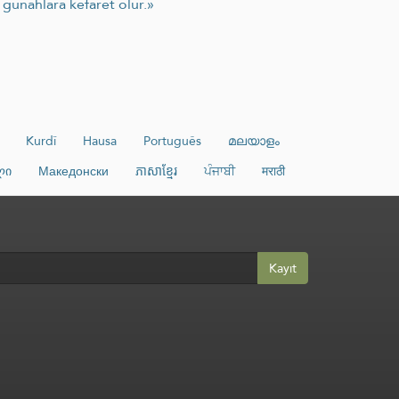
 günahlara kefaret olur.»
Kurdî
Hausa
Português
മലയാളം
ლი
Македонски
ភាសាខ្មែរ
ਪੰਜਾਬੀ
मराठी
Kayıt