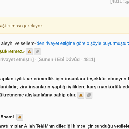
] - 
ştırılması gerekiyor.
 aleyhi ve sellem-
'den rivayet ettiğine göre o şöyle buyurmuştur:
a şükretmez»
ivayet etmiştir]
-
[Sünen-i Ebî Dâvûd - 4811]
yapılan iyilik ve cömertlik için insanlara teşekkür etmeyen
lantılıdır; zira insanların yaptığı iyiliklere karşı nankörlük
ükretmeme alışkanlığına sahip olur.
in önemi.
ratılmışlar Allah Teâlâ'nın dilediği kimse için sunduğu vesile