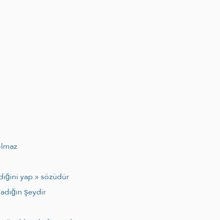
olmaz
diğini yap.» sözüdür
madığın şeydir