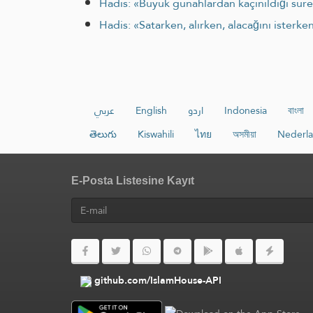
Hadis: «Büyük günahlardan kaçınıldığı sürec
Hadis: «Satarken, alırken, alacağını isterk
عربي
English
اردو
Indonesia
বাংলা
తెలుగు
Kiswahili
ไทย
অসমীয়া
Nederl
E-Posta Listesine Kayıt
github.com/IslamHouse-API