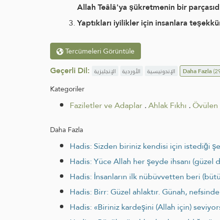
Allah Teâlâ'ya şükretmenin bir parçasıd
Yaptıkları iyilikler için insanlara teşe
Tercümeleri Görüntüle
Geçerli Dil:
الإنجليزية
الأوردية
الإندونيسية
Daha Fazla
(29
Kategoriler
Faziletler ve Adaplar
.
Ahlak Fıkhı
.
Övülen 
Daha Fazla
Hadis: Sizden biriniz kendisi için istediği
Hadis: Yüce Allah her şeyde ihsanı (güzel
Hadis: İnsanların ilk nübüvvetten beri (b
Hadis: Birr: Güzel ahlaktır. Günah, nefsind
Hadis: «Biriniz kardeşini (Allah için) seviyo