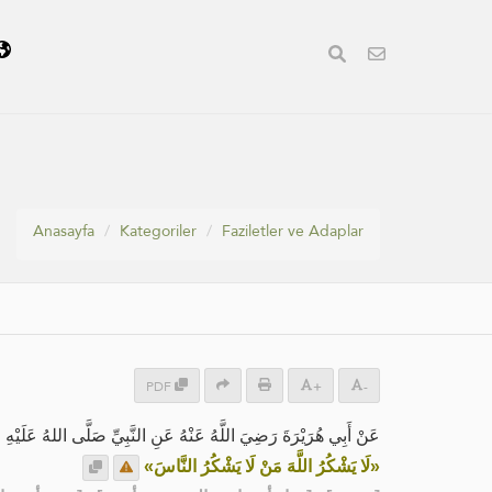
Anasayfa
Kategoriler
Faziletler ve Adaplar
PDF
+
-
عَنْ أَبِي هُرَيْرَةَ رَضِيَ اللَّهُ عَنْهُ عَنِ النَّبِيِّ صَلَّى اللهُ عَلَيْهِ:
«لَا يَشْكُرُ اللَّهَ مَنْ لَا يَشْكُرُ النَّاسَ»