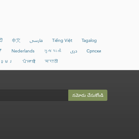
दी
中文
فارسی
Tiếng Việt
Tagalog
ኛ
Nederlands
ગુજરાતી
دری
Српски
ាខ្មែរ
ਪੰਜਾਬੀ
मराठी
నమోదు చేసుకోండి