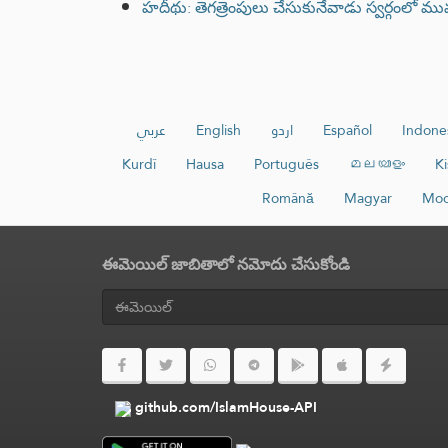
హదీథు: తెగత్రెంపులు చేసుకునేవాడు స్వర్గంలో ముమ్మ
عربي
English
اردو
Español
Indone
Kurdî
Hausa
Português
മലയാളം
Ki
Română
Magyar
Moo
ఈమెయిల్ జాబితాలో నమోదు చేసుకోండి
github.com/IslamHouse-API