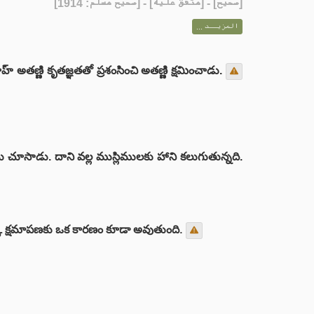
] - [متفق عليه] - [صحيح مسلم: 1914]
صحيح
[
المزيــد ...
్ అతణ్ణి కృతజ్ఞతతో ప్రశంసించి అతణ్ణి క్షమించాడు.
ు చూసాడు. దాని వల్ల ముస్లిములకు హాని కలుగుతున్నది.
క్క క్షమాపణకు ఒక కారణం కూడా అవుతుంది.