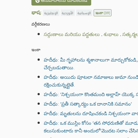
అనువాదాలను చూపించండి
భాష:
الإنجليزية
الأوردية
الإسبانية
ఇంకా
(39)
వర్గీకరణలు
సద్గుణాలు మరియు పద్దతులు
.
శుభాలు
.
సత్కర్మ
ఇంకా
హదీథు: మీ గృహాలను శ్మశానాలుగా మార్చుకోకండి
చేర్చబడుతాయి.
హదీథు: అయిదు పూటలా నమాజులు జుమా నుండి జు
రక్షించుకున్నట్లైతే.
హదీథు: ‘నిశ్చయంగా కొంతమంది అల్లాహ్ యొక్క సం
హదీథు: ‘ప్రతీ సత్కార్యం ఒక దానానికి సమానం’
హదీథు: మృతులను దూషించకండి నిశ్చయంగా వారు
హదీథు: ఒక ముస్లిం కోసం ‘తన సోధరుణితో మూడ
కలుసుకుంటారు కానీ అందులో'మొదట సలాం చేసి