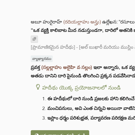
అబూ హురైరాహ్
(రదియల్లాహు అన్హు)
ఉల్లేఖన: “రసూలు
“ఒక వ్యక్తి కాలిబాట మీద నడుస్తుండగా, దారిలో అతనికి ఒ
[ప్రామాణికమైన హదీథు]
- [అల్ బుఖారీ మరియు ముస్లిం
వ్యాఖ్యానము
ప్రవక్త
(సల్లల్లాహు అలైహి వ సల్లం)
ఇలా అన్నారు, ఒక వ్యక
అతడు దానిని దారి పైనుండి తొలగించి ప్రక్కన పడవేసినాడు
హదీథు యొక్క ప్రయోజనాలలో నుండి
ఈ హదీథులో దారి నుండి ప్రజలకు హాని కలిగి
మంచిపనులు, అవి ఎంత చిన్నవి అయినా వాటిన
ఇస్లాం ధర్మం పరిశుభ్రత, పర్యావరణ పరిరక్షణ మర