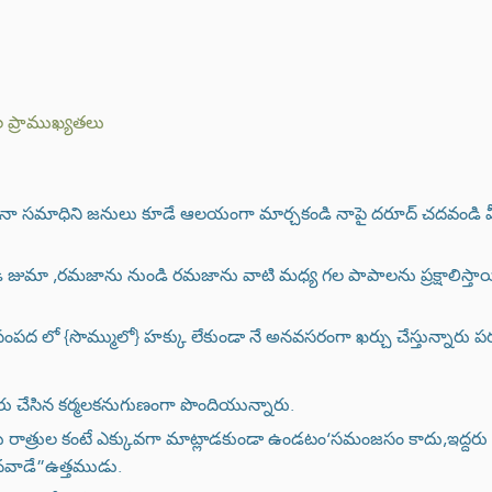
ల ప్రాముఖ్యతలు
,నా సమాధిని జనులు కూడే ఆలయంగా మార్చకండి నాపై దరూద్ చదవండి మీర
మా ,రమజాను నుండి రమజాను వాటి మధ్య గల పాపాలను ప్రక్షాలిస్తాయి
పద లో {సొమ్ములో} హక్కు లేకుండా నే అనవసరంగా ఖర్చు చేస్తున్నారు ప
 చేసిన కర్మలకనుగుణంగా పొందియున్నారు.
ు రాత్రుల కంటే ఎక్కువగా మాట్లాడకుండా ఉండటం‘సమంజసం కాదు,ఇద్ద
నవాడే”ఉత్తముడు.