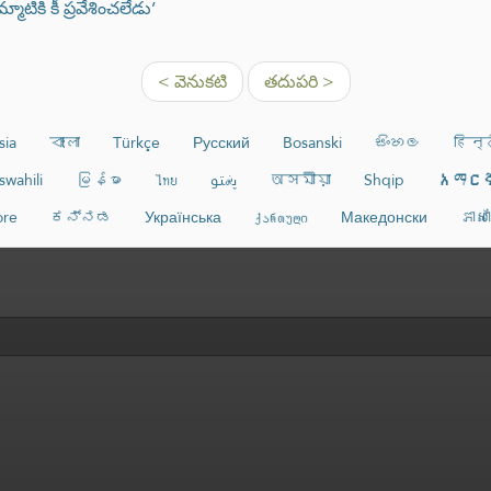
ాటికి కీ ప్రవేశించలేడు’
< వెనుకటి
తదుపరి >
sia
বাংলা
Türkçe
Русский
Bosanski
සිංහල
हिन्
swahili
မြန်မာ
ไทย
پښتو
অসমীয়া
Shqip
አማር
re
ಕನ್ನಡ
Українська
ქართული
Македонски
ភាស