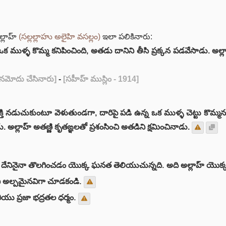
ల్లాహ్
(సల్లల్లాహు అలైహి వసల్లం)
ఇలా పలికినారు:
క ముళ్ళ కొమ్మ కనిపించింది, అతడు దానిని తీసి ప్రక్కన పడవేసాడు. అల్లాహ
 నమోదు చేసినారు]
-
[సహీహ్ ముస్లిం - 1914]
్తి నడుచుకుంటూ వెళుతుండగా, దారిపై పడి ఉన్న ఒక ముళ్ళ చెట్టు కొమ్మన
. అల్లాహ్ అతణ్ణి కృతఙ్ఞలతో ప్రశంసించి అతడిని క్షమించినాడు.
ంచే దేనినైనా తొలగించడం యొక్క ఘనత తెలియుచున్నది. అది అల్లాహ్ యొ
ి అల్పమైనవిగా చూడకండి.
ియు ప్రజా భద్రతల ధర్మం.