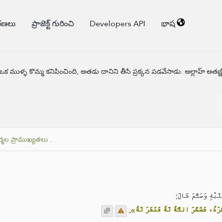
కరణలు
ప్రాజెక్ట్ గురించి
Developers API
భాష
ఒక ముళ్ళ కొమ్మ కనిపించింది, అతడు దానిని తీసి ప్రక్కన పడవేసాడు. అల్లాహ్ అతణ్ణి
్మల ప్రాముఖ్యతలు
.
َيْهِ وَسَلَّمَ قَالَ
.
«رَهُ، فَشَكَرَ اللَّهُ لَهُ فَغَفَرَ لَهُ