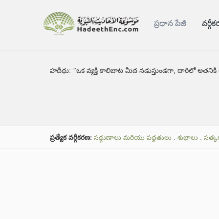
ప్రధాన పేజీ
వర్గీ
హదీథు:
“ఒక వ్యక్తి కాలిబాట మీద నడుస్తుండగా, దారిలో అతనికి 
ప్రత్యేక వర్గీకరణ:
సద్గుణాలు మరియు పద్దతులు
.
శుభాలు
.
సత్కర