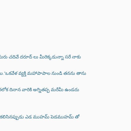
ు చదివే దరూద్ లు మీరెక్కడున్నా సరే నాకు
.‘ఒకవేళ వ్యక్తి మహాపాపాల నుండి తనను తాను
రలోక దినాన వారికి అగ్నితప్ప మరేమీ ఉండదు
రు కలిసినప్పుడు ఎడ ముహమ్ పెడముహమ్ తో