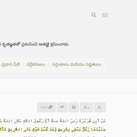
 కృతజ్ఞతతో ప్రశంసించి అతణ్ణి క్షమించాడు
ప్రధాన పేజీ
వర్గీకరణలు
సద్గుణాలు మరియు పద్దతులు
PDF
+
-
عَنْ أَبِي هُرَيْرَةَ رَضيَ اللهُ عنهُ أَنَّ رَسُولَ اللَّهِ صَلَّى اللهُ عَل:
بَيْنَمَا رَجُلٌ يَمْشِي بِطَرِيقٍ وَجَدَ غُصْنَ شَوْكٍ عَلَى الطَّرِيقِ فَأَخَّ»