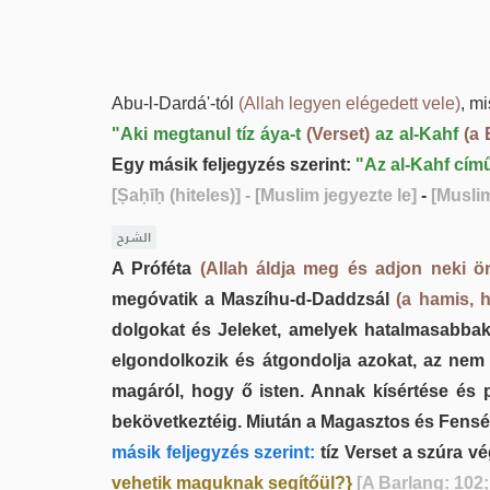
Abu-l-Dardá'-tól
(Allah legyen elégedett vele)
, m
"Aki megtanul tíz áya-t
(Verset)
az al-Kahf
(a 
Egy másik feljegyzés szerint:
"Az al-Kahf című
[Ṣaḥīḥ (hiteles)]
- [Muslim jegyezte le]
-
[Muslim
الشرح
A Próféta
(Allah áldja meg és adjon neki ö
megóvatik a Maszíhu-d-Daddzsál
(a hamis, 
dolgokat és Jeleket, amelyek hatalmasabbak
elgondolkozik és átgondolja azokat, az nem f
magáról, hogy ő isten. Annak kísértése és 
bekövetkeztéig. Miután a Magasztos és Fensége
másik feljegyzés szerint:
tíz Verset a szúra v
vehetik maguknak segítőül?}
[A Barlang: 102;