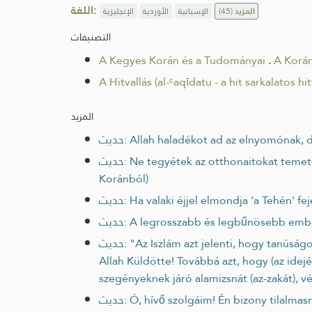
اللغة:
الإنجليزية
الأوردية
الإسبانية
(45)
المزيد
التصنيفات
A Kegyes Korán és a Tudományai
.
A Korán
A Hitvallás (al-ᶜaqīdatu - a hit sarkalatos hit
المزيد
حديث: Allah haladékot ad az elnyomónak
حديث: Ne tegyétek az otthonaitokat temetőkké (sírokká)! Bizony, az ördög elmenekül abból az otthonból, amelyben olvassák a Tehén fejezetet (a
Koránból)
حديث: Ha valaki éjjel elmondja 'a Tehén'
حديث: A legrosszabb és legbűnösebb emb
حديث: "Az Iszlám azt jelenti, hogy tanúságot teszel arról, hogy nincs más jogosan imádható isten, kivéve az Egyetlen Allah, és arról, hogy Muhammad,
Allah Küldötte! Továbbá azt, hogy (az idej
szegényeknek járó alamizsnát (az-zakát), 
حديث: Ó, hívő szolgáim! Én bizony tilalmasnak nyilvánítottam a igazságtalanságot Magam számára. Azt köztetek is tilalmassá tettem, így ne kövessetek el