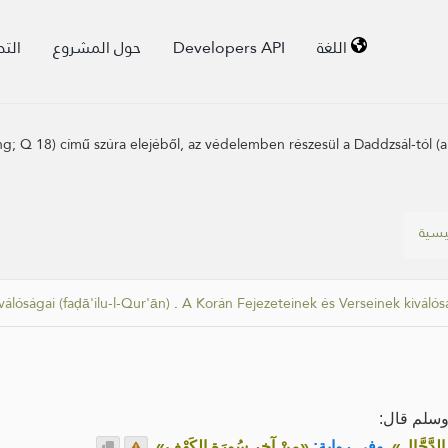
الت
حول المشروع
Developers API
اللغة
lang; Q 18) című szúra elejéből, az védelemben részesül a Daddzsál-tól (
ئيسية
álóságai (faḍā'ilu-l-Qur'ān)
.
A Korán Fejezeteinek és Verseinek kiválós
 وسلم قال
.
«مِنْ آخِرِ سُورَةِ الكَهْف»
وفي رواية:
.
«لدَّجَّالِ