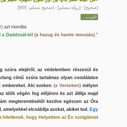
] - [رواه مسلم] - [صحيح مسلم: 809]
صحيح
[
المزيــد ...
t)
azt mondta:
l a Daddzsál-tól
(a hazug és hamis messiás)
."
ng szúra elejéről, az védelemben részesül és
Barlang című szúra tartalmaz olyan csodálatos
az embereket. Aki ezeken
(a Verseken)
mélyen
z idők végén fog előjönni és azt állítja majd
 Ádám megteremtésétől kezdve egészen az Óra
amelyekkel elcsábítja azokat, akiket tud.
Egy
a hitetlenek, hogy Helyettem az Én szolgáimat