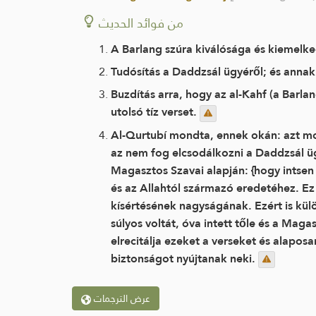
من فوائد الحديث
A Barlang szúra kiválósága és kiemelke
Tudósítás a Daddzsál ügyéről; és annak
Buzdítás arra, hogy az al-Kahf (a Barlan
utolsó tíz verset.
Al-Qurtubí mondta, ennek okán: azt mon
az nem fog elcsodálkozni a Daddzsál üg
Magasztos Szavai alapján: {hogy intsen
és az Allahtól származó eredetéhez. Ez
kísértésének nagyságának. Ezért is kül
súlyos voltát, óva intett tőle és a Maga
elrecitálja ezeket a verseket és alapos
biztonságot nyújtanak neki.
عرض الترجمات