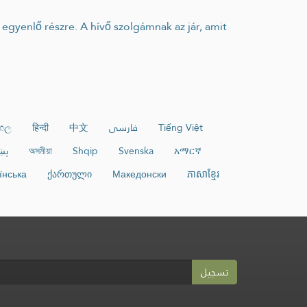
ංහල
हिन्दी
中文
فارسی
Tiếng Việt
پښ
অসমীয়া
Shqip
Svenska
አማርኛ
їнська
ქართული
Македонски
ភាសាខ្មែរ
تسجيل