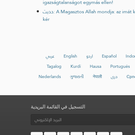
igazságtalanságot egymás ellen!
حديث: A Magasztos Allah mondja: az imát két részre osztottam, Köztem és az Én hívő szolgám között, két egyenlő részre. A hívő szolgámnak az jár, amit
kér
عربي
English
اردو
Español
Indo
Tagalog
Kurdî
Hausa
Português
Nederlands
ગુજરાતી
नेपाली
دری
Срп
التسجيل في القائمة البريدية