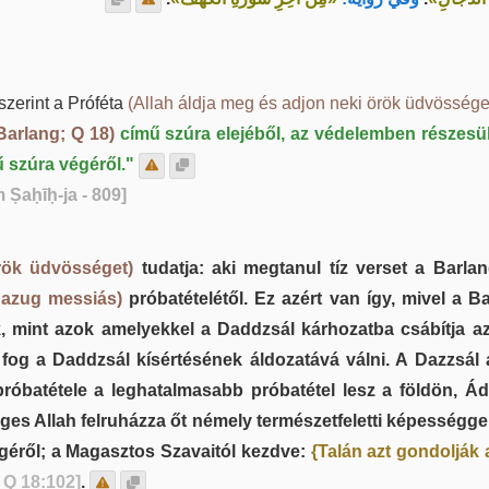
iszerint a Próféta
(Allah áldja meg és adjon neki örök üdvössége
Barlang; Q 18)
című szúra elejéből, az védelemben részesü
 szúra végéről."
 Ṣaḥīḥ-ja - 809]
rök üdvösséget)
tudatja: aki megtanul tíz verset a Barla
hazug messiás)
próbatételétől. Ez azért van így, mivel a 
, mint azok amelyekkel a Daddzsál kárhozatba csábítja 
og a Daddzsál kísértésének áldozatává válni. A Dazzsál a
próbatétele a leghatalmasabb próbatétel lesz a földön,
s Allah felruházza őt némely természetfeletti képességgel, 
égéről; a Magasztos Szavaitól kezdve:
{Talán azt gondolják 
 Q 18:102]
.