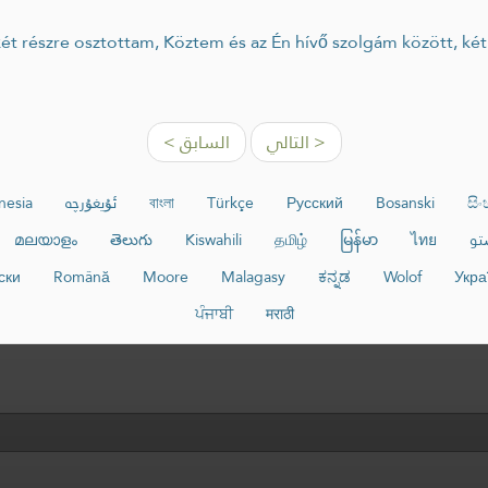
التالي >
< السابق
nesia
ئۇيغۇرچە
বাংলা
Türkçe
Русский
Bosanski
සි
മലയാളം
తెలుగు
Kiswahili
தமிழ்
မြန်မာ
ไทย
تو
ски
Română
Moore
Malagasy
ಕನ್ನಡ
Wolof
Укра
ਪੰਜਾਬੀ
मराठी