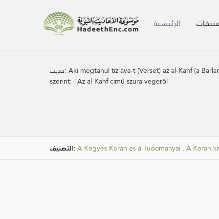
صنيفات
الرئيسية
حديث:
Aki megtanul tíz áya-t (Verset) az al-Kahf (a Bar
szerint: "Az al-Kahf című szúra végéről
التصنيف:
A Kegyes Korán és a Tudományai
.
A Korán kiv