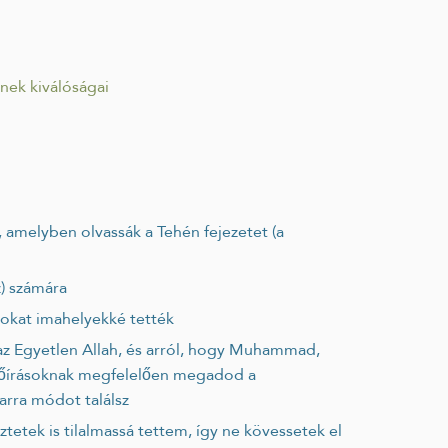
nek kiválóságai
sz) számára
írokat imahelyekké tették
z előírásoknak megfelelően megadod a
arra módot találsz