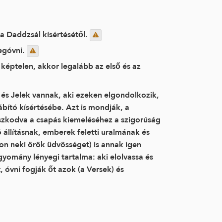
 a Daddzsál kísértésétől.
megóvni.
i képtelen, akkor legalább az első és az
 és Jelek vannak, aki ezeken elgondolkozik,
bító kísértésébe. Azt is mondják, a
aszkodva a csapás kiemeléséhez a szigorúság
 állításnak, emberek feletti uralmának és
jon neki örök üdvösséget) is annak igen
agyomány lényegi tartalma: aki elolvassa és
 óvni fogják őt azok (a Versek) és