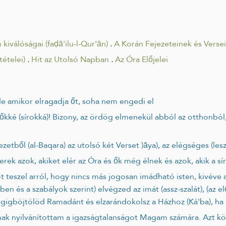
 kiválóságai (faḍā'ilu-l-Qur'ān)
.
A Korán Fejezeteinek és Versei
tételei)
.
Hit az Utolsó Napban
.
Az Óra Előjelei
, de amikor elragadja őt, soha nem engedi el
 fejezetből (al-Baqara) az utolsó két Verset )āya), az elégséges (le
erek azok, akiket elér az Óra és ők még élnek és azok, akik a s
ében és a szabályok szerint) elvégzed az imát (assz-szalát), (a
végigböjtölöd Ramadánt és elzarándokolsz a Házhoz (Ká'ba), ha 