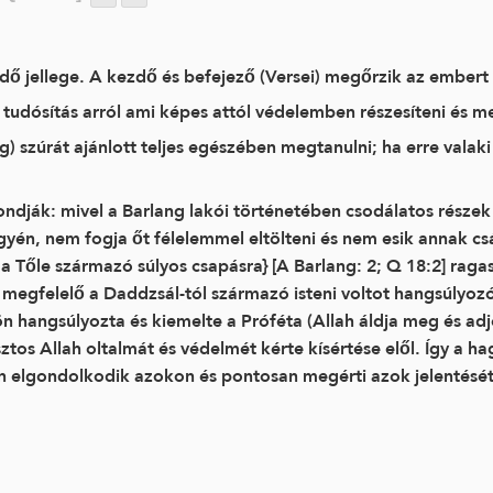
dő jellege. A kezdő és befejező (Versei) megőrzik az embert
 tudósítás arról ami képes attól védelemben részesíteni és 
g) szúrát ajánlott teljes egészében megtanulni; ha erre valak
dják: mivel a Barlang lakói történetében csodálatos részek
yén, nem fogja őt félelemmel eltölteni és nem esik annak csá
 a Tőle származó súlyos csapásra} [A Barlang: 2; Q 18:2] rag
 megfelelő a Daddzsál-tól származó isteni voltot hangsúlyozó
ön hangsúlyozta és kiemelte a Próféta (Allah áldja meg és ad
sztos Allah oltalmát és védelmét kérte kísértése elől. Így a h
an elgondolkodik azokon és pontosan megérti azok jelentését,