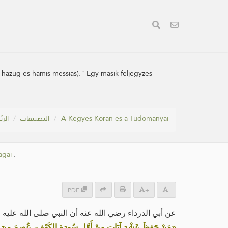
a hazug és hamis messiás)." Egy másik feljegyzés
الر
التصنيفات
A Kegyes Korán és a Tudományai
ágai
.
PDF
+
-
عن أبي الدرداء رضي الله عنه أن النبي صلى الله عليه:
مَنْ حَفِظَ عَشْرَ آيَاتٍ مِنْ أَوَّلِ سُورَةِ الكَهْفِ، عُصِمَ مِنَ ا»