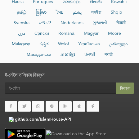
Hausa
Português
മലയാളം
తెలుగు
Kiswahili
தமிழ்
မြန်မာ
ไทย
پښتو
অসমীয়া
Shqip
Svenska
አማርኛ
Nederlands
ગુજરાતી
नेपाली
دری
Српски
Română
Magyar
Moore
Malagasy
ಕನ್ನಡ
Wolof
Українська
ქართული
Македонски
ភាសាខ្មែរ
ਪੰਜਾਬੀ
मराठी
ই-মেইল তালিকায় নিবন্ধন
নিবন্ধন
github.com/IslamHouse-API