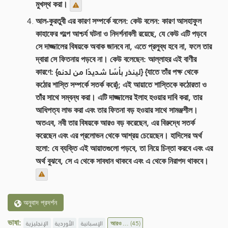
মুখস্থ করা।
আল-কুরতুবী এর কারণ সম্পর্কে বলেন: কেউ বলেন: কারণ আসহাফুল
কাহাফের গল্পে আশ্চর্য ঘটনা ও নিদর্শনাবলী রয়েছে, যে কেউ এটি পড়বে
সে দাজ্জালের বিষয়কে অবাক জানবে না, এতে প্রলুব্ধ হবে না, ফলে তার
দ্বারা সে ফিতনায় পড়বে না। কেউ বলেছেন: আল্লাহর এই বাণীর
কারণে: {لينذر بأسًا شديدًا من لدنه} {যাতে তাঁর পক্ষ থেকে
কঠোর শাস্তি সম্পর্কে সতর্ক করে}; এই আয়াতে শাস্তিকে কঠোরতা ও
তাঁর সাথে সম্বন্ধ করা। এটি দাজ্জালের ইলাহ হওয়ার দাবি করা, তার
আধিপত্য লাভ করা এবং তার ফিতনা বড় হওয়ার সাথে সামঞ্জশীল।
অতএব, নবী তার বিষয়কে আরও বড় করেছেন, এর বিরুদ্ধে সতর্ক
করেছেন এবং এর প্রলোভন থেকে আশ্রয় চেয়েছেন। হাদিসের অর্থ
হলো: যে ব্যক্তি এই আয়াতগুলো পড়বে, তা নিয়ে চিন্তা করবে এবং এর
অর্থ বুঝবে, সে এ থেকে সাবধান থাকবে এবং এ থেকে নিরাপদ থাকবে।
অনুবাদ প্রদর্শন
ভাষা:
الإنجليزية
الأوردية
الإسبانية
আরও ...
(45)