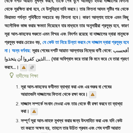
থেকে দশটি আয়াত মুখস্থ করবে, তাকে শেষ যুগে আবির্ভূত হওয়া দাজ্জালের ফিতনা
থেকে সুরক্ষিত রাখা হবে, যে উলুহিয়্যা দাবি করবে। তার ফিতনা আদম সৃষ্টির পর থেকে
কিয়ামত পর্যন্ত পৃথিবীতে সবচেয়ে বড় ফিতনা হবে। কারণ আল্লাহ তাকে এমন কিছু
অলৌকিক কাজ করার ক্ষমতা দিয়েছেন যার মাধ্যমে তার অনুসারীরা প্রলুব্ধ হবে, কারণ
সূরা আল-কাহফের শুরুতে এমন বিস্ময় এবং নিদর্শন রয়েছে যা দাজ্জালের দ্বারা মানুষকে
প্রলুব্ধ করার চেয়েও বড়,
যে কেউ তা নিয়ে চিন্তা করবে সে দাজ্জাল দ্বারা প্রলুব্ধ হবে
না। অন্য বর্ণনায়:
সূরার শেষের দশটি আয়াত আল্লাহর নিম্নের বাণী থেকে: أفحسب
الذين كفروا أن يتخذوا… (যারা অবিশ্বাস করে তারা কি মনে করে যে তারা গ্রহণ
করবে...।
হাদীসের শিক্ষা
সূরা আল-কাহফের ফযীলত ব্যাখ্যা করা এবং এর শুরুর বা শেষের
আয়াতগুলি দাজ্জালের ফিতনা থেকে রক্ষা করে।
দাজ্জাল সম্পর্কে সংবাদ দেওয়া এবং তার থেকে কী রক্ষা করবে তা ব্যাখ্যা
করা।
সম্পূর্ণ সূরা আল-কাহফ মুখস্থ করার জন্য উৎসাহিত করা এবং যদি কেউ
তা করতে অক্ষম হয়, তাহলে তার উচিত প্রথম এবং শেষ দশটি আয়াত