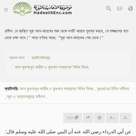
হাদীস:
যে ব্যক্তি সূরা আল-কাহফের শুরু থেকে দশটি আয়াত মুখস্থ করবে, সে দাজ্জালের হাত
থেকে রক্ষা পাবে।" অন্য বর্ণনায় আছে: “সূরা আল-কাহফের শেষ থেকে।”
প্রথম পাতা
ক্যাটাগরিসমূহ
আল-কুরআনুল কারীম ও কুরআন সংক্রান্ত বিবিধ বিদ্যা
ক্যাটাগরি:
আল-কুরআনুল কারীম ও কুরআন সংক্রান্ত বিবিধ বিদ্যা
.
কুরআনের বিবিধ ফযীলত
.
সূরা ও আয়াতসমূহের ফযীলত
.
PDF
+
-
عن أبي الدرداء رضي الله عنه أن النبي صلى الله عليه وسلم قال: