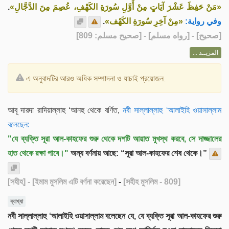
.
«مَنْ حَفِظَ عَشْرَ آيَاتٍ مِنْ أَوَّلِ سُورَةِ الكَهْفِ، عُصِمَ مِنَ الدَّجَّالِ»
.
«مِنْ آخِرِ سُورَةِ الكَهْف»
وفي رواية:
] - [رواه مسلم] - [صحيح مسلم: 809]
صحيح
[
المزيــد ...
এ অনুবাদটির আরও অধিক সম্পাদনা ও যাচাই প্রয়োজন.
আবূ দারদা রাদিয়াল্লাহু ‘আনহু থেকে বর্ণিত,
নবী সাল্লাল্লাহু ‘আলাইহি ওয়াসাল্লাম
বলেছেন:
"যে ব্যক্তি সূরা আল-কাহফের শুরু থেকে দশটি আয়াত মুখস্থ করবে, সে দাজ্জালের
হাত থেকে রক্ষা পাবে।"
অন্য বর্ণনায় আছে: “সূরা আল-কাহফের শেষ থেকে।”
[সহীহ]
- [ইমাম মুসলিম এটি বর্ণনা করেছেন]
-
[সহীহ মুসলিম - 809]
ব্যাখ্যা
নবী সাল্লাল্লাহু ‘আলাইহি ওয়াসাল্লাম বলেছেন যে, যে ব্যক্তি সূরা আল-কাহফের শুরু