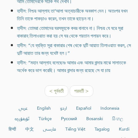
আমি তোমাদেরকে সঠিক পথ দেখাব।
হাদীস: নিশ্চয় আল্লাহ তা‘আলা অত্যাচারীকে অবকাশ দেন। অতঃপর যখন
তিনি তাকে পাকড়াও করেন, তখন তাকে ছাড়েন না।
হাদীস: তোমরা তোমাদের ঘরসমূহকে কবর বানাবে না। নিশ্চয় যে ঘরে সূরা
বাকারাহ তিলাওয়াত করা হয় সে ঘর থেকে শয়তান পলায়ন করে।
হাদীস: “যে ব্যক্তি সূরা বাকারার শেষ থেকে দুটি আয়াত তিলাওয়াত করল, সে
দুটি আয়াত তার জন্য যথেষ্ট হল।”
হাদীস: “মহান আল্লাহ বলেছেনঃ আমার এবং আমার বান্দার মাঝে সালাতকে
অর্ধেক করে ভাগ করেছি। আমার বান্দার জন্য রয়েছে সে যা চায়
< পূর্ববর্তী
পরবর্তী >
عربي
English
اردو
Español
Indonesia
ئۇيغۇرچە
Türkçe
Русский
Bosanski
සිංහල
हिन्दी
中文
فارسی
Tiếng Việt
Tagalog
Kurdî