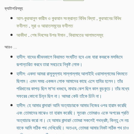
ক্যাটাগরিসমূহ
আল-কুরআনুল কারীম ও কুরআন সংক্রান্ত বিবিধ বিদ্যা
.
কুরআনের বিবিধ
ফযীলত
.
সূরা ও আয়াতসমূহের ফযীলত
আকীদা
.
শেষ দিবসের উপর ঈমান
.
কিয়ামতের আলামতসমূহ
আরও ...
হাদীস: যাদের জীবনকালে কিয়ামত সংঘটিত হবে এবং যারা কবরকে মসজিদে
রূপান্তরিত করবে তারা সবচেয়ে নিকৃষ্ট লোক।
হাদীস: একদা আমরা রাসুলুল্লাহ সাল্লাল্লাহু আলাইহি ওয়াসাল্লামের খিদমতে
ছিলাম। এমন সময় একজন লোক আমাদের কাছে এসে হাযির হলেন। তাঁর
পরিধানের কাপড় ছিল সা’দা ধবধবে, মাথার কেশ ছিল কাল কুচকুচে। তাঁর মধ্যে
সফরের কোনো চিহ্ন ছিল না। আমরা কেউ তাঁকে চিনি না।
হাদীস: হে আমার বান্দারা! আমি অত্যাচারকে আমার নিজের ওপর হারাম করেছি
এবং তোমাদের মাঝেও তা হারাম করেছি। সুতরাং তোমরাও একে অপরের প্রতি
অত্যাচার করো না। হে আমার বান্দারা! তোমরা সকলেই পথভ্রষ্ট; কিন্তু সে নয়
যাকে আমি সঠিক পথ দেখিয়েছি। অতএব, তোমরা আমার নিকট সঠিক পথ চাও