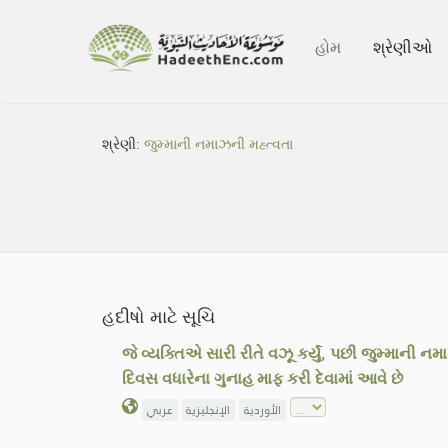
હોમ
શ્રેણીઓ
શ્રેણી:
જુમ્માની નમાઝની મહ્ત્વતા
હદીષો માટે સૂચિ
જે વ્યક્તિએ સારી રીતે વઝૂ કર્યું, પછી જુમ્માની 
દિવસ વધારેના ગુનાહ માફ કરી દેવામાં આવે છે
الأوردية
الإنجليزية
عربي