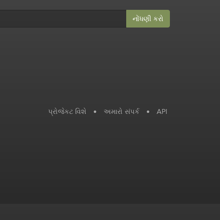
નોંધણી કરો
પ્રોજેકટ વિશે
•
અમારો સંપર્ક
•
API