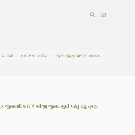
ા આદેશો
નમાઝના આદેશો
જુમ્મા (શુક્રવાર)ની નમાઝ
ક જુમ્માથી લઈ કે બીજી જુમ્મા સુધી પરંતુ વધુ ત્રણ