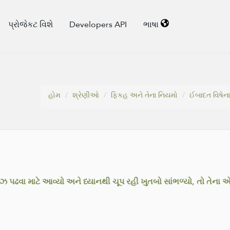
પ્રોજેકટ વિશે
Developers API
ભાષા
હોમ
શ્રેણીઓ
ફિકહ અને તેના નિયમો
ઈબાદત વિષેન
નમાઝ પઢવા માટે આવ્યો અને ધ્યાનથી ચૂપ રહી ખુતબો સાંભળ્યો, તો તેના એ