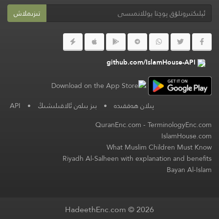
تىزىملاش
github.com/IslamHouse-API
پىلان ھەققىدە
•
بىز بىلەن ئالاقىلىشىڭ
•
API
QuranEnc.com
-
TerminologyEnc.com
IslamHouse.com
What Muslim Children Must Know
Riyadh Al-Salheen with explanation and benefits
Bayan Al-Islam
HadeethEnc.com © 2026