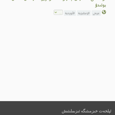
بولىدۇ
عربي
الإنجليزية
الأوردية
ئېلخەت خىزمىتىگە تىزىملىتىش