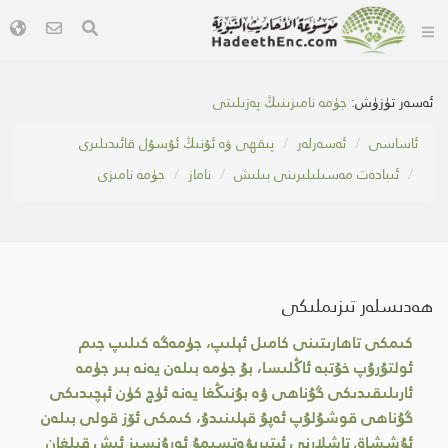
ئەسەر تۈزۈش:
جۈمە نامىزىنىڭ پەزىلىتى
ئاساسى
ئەسەرلەر
پىقھى ۋە ئۇنىڭ ئۇسۇل قائىدىلىرى
ئىبادەت مەسىلىلىرىنى بىلىش
ناماز
جۈمە نامىزى
ھەدىسلەر تىزىملىكى
كىمكى تاھارىتىنى كامىل ئېلىپ، جۈمەگە كىلىپ جىم
ئولتۇرۇپ خۇتبە ئاڭلىسا، بۇ جۈمە بىلەن يەنە بىر جۈمە
ئارىلىقىدىكى گۇناھى ۋە بۇنىڭغا يەنە ئۈچ كۈن ئېچىدىكى
گۇناھى قوشۇلۇپ ئەپۇ قېلىنىدۇ، كىمكى ئۆز قولى بىلەن
ئۇششاق تاشلارنى ئېتىرىۋەتسىمۇ ئورۇنسىز ئىش قىلغان