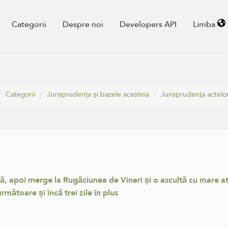
Categorii
Despre noi
Developers API
Limba
Categorii
Jurisprudența și bazele acesteia
Jurisprudența actelo
, apoi merge la Rugăciunea de Vineri și o ascultă cu mare atenț
rmătoare și încă trei zile în plus