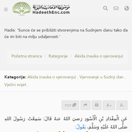
Hadis:
'Sunce će se približiti stvorenjima na Sudnjem danu tako da
će im biti na milju udaljenosti.'
Početna stranica
Kategorije
Akida (nauka o vjerovanju)
Kategorija:
Akida (nauka o vjerovanju)
.
Vjerovanje u Sudnji dan
.
Vječni svijet
.
PDF
+
-
عَنِ الْمِقْدَادِ بْنِ الْأَسْوَدِ رَضيَ اللهُ عنهُ قَالَ: سَمِعْتُ رَسُولَ اللهِ
صَلَّى اللهُ عَلَيْهِ وَسَلَّمَ،
يَقُولُ: