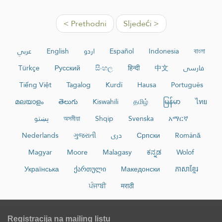
< Prethodni
Sljedeći >
عربي
English
اردو
Español
Indonesia
বাংলা
Türkçe
Русский
සිංහල
हिन्दी
中文
فارسی
Tiếng Việt
Tagalog
Kurdî
Hausa
Português
മലയാളം
తెలుగు
Kiswahili
தமிழ்
မြန်မာ
ไทย
پښتو
অসমীয়া
Shqip
Svenska
አማርኛ
Nederlands
ગુજરાતી
دری
Српски
Română
Magyar
Moore
Malagasy
ಕನ್ನಡ
Wolof
Українська
ქართული
Македонски
ភាសាខ្មែរ
ਪੰਜਾਬੀ
मराठी
Registracija na mailing listu