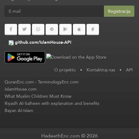
Registracija
github.com/IslamHouse-API
O projektu
•
Kontaktiraj nas
•
API
QuranEnc.com
-
TerminologyEnc.com
IslamHouse.com
What Muslim Children Must Know
Riyadh Al-Salheen with explanation and benefits
Bayan Al-Islam
HadeethEnc.com © 2026