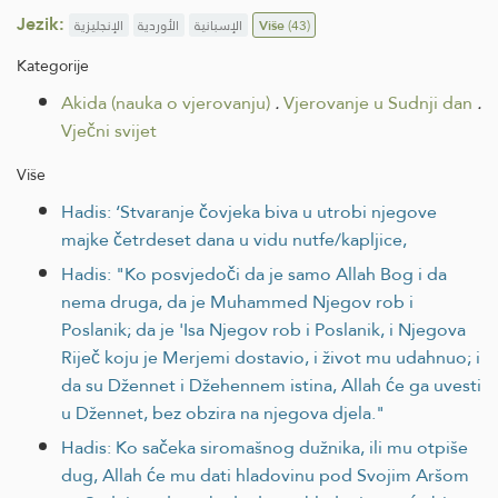
Jezik:
الإنجليزية
الأوردية
الإسبانية
Više
(43)
Kategorije
Akida (nauka o vjerovanju)
.
Vjerovanje u Sudnji dan
.
Vječni svijet
Više
Hadis: ‘Stvaranje čovjeka biva u utrobi njegove
majke četrdeset dana u vidu nutfe/kapljice,
Hadis: "Ko posvjedoči da je samo Allah Bog i da
nema druga, da je Muhammed Njegov rob i
Poslanik; da je 'Isa Njegov rob i Poslanik, i Njegova
Riječ koju je Merjemi dostavio, i život mu udahnuo; i
da su Džennet i Džehennem istina, Allah će ga uvesti
u Džennet, bez obzira na njegova djela."
Hadis: Ko sačeka siromašnog dužnika, ili mu otpiše
dug, Allah će mu dati hladovinu pod Svojim Aršom