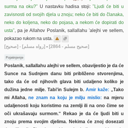
surma na oku?"
U nastavku hadisa stoji:
"Ljudi će biti u
zavisnosti od svojih djela u znoju; neko će biti do članaka,
neko do koljena, neko do pojasa, a nekom će dopirati do
usta"
, pa je Allahov Poslanik, sallallahu 'alejhi ve sellem,
pokazao rukom na usta.
[صحيح]
- [رواه مسلم]
-
[صحيح مسلم - 2864]
Pojašnjenje
Poslanik, sallallahu alejhi ve sellem, obavijestio je da će
Sunce na Sudnjem danu biti približeno stvorenjima,
tako da će od njihovih glava biti udaljeno koliko je
dužina jedne milje. Tabi'in Sulejm b.
Amir kaže:
„Tako
mi Allaha,
ne znam na koju je milju mislio:
na mjeru
udaljenosti koju koristimo na zemlji ili na ono čime se
oči ukrašavaju surmom.“ Rekao je da će ljudi biti u
znoju prema svojim djelima. Nekima će znoj dosezati