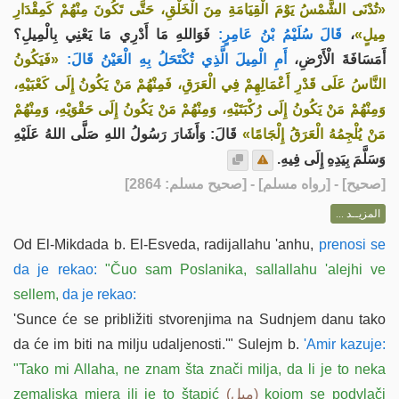
«تُدْنَى الشَّمْسُ يَوْمَ الْقِيَامَةِ مِنَ الْخَلْقِ، حَتَّى تَكُونَ مِنْهُمْ كَمِقْدَارِ
فَوَاللهِ مَا أَدْرِي مَا يَعْنِي بِالْمِيلِ؟
قَالَ سُلَيْمُ بْنُ عَامِرٍ:
،
مِيلٍ»
أَمَسَافَةَ الْأَرْضِ،
أَمِ الْمِيلَ الَّذِي تُكْتَحَلُ بِهِ الْعَيْنُ قَالَ:
«فَيَكُونُ
النَّاسُ عَلَى قَدْرِ أَعْمَالِهِمْ فِي الْعَرَقِ، فَمِنْهُمْ مَنْ يَكُونُ إِلَى كَعْبَيْهِ،
وَمِنْهُمْ مَنْ يَكُونُ إِلَى رُكْبَتَيْهِ، وَمِنْهُمْ مَنْ يَكُونُ إِلَى حَقْوَيْهِ، وَمِنْهُمْ
مَنْ يُلْجِمُهُ الْعَرَقُ إِلْجَامًا»
قَالَ: وَأَشَارَ رَسُولُ اللهِ صَلَّى اللهُ عَلَيْهِ
وَسَلَّمَ بِيَدِهِ إِلَى فِيهِ.
] - [رواه مسلم] - [صحيح مسلم: 2864]
صحيح
[
المزيــد ...
Od El-Mikdada b. El-Esveda, radijallahu 'anhu,
prenosi se
da je rekao:
"Čuo sam Poslanika, sallallahu 'alejhi ve
sellem,
da je rekao:
'Sunce će se približiti stvorenjima na Sudnjem danu tako
da će im biti na milju udaljenosti.'"
Sulejm b.
'Amir kazuje:
"Tako mi Allaha, ne znam šta znači milja, da li je to neka
zemaljska mjera ili je to štapić
(ميل)
kojom se podvlači