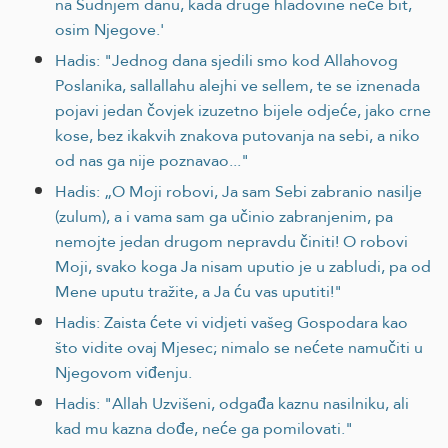
na Sudnjem danu, kada druge hladovine neće bit,
osim Njegove.'
Hadis: "Jednog dana sjedili smo kod Allahovog
Poslanika, sallallahu alejhi ve sellem, te se iznenada
pojavi jedan čovjek izuzetno bijele odjeće, jako crne
kose, bez ikakvih znakova putovanja na sebi, a niko
od nas ga nije poznavao..."
Hadis: „O Moji robovi, Ja sam Sebi zabranio nasilje
(zulum), a i vama sam ga učinio zabranjenim, pa
nemojte jedan drugom nepravdu činiti! O robovi
Moji, svako koga Ja nisam uputio je u zabludi, pa od
Mene uputu tražite, a Ja ću vas uputiti!"
Hadis: Zaista ćete vi vidjeti vašeg Gospodara kao
što vidite ovaj Mjesec; nimalo se nećete namučiti u
Njegovom viđenju.
Hadis: "Allah Uzvišeni, odgađa kaznu nasilniku, ali
kad mu kazna dođe, neće ga pomilovati."