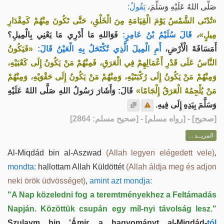
صَلَّى اللهُ عَلَيْهِ وَسَلَّمَ،
يَقُولُ:
«تُدْنَى الشَّمْسُ يَوْمَ الْقِيَامَةِ مِنَ الْخَلْقِ، حَتَّى تَكُونَ مِنْهُمْ كَمِقْدَارِ
فَوَاللهِ مَا أَدْرِي مَا يَعْنِي بِالْمِيلِ؟
قَالَ سُلَيْمُ بْنُ عَامِرٍ:
،
مِيلٍ»
أَمَسَافَةَ الْأَرْضِ،
أَمِ الْمِيلَ الَّذِي تُكْتَحَلُ بِهِ الْعَيْنُ قَالَ:
«فَيَكُونُ
النَّاسُ عَلَى قَدْرِ أَعْمَالِهِمْ فِي الْعَرَقِ، فَمِنْهُمْ مَنْ يَكُونُ إِلَى كَعْبَيْهِ،
وَمِنْهُمْ مَنْ يَكُونُ إِلَى رُكْبَتَيْهِ، وَمِنْهُمْ مَنْ يَكُونُ إِلَى حَقْوَيْهِ، وَمِنْهُمْ
مَنْ يُلْجِمُهُ الْعَرَقُ إِلْجَامًا»
قَالَ: وَأَشَارَ رَسُولُ اللهِ صَلَّى اللهُ عَلَيْهِ
وَسَلَّمَ بِيَدِهِ إِلَى فِيهِ.
] - [رواه مسلم] - [صحيح مسلم: 2864]
صحيح
[
المزيــد ...
Al-Miqdád bin al-Aszwad
(Allah legyen elégedett vele)
,
mondta:
hallottam Allah Küldöttét
(Allah áldja meg és adjon
neki örök üdvösséget)
,
amint azt mondja:
"A Nap közeledni fog a teremtményekhez a Feltámadás
Napján. Közöttük csupán egy míl-nyi távolság lesz."
Szulaym bin 'Ámir, a hagyományt al-Miqdád-
tól