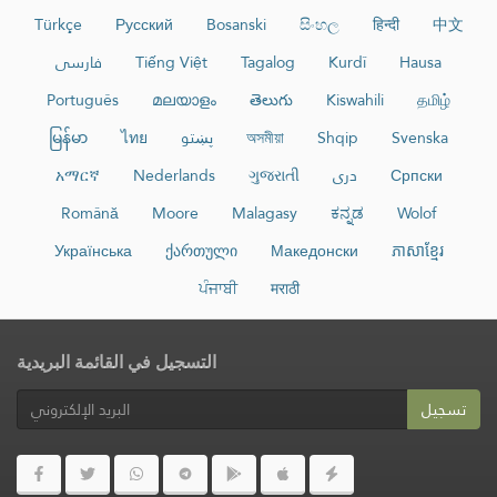
Türkçe
Русский
Bosanski
සිංහල
हिन्दी
中文
فارسی
Tiếng Việt
Tagalog
Kurdî
Hausa
Português
മലയാളം
తెలుగు
Kiswahili
தமிழ்
မြန်မာ
ไทย
پښتو
অসমীয়া
Shqip
Svenska
አማርኛ
Nederlands
ગુજરાતી
دری
Српски
Română
Moore
Malagasy
ಕನ್ನಡ
Wolof
Українська
ქართული
Македонски
ភាសាខ្មែរ
ਪੰਜਾਬੀ
मराठी
التسجيل في القائمة البريدية
تسجيل