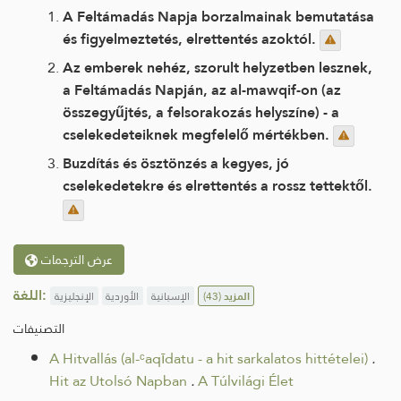
A Feltámadás Napja borzalmainak bemutatása
és figyelmeztetés, elrettentés azoktól.
Az emberek nehéz, szorult helyzetben lesznek,
a Feltámadás Napján, az al-mawqif-on (az
összegyűjtés, a felsorakozás helyszíne) - a
cselekedeteiknek megfelelő mértékben.
Buzdítás és ösztönzés a kegyes, jó
cselekedetekre és elrettentés a rossz tettektől.
عرض الترجمات
اللغة:
الإنجليزية
الأوردية
الإسبانية
(43)
المزيد
التصنيفات
A Hitvallás (al-ᶜaqīdatu - a hit sarkalatos hittételei)
.
Hit az Utolsó Napban
.
A Túlvilági Élet