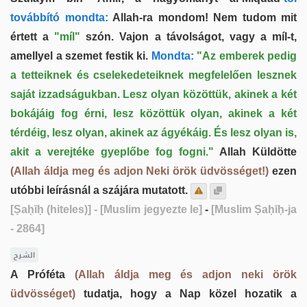
továbbító mondta:
Allah-ra mondom! Nem tudom mit
értett a
"míl"
szón. Vajon a távolságot, vagy a míl-t,
amellyel a szemet festik ki.
Mondta:
"Az emberek pedig
a tetteiknek és cselekedeteiknek megfelelően lesznek
saját izzadságukban. Lesz olyan közöttük, akinek a két
bokájáig fog érni, lesz közöttük olyan, akinek a két
térdéig, lesz olyan, akinek az ágyékáig. És lesz olyan is,
akit a verejtéke gyeplőbe fog fogni."
Allah Küldötte
(Allah áldja meg és adjon Neki örök üdvösséget!)
ezen
utóbbi leírásnál a szájára mutatott.
[Ṣaḥīḥ (hiteles)]
- [Muslim jegyezte le]
-
[Muslim Ṣaḥīḥ-ja
- 2864]
الشرح
A Próféta
(Allah áldja meg és adjon neki örök
üdvösséget)
tudatja, hogy a Nap közel hozatik a