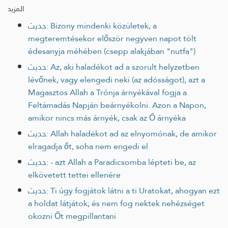
المزيد
حديث: Bizony mindenki közületek, a
megteremtésekor először negyven napot tölt
édesanyja méhében (csepp alakjában "nutfa")
حديث: Az, aki haladékot ad a szorult helyzetben
lévőnek, vagy elengedi neki (az adósságot), azt a
Magasztos Allah a Trónja árnyékával fogja a
Feltámadás Napján beárnyékolni. Azon a Napon,
amikor nincs más árnyék, csak az Ő árnyéka
حديث: Allah haladékot ad az elnyomónak, de amikor
elragadja őt, soha nem engedi el
حديث: - azt Allah a Paradicsomba lépteti be, az
elkövetett tettei ellenére
حديث: Ti úgy fogjátok látni a ti Uratokat, ahogyan ezt
a holdat látjátok; és nem fog nektek nehézséget
okozni Őt megpillantani