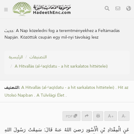
حديث:
A Nap közeledni fog a teremtményekhez a Feltámadás
Napján. Közöttük csupán egy míl-nyi távolság lesz
التصنيفات
الرئيسية
A Hitvallás (al-ᶜaqīdatu - a hit sarkalatos hittételei)
التصنيف:
A Hitvallás (al-ᶜaqīdatu - a hit sarkalatos hittételei)
.
Hit az
Utolsó Napban
.
A Túlvilági Élet
.
PDF
+
-
عَنِ الْمِقْدَادِ بْنِ الْأَسْوَدِ رَضيَ اللهُ عنهُ قَالَ: سَمِعْتُ رَسُولَ اللهِ