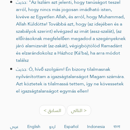
حديث: "Az Iszlám azt jelenti, hogy tanúságot teszel
arról, hogy nincs más jogosan imádható isten,
kivéve az Egyetlen Allah, és arról, hogy Muhammad,
Allah Küldötte! Továbbá azt, hogy (az idejében és a
szabályok szerint) elvégzed az imát (assz-szalát), (az
előírásoknak megfelelően megadod a szegényeknek
járó alamizsnát (az-zakát), végigböjtölöd Ramadánt
és elzarándokolsz a Házhoz (Ká'ba), ha arra módot
találsz
حديث: Ó, hívő szolgáim! Én bizony tilalmasnak
nyilvánítottam a igazságtalanságot Magam számára.
Azt köztetek is tilalmassá tettem, így ne kövessetek
el igazságtalanságot egymás ellen!
التالي >
< السابق
عربي
English
اردو
Español
Indonesia
বাংলা