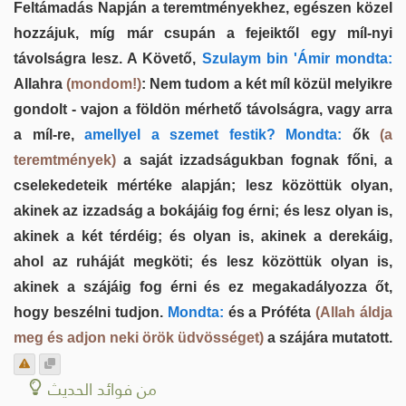
Feltámadás Napján a teremtményekhez, egészen közel
hozzájuk, míg már csupán a fejeiktől egy míl-nyi
távolságra lesz. A Követő,
Szulaym bin 'Ámir mondta:
Allahra
(mondom!)
: Nem tudom a két míl közül melyikre
gondolt - vajon a földön mérhető távolságra, vagy arra
a míl-re,
amellyel a szemet festik? Mondta:
ők
(a
teremtmények)
a saját izzadságukban fognak főni, a
cselekedeteik mértéke alapján; lesz közöttük olyan,
akinek az izzadság a bokájáig fog érni; és lesz olyan is,
akinek a két térdéig; és olyan is, akinek a derekáig,
ahol az ruháját megköti; és lesz közöttük olyan is,
akinek a szájáig fog érni és ez megakadályozza őt,
hogy beszélni tudjon.
Mondta:
és a Próféta
(Allah áldja
meg és adjon neki örök üdvösséget)
a szájára mutatott.
من فوائد الحديث