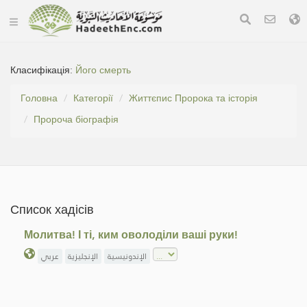
Класифікація:
Його смерть
Головна
Категорії
Життєпис Пророка та історія
Пророча біографія
Список хадісів
Молитва! І ті, ким оволоділи ваші руки!
الإندونيسية
الإنجليزية
عربي