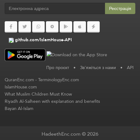
Реєстрація
github.com/IslamHouse-API
Про проєкт
•
Зв'яжіться з нами
•
API
QuranEnc.com
-
TerminologyEnc.com
IslamHouse.com
What Muslim Children Must Know
Riyadh Al-Salheen with explanation and benefits
Bayan Al-Islam
HadeethEnc.com © 2026