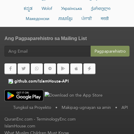
ಕನ್ನಡ
Wolof
Українська
ქართული
Македонски
ភាសាខ្មែរ
ਪੰਜਾਬੀ
मराठी
Ang Pagpaparehistro sa Mailing List
Pagpaparehistro
github.com/IslamHouse-API
Tungkol sa Proyekto
•
Makipag-ugnayan sa amin
•
API
QuranEnc.com
-
TerminologyEnc.com
IslamHouse.com
What Muslim Children Must Know