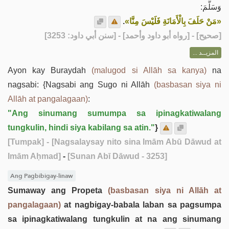
وَسَلَّمَ:
.
«مَنْ حَلَفَ بِالْأَمَانَةِ فَلَيْسَ مِنَّا»
] - [رواه أبو داود وأحمد] - [سنن أبي داود: 3253]
صحيح
[
المزيــد ...
Ayon kay Buraydah
(malugod si Allāh sa kanya)
na
nagsabi: {Nagsabi ang Sugo ni Allāh
(basbasan siya ni
Allāh at pangalagaan)
:
"Ang sinumang sumumpa sa ipinagkatiwalang
tungkulin, hindi siya kabilang sa atin."
}
[Tumpak]
- [Nagsalaysay nito sina Imām Abū Dāwud at
Imām Aḥmad]
-
[Sunan Abī Dāwud - 3253]
Ang Pagbibigay-linaw
Sumaway ang Propeta
(basbasan siya ni Allāh at
pangalagaan)
at nagbigay-babala laban sa pagsumpa
sa ipinagkatiwalang tungkulin at na ang sinumang