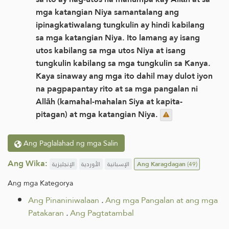
mga katangian Niya samantalang ang
ipinagkatiwalang tungkulin ay hindi kabilang
sa mga katangian Niya. Ito lamang ay isang
utos kabilang sa mga utos Niya at isang
tungkulin kabilang sa mga tungkulin sa Kanya.
Kaya sinaway ang mga ito dahil may dulot iyon
na pagpapantay rito at sa mga pangalan ni
Allāh (kamahal-mahalan Siya at kapita-
pitagan) at mga katangian Niya.
Ang Paglalahad ng mga Salin
Ang Wika:
الإنجليزية
الأوردية
الإسبانية
Ang Karagdagan
(49)
Ang mga Kategorya
Ang Pinaniniwalaan
.
Ang mga Pangalan at ang mga
Patakaran
.
Ang Pagtatambal