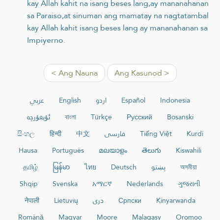
kay Allah kahit na isang beses lang,ay mananahanan
sa Paraiso,at sinuman ang mamatay na nagtatambal
kay Allah kahit isang beses lang ay mananahanan sa
Impiyerno.
< Ang Nauna
Ang Kasunod >
عربي
English
اردو
Español
Indonesia
ئۇيغۇرچە
বাংলা
Türkçe
Русский
Bosanski
සිංහල
हिन्दी
中文
فارسی
Tiếng Việt
Kurdî
Hausa
Português
മലയാളം
తెలుగు
Kiswahili
தமிழ்
မြန်မာ
ไทย
Deutsch
پښتو
অসমীয়া
Shqip
Svenska
አማርኛ
Nederlands
ગુજરાતી
नेपाली
Lietuvių
دری
Српски
Kinyarwanda
Română
Magyar
Moore
Malagasy
Oromoo