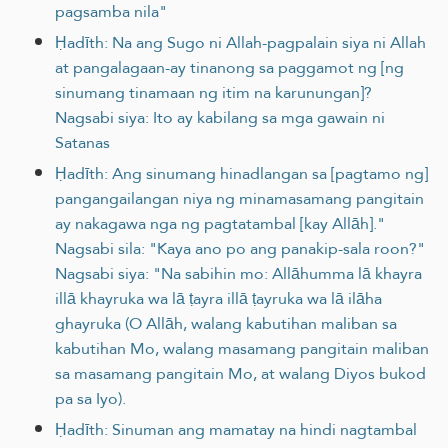
pagsamba nila"
Ḥadīth: Na ang Sugo ni Allah-pagpalain siya ni Allah
at pangalagaan-ay tinanong sa paggamot ng [ng
sinumang tinamaan ng itim na karunungan]?
Nagsabi siya: Ito ay kabilang sa mga gawain ni
Satanas
Ḥadīth: Ang sinumang hinadlangan sa [pagtamo ng]
pangangailangan niya ng minamasamang pangitain
ay nakagawa nga ng pagtatambal [kay Allāh]."
Nagsabi sila: "Kaya ano po ang panakip-sala roon?"
Nagsabi siya: "Na sabihin mo: Allāhumma lā khayra
illā khayruka wa lā ṭayra illā ṭayruka wa lā ilāha
ghayruka (O Allāh, walang kabutihan maliban sa
kabutihan Mo, walang masamang pangitain maliban
sa masamang pangitain Mo, at walang Diyos bukod
pa sa Iyo).
Ḥadīth: Sinuman ang mamatay na hindi nagtambal