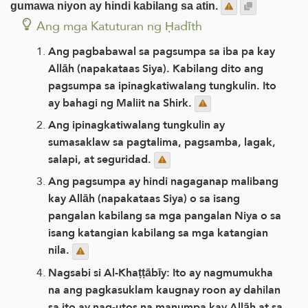
gumawa niyon ay hindi kabilang sa atin.
Ang mga Katuturan ng Ḥadīth
Ang pagbabawal sa pagsumpa sa iba pa kay
Allāh (napakataas Siya). Kabilang dito ang
pagsumpa sa ipinagkatiwalang tungkulin. Ito
ay bahagi ng Maliit na Shirk.
Ang ipinagkatiwalang tungkulin ay
sumasaklaw sa pagtalima, pagsamba, lagak,
salapi, at seguridad.
Ang pagsumpa ay hindi nagaganap malibang
kay Allāh (napakataas Siya) o sa isang
pangalan kabilang sa mga pangalan Niya o sa
isang katangian kabilang sa mga katangian
nila.
Nagsabi si Al-Khaṭṭābīy: Ito ay nagmumukha
na ang pagkasuklam kaugnay roon ay dahilan
sa ito ay nag-utos na manumpa kay Allāh at sa