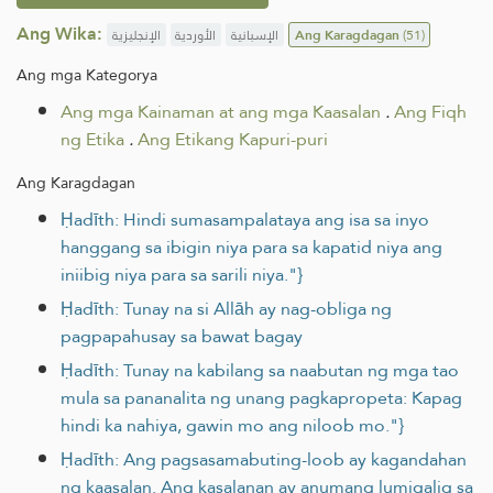
Ang Wika:
الإنجليزية
الأوردية
الإسبانية
Ang Karagdagan
(51)
Ang mga Kategorya
Ang mga Kainaman at ang mga Kaasalan
.
Ang Fiqh
ng Etika
.
Ang Etikang Kapuri-puri
Ang Karagdagan
Ḥadīth: Hindi sumasampalataya ang isa sa inyo
hanggang sa ibigin niya para sa kapatid niya ang
iniibig niya para sa sarili niya."}
Ḥadīth: Tunay na si Allāh ay nag-obliga ng
pagpapahusay sa bawat bagay
Ḥadīth: Tunay na kabilang sa naabutan ng mga tao
mula sa pananalita ng unang pagkapropeta: Kapag
hindi ka nahiya, gawin mo ang niloob mo."}
Ḥadīth: Ang pagsasamabuting-loob ay kagandahan
ng kaasalan. Ang kasalanan ay anumang lumigalig sa