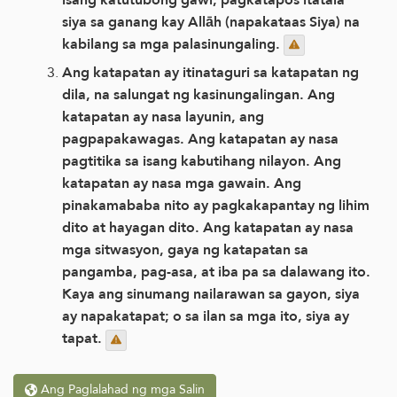
siya sa ganang kay Allāh (napakataas Siya) na
kabilang sa mga palasinungaling.
Ang katapatan ay itinataguri sa katapatan ng
dila, na salungat ng kasinungalingan. Ang
katapatan ay nasa layunin, ang
pagpapakawagas. Ang katapatan ay nasa
pagtitika sa isang kabutihang nilayon. Ang
katapatan ay nasa mga gawain. Ang
pinakamababa nito ay pagkakapantay ng lihim
dito at hayagan dito. Ang katapatan ay nasa
mga sitwasyon, gaya ng katapatan sa
pangamba, pag-asa, at iba pa sa dalawang ito.
Kaya ang sinumang nailarawan sa gayon, siya
ay napakatapat; o sa ilan sa mga ito, siya ay
tapat.
Ang Paglalahad ng mga Salin