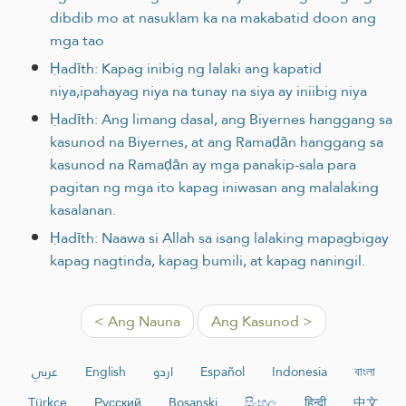
dibdib mo at nasuklam ka na makabatid doon ang
mga tao
Ḥadīth: Kapag inibig ng lalaki ang kapatid
niya,ipahayag niya na tunay na siya ay iniibig niya
Ḥadīth: Ang limang dasal, ang Biyernes hanggang sa
kasunod na Biyernes, at ang Ramaḍān hanggang sa
kasunod na Ramaḍān ay mga panakip-sala para
pagitan ng mga ito kapag iniwasan ang malalaking
kasalanan.
Ḥadīth: Naawa si Allah sa isang lalaking mapagbigay
kapag nagtinda, kapag bumili, at kapag naningil.
< Ang Nauna
Ang Kasunod >
عربي
English
اردو
Español
Indonesia
বাংলা
Türkçe
Русский
Bosanski
සිංහල
हिन्दी
中文