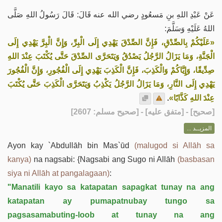
عَنْ عَبْدِ اللهِ بنِ مَسعُودٍ رضي الله عنه قَالَ: قَالَ رَسُولُ اللهِ صَلَّى
اللهُ عَلَيْهِ وَسَلَّمَ:
«عَلَيْكُمْ بِالصِّدْقِ، فَإِنَّ الصِّدْقَ يَهْدِي إِلَى الْبِرِّ، وَإِنَّ الْبِرَّ يَهْدِي إِلَى
الْجَنَّةِ، وَمَا يَزَالُ الرَّجُلُ يَصْدُقُ وَيَتَحَرَّى الصِّدْقَ حَتَّى يُكْتَبَ عِنْدَ اللهِ
صِدِّيقًا، وَإِيَّاكُمْ وَالْكَذِبَ، فَإِنَّ الْكَذِبَ يَهْدِي إِلَى الْفُجُورِ، وَإِنَّ الْفُجُورَ
يَهْدِي إِلَى النَّارِ، وَمَا يَزَالُ الرَّجُلُ يَكْذِبُ وَيَتَحَرَّى الْكَذِبَ حَتَّى يُكْتَبَ
.
عِنْدَ اللهِ كَذَّابًا»
] - [متفق عليه] - [صحيح مسلم: 2607]
صحيح
[
المزيــد ...
Ayon kay `Abdullāh bin Mas`ūd
(malugod si Allāh sa
kanya)
na nagsabi: {Nagsabi ang Sugo ni Allāh
(basbasan
siya ni Allāh at pangalagaan)
:
"Manatili kayo sa katapatan sapagkat tunay na ang
katapatan ay pumapatnubay tungo sa
pagsasamabuting-loob at tunay na ang