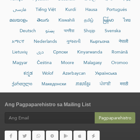
فارسی
Tiếng Việt
Kurdî
Hausa
Português
മലയാളം
తెలుగు
Kiswahili
தமிழ்
မြန်မာ
ไทย
Deutsch
پښتو
অসমীয়া
Shqip
Svenska
አማርኛ
Nederlands
ગુજરાતી
Кыргызча
नेपाली
Lietuvių
دری
Српски
Kinyarwanda
Română
Magyar
Čeština
Moore
Malagasy
Oromoo
ಕನ್ನಡ
Wolof
Azərbaycan
Українська
ქართული
Македонски
ភាសាខ្មែរ
ਪੰਜਾਬੀ
मराठी
Ang Pagpaparehistro sa Mailing List
Pagpaparehistro