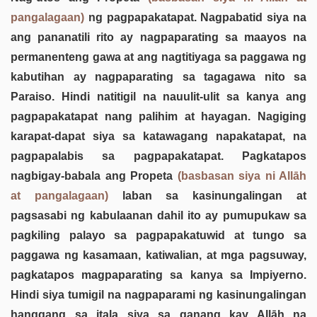
pangalagaan)
ng pagpapakatapat. Nagpabatid siya na
ang pananatili rito ay nagpaparating sa maayos na
permanenteng gawa at ang nagtitiyaga sa paggawa ng
kabutihan ay nagpaparating sa tagagawa nito sa
Paraiso. Hindi natitigil na nauulit-ulit sa kanya ang
pagpapakatapat nang palihim at hayagan. Nagiging
karapat-dapat siya sa katawagang napakatapat, na
pagpapalabis sa pagpapakatapat. Pagkatapos
nagbigay-babala ang Propeta
(basbasan siya ni Allāh
at pangalagaan)
laban sa kasinungalingan at
pagsasabi ng kabulaanan dahil ito ay pumupukaw sa
pagkiling palayo sa pagpapakatuwid at tungo sa
paggawa ng kasamaan, katiwalian, at mga pagsuway,
pagkatapos magpaparating sa kanya sa Impiyerno.
Hindi siya tumigil na nagpaparami ng kasinungalingan
hanggang sa itala siya sa ganang kay Allāh na