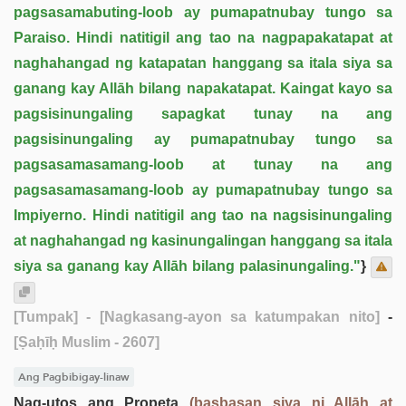
pagsasamabuting-loob ay pumapatnubay tungo sa
Paraiso. Hindi natitigil ang tao na nagpapakatapat at
naghahangad ng katapatan hanggang sa itala siya sa
ganang kay Allāh bilang napakatapat. Kaingat kayo sa
pagsisinungaling sapagkat tunay na ang
pagsisinungaling ay pumapatnubay tungo sa
pagsasamasamang-loob at tunay na ang
pagsasamasamang-loob ay pumapatnubay tungo sa
Impiyerno. Hindi natitigil ang tao na nagsisinungaling
at naghahangad ng kasinungalingan hanggang sa itala
siya sa ganang kay Allāh bilang palasinungaling."
}
[Tumpak]
- [Nagkasang-ayon sa katumpakan nito]
-
[Ṣaḥīḥ Muslim - 2607]
Ang Pagbibigay-linaw
Nag-utos ang Propeta
(basbasan siya ni Allāh at