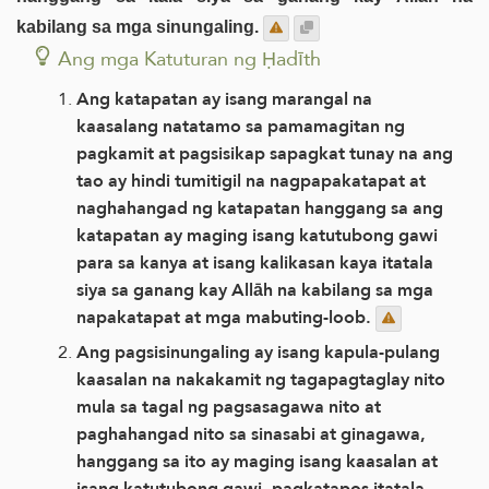
kabilang sa mga sinungaling.
Ang mga Katuturan ng Ḥadīth
Ang katapatan ay isang marangal na
kaasalang natatamo sa pamamagitan ng
pagkamit at pagsisikap sapagkat tunay na ang
tao ay hindi tumitigil na nagpapakatapat at
naghahangad ng katapatan hanggang sa ang
katapatan ay maging isang katutubong gawi
para sa kanya at isang kalikasan kaya itatala
siya sa ganang kay Allāh na kabilang sa mga
napakatapat at mga mabuting-loob.
Ang pagsisinungaling ay isang kapula-pulang
kaasalan na nakakamit ng tagapagtaglay nito
mula sa tagal ng pagsasagawa nito at
paghahangad nito sa sinasabi at ginagawa,
hanggang sa ito ay maging isang kaasalan at
isang katutubong gawi, pagkatapos itatala