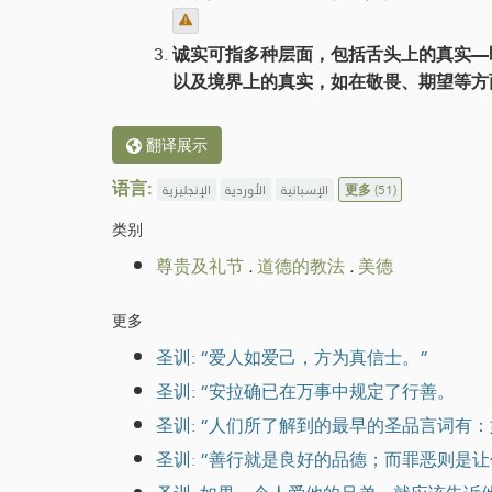
诚实可指多种层面，包括舌头上的真实—
以及境界上的真实，如在敬畏、期望等方
翻译展示
语言:
الإنجليزية
الأوردية
الإسبانية
更多
(51)
类别
尊贵及礼节
.
道德的教法
.
美德
更多
圣训: “爱人如爱己，方为真信士。”
圣训: “安拉确已在万事中规定了行善。
圣训: “人们所了解到的最早的圣品言词有
圣训: “善行就是良好的品德；而罪恶则是