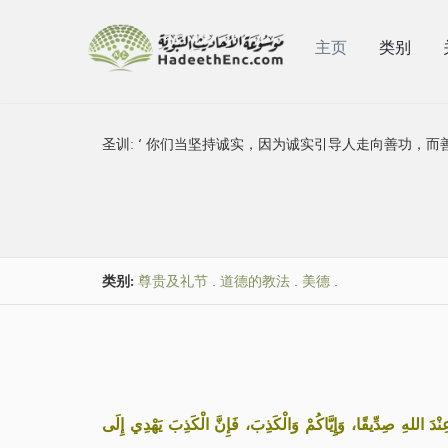
主页
类别
圣训:
‘ 你们当坚持诚实，因为诚实引导人走向善功，而
类别:
尊贵及礼节
.
道德的教法
.
美德
.
«ْدَ اللهِ صِدِّيقًا، وَإِيَّاكُمْ وَالْكَذِبَ، فَإِنَّ الْكَذِبَ يَهْدِي إِلَى