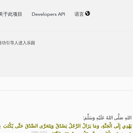
关于此项目
Developers API
语言
善功引导人进入乐园
ِ صَلَّى اللهُ عَلَيْهِ وَسَلَّمَ
َّ يَهْدِي إِلَى الْجَنَّةِ، وَمَا يَزَالُ الرَّجُلُ يَصْدُقُ وَيَتَحَرَّى الصِّدْقَ حَتَّى يُكْتَبَ عِن