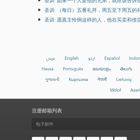
圣训: 如果一个人爱他的兄弟，就应该告诉
圣训: （每日）五番礼拜，周五至下周五
圣训: 愿真主怜悯这样的人，他在买卖和借
عربي
English
اردو
Español
Indon
Hausa
Português
മലയാളം
తెలుగు
ગુજરાતી
Кыргызча
नेपाली
Lietuvių
Wolof
Azər
注册邮箱列表