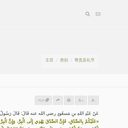
主页
类别
尊贵及礼节
PDF
+
-
عَنْ عَبْدِ اللهِ بنِ مَسعُودٍ رضي الله عنه قَالَ: قَالَ رَسُولُ الله:
عَلَيْكُمْ بِالصِّدْقِ، فَإِنَّ الصِّدْقَ يَهْدِي إِلَى الْبِرِّ، وَإِنَّ الْبِر