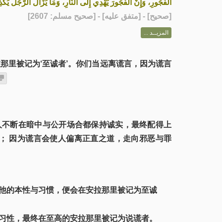
الْفُجُورِ، وَإِنَّ الْفُجُورَ يَهْدِي إِلَى النَّارِ، وَمَا يَزَالُ الرَّجُلُ يَك»
] - [متفق عليه] - [صحيح مسلم: 2607]
صحيح
[
المزيــد ...
那里被记为‘至诚者’。你们当远离谎言，因为谎言
人不断在暗中与公开场合都保持诚实，最终配得上
； 因为谎言会使人偏离正直之道，走向邪恶与罪
他的本性与习惯，便会在安拉那里被记为至诚
习性，最终在至高的安拉那里被记为说谎者。