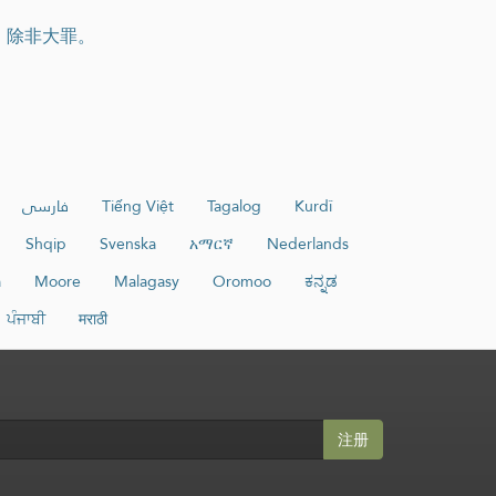
，除非大罪。
فارسی
Tiếng Việt
Tagalog
Kurdî
Shqip
Svenska
አማርኛ
Nederlands
a
Moore
Malagasy
Oromoo
ಕನ್ನಡ
ਪੰਜਾਬੀ
मराठी
注册