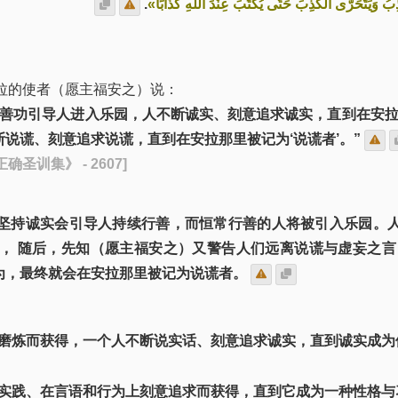
.
ْذِبُ وَيَتَحَرَّى الْكَذِبَ حَتَّى يُكْتَبَ عِنْدَ اللهِ كَذَّابًا
安拉的使者（愿主福安之）说：
而善功引导人进入乐园，人不断诚实、刻意追求诚实，直到在安拉
说谎、刻意追求说谎，直到在安拉那里被记为‘说谎者’。”
确圣训集》 - 2607]
坚持诚实会引导人持续行善，而恒常行善的人将被引入乐园。
调， 随后，先知（愿主福安之）又警告人们远离说谎与虚妄之言
为，最终就会在安拉那里被记为说谎者。
磨炼而获得，一个人不断说实话、刻意追求诚实，直到诚实成为
实践、在言语和行为上刻意追求而获得，直到它成为一种性格与