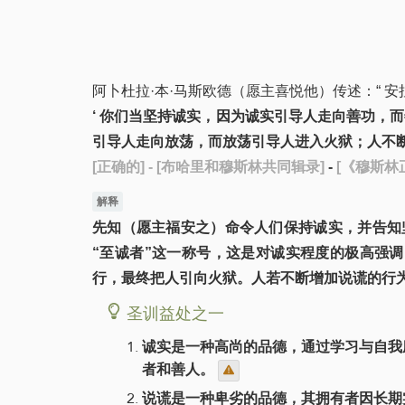
阿卜杜拉·本·马斯欧德（愿主喜悦他）传述：“ 
‘ 你们当坚持诚实，因为诚实引导人走向善功，
引导人走向放荡，而放荡引导人进入火狱；人不断
[正确的]
- [布哈里和穆斯林共同辑录]
-
[《穆斯林正
解释
先知（愿主福安之）命令人们保持诚实，并告知
“至诚者”这一称号，这是对诚实程度的极高强
行，最终把人引向火狱。人若不断增加说谎的行
圣训益处之一
诚实是一种高尚的品德，通过学习与自我
者和善人。
说谎是一种卑劣的品德，其拥有者因长期