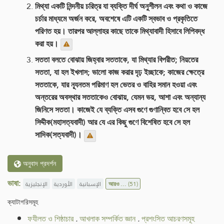
মিথ্যা একটি নিন্দনীয় চরিত্র যা ব্যক্তি দীর্ঘ অনুশীলন এবং কথা ও কাজে
চর্চার মাধ্যমে অর্জন করে, অবশেষে এটি একটি স্বভাব ও প্রকৃতিতে
পরিণত হয়। তারপর আল্লাহর কাছে তাকে মিথ্যাবাদী হিসাবে লিপিবদ্ধ
করা হয়।
সততা বলতে বোঝায় জিহ্বার সততাকে, যা মিথ্যার বিপরীত; নিয়তের
সততা, যা হল ইখলাস; ভালো কাজ করার দৃঢ় ইচ্ছাকে; কাজের ক্ষেত্রে
সততাকে, যার ন্যূনতম পরিমাণ হল ভেতর ও বাহির সমান হওয়া এবং
অন্তরের অবস্থার সততাকেও বোঝায়, যেমন ভয়, আশা এবং অন্যান্য
জিনিসে সততা। কাজেই যে ব্যক্তি এসব গুণে গুণান্বিত হবে সে হল
সিদ্দীক(মহাসত্যবাদী) আর যে এর কিছু গুণে বিশেষিত হবে সে হল
সাদিক(সত্যবাদী)।
অনুবাদ প্রদর্শন
ভাষা:
الإنجليزية
الأوردية
الإسبانية
আরও ...
(51)
ক্যাটাগরিসমূহ
ফযীলত ও শিষ্ঠাচার
.
আখলাক সম্পর্কিত জ্ঞান
.
প্রশংসিত আচরণসমূহ