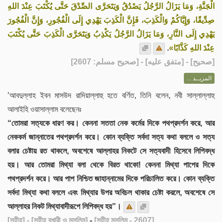
الْجَنَّةِ، وَمَا يَزَالُ الرَّجُلُ يَصْدُقُ وَيَتَحَرَّى الصِّدْقَ حَتَّى يُكْتَبَ عِنْدَ اللهِ
صِدِّيقًا، وَإِيَّاكُمْ وَالْكَذِبَ، فَإِنَّ الْكَذِبَ يَهْدِي إِلَى الْفُجُورِ، وَإِنَّ الْفُجُورَ
يَهْدِي إِلَى النَّارِ، وَمَا يَزَالُ الرَّجُلُ يَكْذِبُ وَيَتَحَرَّى الْكَذِبَ حَتَّى يُكْتَبَ
.
عِنْدَ اللهِ كَذَّابًا»
] - [متفق عليه] - [صحيح مسلم: 2607]
صحيح
[
المزيــد ...
’আবদুল্লাহ ইবন মাসউদ রাদিয়াল্লাহু হতে বর্ণিত, তিনি বলেন, নবী সাল্লাল্লাহু
আলাইহি ওয়াসাল্লাম বলেছেনঃ
“তোমরা সত্যকে ধারণ কর। কেননা সততা নেক কর্মের দিকে পথপ্রদর্শন করে, আর
নেককর্ম জান্নাতের পথপ্রদর্শন করে। কোন ব্যক্তি সর্বদা সত্য কথা বললে ও সত্য
বলার চেষ্টায় রত থাকলে, অবশেষে আল্লাহর নিকটে সে সত্যবাদী হিসেবে লিপিবদ্ধ
হয়। আর তোমরা মিথ্যা বলা থেকে বিরত থাকো! কেননা মিথ্যা পাপের দিকে
পথপ্রদর্শন করে। আর পাপ নিশ্চিত জাহান্নামের দিকে পরিচালিত করে। কোন ব্যক্তি
সর্বদা মিথ্যা কথা বললে এবং মিথ্যার উপর অবিচল থাকার চেষ্টা করলে, অবশেষে সে
আল্লাহর নিকট মিথ্যাবাদীরূপে লিপিবদ্ধ হয়”।
[সহীহ]
- [সহীহ বুখারী ও মুসলিম]
-
[সহীহ মুসলিম - 2607]