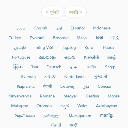
< পূর্ববর্তী
পরবর্তী >
عربي
English
اردو
Español
Indonesia
Türkçe
Русский
Bosanski
සිංහල
हिन्दी
中文
فارسی
Tiếng Việt
Tagalog
Kurdî
Hausa
Português
മലയാളം
తెలుగు
Kiswahili
தமிழ்
မြန်မာ
ไทย
Deutsch
پښتو
অসমীয়া
Shqip
Svenska
አማርኛ
Nederlands
ગુજરાતી
Кыргызча
नेपाली
Lietuvių
دری
Српски
Kinyarwanda
Română
Magyar
Čeština
Moore
Malagasy
Oromoo
ಕನ್ನಡ
Wolof
Azərbaycan
Українська
ქართული
Македонски
ភាសាខ្មែរ
ਪੰਜਾਬੀ
मराठी