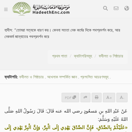
হাদীস:
“তোমরা সত্যকে ধারণ কর। কেননা সততা নেক কর্মের দিকে পথপ্রদর্শন করে, আর
নেককর্ম জান্নাতের পথপ্রদর্শন করে
প্রথম পাতা
ক্যাটাগরিসমূহ
ফযীলত ও শিষ্ঠাচার
ক্যাটাগরি:
ফযীলত ও শিষ্ঠাচার
.
আখলাক সম্পর্কিত জ্ঞান
.
প্রশংসিত আচরণসমূহ
.
PDF
+
-
عَنْ عَبْدِ اللهِ بنِ مَسعُودٍ رضي الله عنه قَالَ: قَالَ رَسُولُ اللهِ صَلَّى
اللهُ عَلَيْهِ وَسَلَّمَ:
«عَلَيْكُمْ بِالصِّدْقِ، فَإِنَّ الصِّدْقَ يَهْدِي إِلَى الْبِرِّ، وَإِنَّ الْبِرَّ يَهْدِي إِلَى