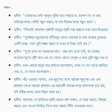
আরও ...
হাদীস: “তোমাদের কেউ প্রকৃত মুমিন হতে পারবে না, যতক্ষণ না সে তার
ভাইয়ের জন্য সেটাই পছন্দ করবে, যা তার নিজের জন্য পছন্দ করে”।
হাদীস: “নিশ্চয়ই আল্লাহ প্রতিটি বস্তুর প্রতি দয়া করাকে ফরয করে দিয়েছেন
হাদীস: “পূর্বেকার নবুওয়াতের বাণীসমূহ থেকে লোকেরা যা লাভ করেছে তন্মধ্যে
একটি হচ্ছে: যখন তুমি লজ্জা করবে না তখন যা ইচ্ছা তাই কর।”
হাদীস: “পুণ্য হলো সৎ স্বভাবের নাম। আর পাপ হলো তাই, যা তোমার
অন্তরে সন্দেহ সৃষ্টি করে এবং তা লোকে জেনে ফেলুক এ কথা তুমি পছন্দ কর না
হাদীস: যখন কোনো মানুষ তার ভাইকে ভালোবাসে, তখন সে যেন তাকে জানিয়ে
দেয় যে, সে তাকে ভালোবাসে।
হাদীস: পাঁচ ওয়াক্ত সালাত, এক জুমু‘আ থেকে আরেক জুমু‘আ এবং এক
রামাযান থেকে আরেক রামাযান এর মধ্যবর্তী সময়ের জন্য কাফফারা হয়ে যায়,
যদি কবীরা গুনাহ থেকে বিরত থাকা হয়।
হাদীস: আল্লাহ সে ব্যক্তির প্রতি রহমত বর্ষণ করুন, যে ক্রয় করতে, বিক্রয়
করতে এবং পাওনা ফিরিয়ে নিতে ছাড় প্রদান নীতি অবলম্বন করে।