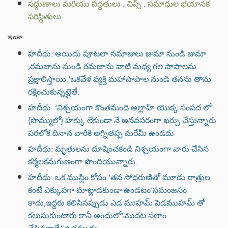
సద్గుణాలు మరియు పద్దతులు
.
చిప్స్
.
సమాధుల భయానక
పరిస్థితులు
ఇంకా
హదీథు: అయిదు పూటలా నమాజులు జుమా నుండి జుమా
,రమజాను నుండి రమజాను వాటి మధ్య గల పాపాలను
ప్రక్షాలిస్తాయి.‘ఒకవేళ వ్యక్తి మహాపాపాల నుండి తనను తాను
రక్షించుకున్నట్లైతే.
హదీథు: ‘నిశ్చయంగా కొంతమంది అల్లాహ్ యొక్క సంపద లో
{సొమ్ములో} హక్కు లేకుండా నే అనవసరంగా ఖర్చు చేస్తున్నారు
పరలోక దినాన వారికి అగ్నితప్ప మరేమీ ఉండదు
హదీథు: మృతులను దూషించకండి నిశ్చయంగా వారు చేసిన
కర్మలకనుగుణంగా పొందియున్నారు.
హదీథు: ఒక ముస్లిం కోసం ‘తన సోధరుణితో మూడు రాత్రుల
కంటే ఎక్కువగా మాట్లాడకుండా ఉండటం‘సమంజసం
కాదు,ఇద్దరు కలిసినప్పుడు ఎడ ముహమ్ పెడముహమ్ తో
కలుసుకుంటారు కానీ అందులో'మొదట సలాం