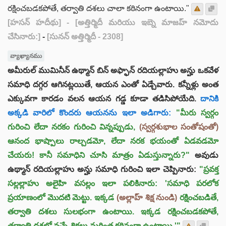
రక్షించబడకపోతే, తర్వాతి దశలు చాలా కఠినంగా ఉంటాయి."
[హసన్ హదీథు]
- [అత్తిర్మిదీ మరియు ఇబ్నె మాజహ్ నమోదు
చేసినారు:]
-
[సునన్ అత్తిర్మిదీ - 2308]
వ్యాఖ్యానము
అమీరుల్ ముమినీన్ ఉథ్మాన్ బిన్ అఫ్ఫాన్ రదియల్లాహు అన్హు ఒకవేళ
సమాధి దగ్గర ఆగినట్లయితే, ఆయన ఎంతో ఏడ్చేవారు. కన్నీళ్లు అంత
ఎక్కువగా కారడం వలన ఆయన గడ్డ కూడా తడిసిపోయేది.
దానికి
అక్కడి వారిలో కొందరు ఆయనను ఇలా అడిగారు:
"మీరు స్వర్గం
గురించి లేదా నరకం గురించి విన్నప్పుడు,
(స్వర్గశుభాల సంతోషంతో)
ఆనంద భాష్పాలు రాల్చడమో, లేదా నరక భయంతో ఏడవడమో
చేయరు! కానీ సమాధిని చూసి మాత్రం ఏడుస్తున్నారు?"
అవుడు
ఉథ్మాన్ రదియల్లాహు అన్హు సమాధి గురించి ఇలా చెప్పినారు:
"ప్రవక్త
సల్లల్లాహు అలైహి వసల్లం ఇలా పలికినారు: 'సమాధి పరలోక
ప్రయాణంలో మొదటి మెట్టు. ఇక్కడ
(అల్లాహ్ శిక్ష నుండి)
రక్షించబడితే,
తర్వాతి దశలు సులభంగా ఉంటాయి. ఇక్కడ రక్షించబడకపోతే,
తర్వాతి దశల్లో వచ్చే శిక్షలు మరింత కఠినంగా ఉంటాయి.'"