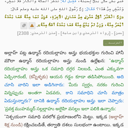
قَبْرٍ بَكَى حَتَّى يَبُلَّ لِحْيَتَهُ،
فَقِيلَ لَهُ:
تُذْكَرُ الْجَنَّةُ وَالنَّارُ فَلَا تَبْكِي،
وَتَبْكِي مِنْ هَذَا؟
فَقَالَ:
إِنَّ رَسُولَ اللهِ صلى الله عليه وسلم قَالَ:
«إِنَّ الْقَبْرَ أَوَّلُ مَنْزِلٍ مِنْ مَنَازِلِ الْآخِرَةِ، فَإِنْ نَجَا مِنْهُ فَمَا بَعْدَهُ
.
أَيْسَرُ مِنْهُ، وَإِنْ لَمْ يَنْجُ مِنْهُ فَمَا بَعْدَهُ أَشَدُّ مِنْهُ»
] - [رواه الترمذي وابن ماجه] - [سنن الترمذي: 2308]
حسن
[
المزيــد ...
అల్లాహ్ పట్ల ఉథ్మాన్ రదియల్లాహు అన్హు భయభక్తుల గురించి హానీ
మౌలా ఉథ్మాన్ రదియల్లాహు అన్హు నుండి ఉల్లేఖన:
"ఉథ్మాన్
రదియల్లాహు అన్హు ఒక సమాధి దగ్గర నిలబడి, ఎంత ఎక్కువగా
ఏడ్చినారంటే,
(కన్నీళ్ళకు)
ఆయన గడ్డం కూడా తడిసిపోయింది.
అది
చూసి వారిని ఇలా అడిగినారు:
'మీరు స్వర్గం, నరకం గురించి
విన్నప్పుడు అంతగా ఏడవరు,
కాని సమాధిని చూసి మాత్రం
ఏడుస్తున్నారు?' దానికి ఉథ్మాన్ రదియల్లాహు అన్హు ఇలా చెప్పారు:
'ప్రవక్త ముహమ్మద్ సల్లల్లాహు అలైహి వసల్లం ఇలా పలికి ఉన్నారు:
"
నిశ్చయంగా సమాధి పరలోక ప్రయాణంలోని మెట్టు. ఇక్కడ
(అల్లాహ్
శిక్ష నుండి)
రక్షించబడితే, తర్వాతి దశలు సులభంగా ఉంటాయి. ఇక్కడ