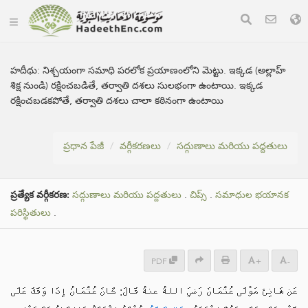
హదీథు:
నిశ్చయంగా సమాధి పరలోక ప్రయాణంలోని మెట్టు. ఇక్కడ (అల్లాహ్
శిక్ష నుండి) రక్షించబడితే, తర్వాతి దశలు సులభంగా ఉంటాయి. ఇక్కడ
రక్షించబడకపోతే, తర్వాతి దశలు చాలా కఠినంగా ఉంటాయి
ప్రధాన పేజీ
వర్గీకరణలు
సద్గుణాలు మరియు పద్దతులు
ప్రత్యేక వర్గీకరణ:
సద్గుణాలు మరియు పద్దతులు
.
చిప్స్
.
సమాధుల భయానక
పరిస్థితులు
.
PDF
+
-
عَن هَانِئ مَوْلَى عُثْمَانَ رَضيَ اللهُ عنهُ قَالَ: كَانَ عُثْمَانُ إِذَا وَقَفَ عَلَى