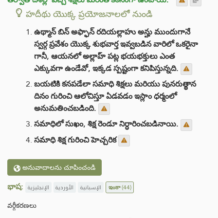
హదీథు యొక్క ప్రయోజనాలలో నుండి
ఉథ్మాన్ బిన్ అఫ్ఫాన్ రదియల్లాహు అన్హు ముందుగానే
స్వర్గ ప్రవేశం యొక్క శుభవార్త ఇవ్వబడిన వారిలో ఒకరైనా
గానీ, ఆయనలో అల్లాహ్ పట్ల భయభక్తులు ఎంత
ఎక్కువగా ఉండేవో, ఇక్కడ స్పష్టంగా కనిపిస్తున్నది.
బయటికి కనపడేలా సమాధి శిక్షలు మరియు పునరుత్థాన
దినం గురించి ఆలోచిస్తూ ఏడవడం ఇస్లాం ధర్మంలో
అనుమతించబడింది.
సమాధిలో సుఖం, శిక్ష రెండూ నిర్ధారించబడినాయి.
సమాధి శిక్ష గురించి హెచ్చరిక
అనువాదాలను చూపించండి
భాష:
الإنجليزية
الأوردية
الإسبانية
ఇంకా
(44)
వర్గీకరణలు