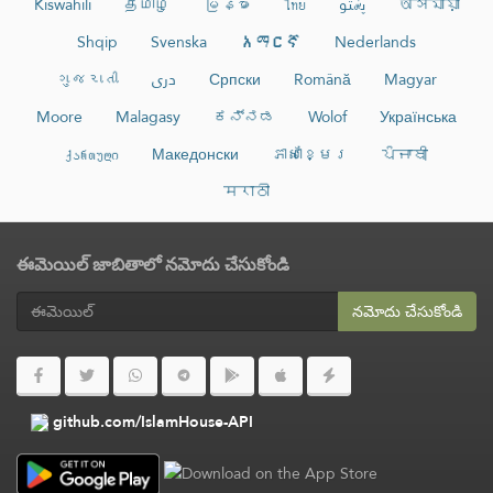
Kiswahili
தமிழ்
မြန်မာ
ไทย
پښتو
অসমীয়া
Shqip
Svenska
አማርኛ
Nederlands
ગુજરાતી
دری
Српски
Română
Magyar
Moore
Malagasy
ಕನ್ನಡ
Wolof
Українська
ქართული
Македонски
ភាសាខ្មែរ
ਪੰਜਾਬੀ
मराठी
ఈమెయిల్ జాబితాలో నమోదు చేసుకోండి
నమోదు చేసుకోండి
github.com/IslamHouse-API