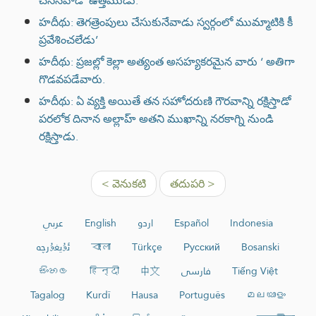
చేసినవాడే”ఉత్తముడు.
హదీథు: తెగత్రెంపులు చేసుకునేవాడు స్వర్గంలో ముమ్మాటికి కీ
ప్రవేశించలేడు’
హదీథు: ప్రజల్లో కెల్లా అత్యంత అసహ్యకరమైన వారు ‘ అతిగా
గొడవపడేవారు.
హదీథు: ఏ వ్యక్తి అయితే తన సహోదరుణి గౌరవాన్ని రక్షిస్తాడో
పరలోక దినాన అల్లాహ్ అతని ముఖాన్ని నరకాగ్ని నుండి
రక్షిస్తాడు.
< వెనుకటి
తదుపరి >
عربي
English
اردو
Español
Indonesia
ئۇيغۇرچە
বাংলা
Türkçe
Русский
Bosanski
සිංහල
हिन्दी
中文
فارسی
Tiếng Việt
Tagalog
Kurdî
Hausa
Português
മലയാളം