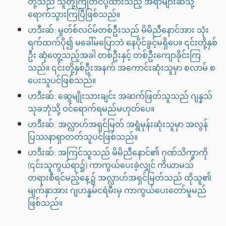
တို့သည် သူတို့ကြိုတင်ပို့ထားသည့် အရာများဆီသို့
ရောက်သွားကြပြီဖြစ်သည်။
ဟဒီးဆ်: မွတ်စ်လင်မ်တစ်ဦးသည် မိမိညီနောင်အား သုံး
ရက်ထက်ပို၍ မခေါ်မပြောဘဲ နေပိုင်ခွင့်မရှိပေ။ ၎င်းတို့နှစ်
ဦး ဆုံတွေ့သည့်အခါ တစ်ဦးနှင့် တစ်ဦးကျောခိုင်းကြ
သည်။ ၎င်းတို့နှစ်ဦးအနက် အကောင်းဆုံးသူမှာ စလာမ် စ
ပေးသူပင်ဖြစ်သည်။
ဟဒီးဆ်: ဆွေမျိုးသားချင်း အဆက်ဖြတ်သူသည် ဂျန္နသ်
သုခဘုံသို့ ဝင်ရောက်ရမည်မဟုတ်ပေ။
ဟဒီးဆ်: အလ္လာဟ်အရှင်မြတ် အရွံမုန်းဆုံးသူမှာ အလွန်
ပြဿနာရှာတတ်သူပင်ဖြစ်သည်။
ဟဒီးဆ်: အကြင်သူသည် မိမိညီနောင်၏ ဂုဏ်သိက္ခာကို
(၎င်းသူကွယ်ရာ၌) ကာကွယ်ပေးခဲ့လျှင် ကိယာမသ်
တရားစီရင်မည့်နေ့၌ အလ္လာဟ်အရှင်မြတ်သည် ထိုသူ၏
မျက်နှာအား ဂျဟန္နမ်ငရဲမီးမှ ကာကွယ်ပေးတော်မူမည်
ဖြစ်သည်။