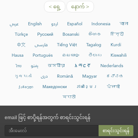
< ရှေ့
နောက် >
عربي
English
اردو
Español
Indonesia
বাংলা
Türkçe
Русский
Bosanski
සිංහල
हिन्दी
中文
فارسی
Tiếng Việt
Tagalog
Kurdî
Hausa
Português
മലയാളം
తెలుగు
Kiswahili
ไทย
پښتو
অসমীয়া
አማርኛ
Nederlands
ગુજરાતી
دری
Română
Magyar
ಕನ್ನಡ
ქართული
Македонски
ភាសាខ្មែរ
ਪੰਜਾਬੀ
मराठी
email ဖြင့် စာပို့ရန်အတွက် စာရင်းသွင်းရန်
စာရင်းသွင်းရန်