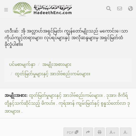
ဟဒီးဆ်:
အို အလ္လာဟ်အရှင်မြတ်၊ ကျွန်တော်မျိုးသည် မကောင်း‌ေသာ
ကိုယ်ကျင့်တရားများ၊ လုပ်ရပ်များနှင့် အလိုဆန္ဒများမှ အရှင်မြတ်ထံ
ခိုလှုံပါ၏။
ပင်မစာမျက်နှာ
အမျိုးအစားများ
ထွတ်မြတ်မှုများနှင့် အာဒါဗ်စည်းကမ်းများ။
အမျိုးအစား:
ထွတ်မြတ်မှုများနှင့် အာဒါဗ်စည်းကမ်းများ။
.
ဒုအာ၊ ဇိကိရ်
တို့နှင့်သက်ဆိုင်သည့် ဖိကဟ်။
.
ကုရ်အာန် ကျမ်းမြတ်နှင့် စွန္နသ်တော်လာ ဒု
အာများ။
.
PDF
+
-