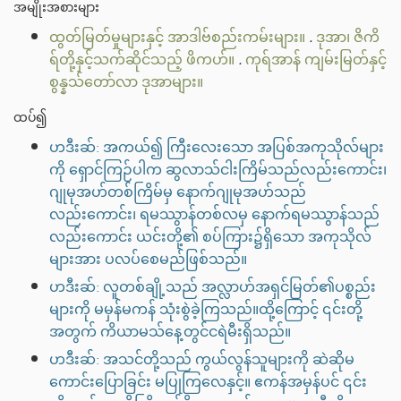
အမျိုးအစားများ
ထွတ်မြတ်မှုများနှင့် အာဒါဗ်စည်းကမ်းများ။
.
ဒုအာ၊ ဇိကိ
ရ်တို့နှင့်သက်ဆိုင်သည့် ဖိကဟ်။
.
ကုရ်အာန် ကျမ်းမြတ်နှင့်
စွန္နသ်တော်လာ ဒုအာများ။
ထပ်၍
ဟဒီးဆ်: အကယ်၍ ကြီးလေးသော အပြစ်အကုသိုလ်များ
ကို ရှောင်ကြဉ်ပါက ဆွလာသ်ငါးကြိမ်သည်လည်းကောင်း၊
ဂျုမုအဟ်တစ်ကြိမ်မှ နောက်ဂျုမုအဟ်သည်
လည်းကောင်း၊ ရမဿွာန်တစ်လမှ နောက်ရမဿွာန်သည်
လည်းကောင်း ယင်းတို့၏ စပ်ကြား၌ရှိသော အကုသိုလ်
များအား ပလပ်စေမည်ဖြစ်သည်။
ဟဒီးဆ်: လူတစ်ချို့သည် အလ္လာဟ်အရှင်မြတ်၏ပစ္စည်း
များကို မမှန်မကန် သုံးစွဲခဲ့ကြသည်။ထို့ကြောင့် ၎င်းတို့
အတွက် ကိယာမသ်နေ့တွင်ငရဲမီးရှိသည်။
ဟဒီးဆ်: အသင်တို့သည် ကွယ်လွန်သူများကို ဆဲဆိုမ
ကောင်းပြောခြင်း မပြုကြလေနှင့်။ ဧကန်အမှန်ပင် ၎င်း