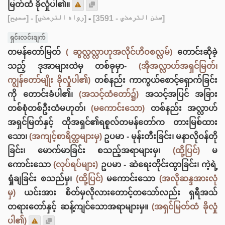
မြတ်ထံ ခိုလှုံပါ၏။
[صحيح]
- [رواه الترمذي]
-
[سنن الترمذي - 3591]
ရှင်းလင်းချက်
တမန်တော်မြတ်
( ဆွလ္လလ္လာဟုအလိုင်ဟိဝစလ္လမ်)
တောင်းဆိုခဲ့
သည့် ဒုအာများထဲမှ တစ်ခုမှာ-
(အိုအလ္လာဟ်အရှင်မြတ်၊
ကျွန်တော်မျိုး ခိုလှုံပါ၏)
တစ်နည်း ကာကွယ်စောင့်ရှောက်ခြင်း
ကို တောင်းခံပါ၏၊
(အသင့်ထံတော်၌)
အသင့်အပြင် အခြား
တစ်စုံတစ်ဦးထံမဟုတ်၊
(မကောင်းသော)
တစ်နည်း အလ္လာဟ်
အရှင်မြတ်နှင့် ထိုအရှင်၏ရစူလ်တမန်တော်က တားမြစ်ထား
သော၊
(အကျင့်စာရိတ္တများမှ)
ဥပမာ - မုန်းတီးခြင်း၊ မနာလိုဝန်တို
ခြင်း၊ မောက်မာခြင်း စသည့်အရာများမှ၊
(ထို့ပြင်)
မ
ကောင်းသော
(လုပ်ရပ်များ)
ဥပမာ - ဆဲရေးတိုင်းထွာခြင်း၊ ကဲ့ရဲ့
ရှုံချခြင်း စသည်မှ၊
(ထို့ပြင်)
မကောင်းသော
(အလိုဆန္ဒအားလုံ
မှ)
ယင်းအား စိတ်မှလိုလားတောင့်တသော်လည်း ရှရီအသ်
တရားတော်နှင့် ဆန့်ကျင်သောအရာများမှ။
(အရှင်မြတ်ထံ ခိုလှုံ
ပါ၏)