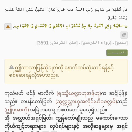
عَن قُطْبَةَ بنِ مَالِكٍ رَضيَ اللهُ عنه قَالَ: كَانَ النَّبِيُّ صَلَّى اللَّهُ عَلَيْهِ
وَسَلَّمَ يَقُولُ:
.
«اللَّهُمَّ إِنِّي أَعُوذُ بِكَ مِنْ مُنْكَرَاتِ الأَخْلاَقِ وَالأَعْمَالِ وَالأَهْوَاءِ»
] - [رواه الترمذي] - [سنن الترمذي: 3591]
صحيح
[
المزيــد ...
ဤဘာသာပြန်ဆိုချက်ကို နောက်ထပ်သုံးသပ်ရန်နှင့်
စစ်ဆေးရန်လိုအပ်သည်။.
ကုသ်ဗဟ် ဗင်န် မာလိက်
(ရဿွိယလ္လာဟုအန်ဟု)
က ဆင့်ပြန်ခဲ့
သည်။ တမန်တော်မြတ်
(ဆွလ္လလ္လာဟုအလိုင်းဟိဝစလ္လမ်)
သည်
(ဤဒုအာကို)
အမြဲတစေ ရွတ်ဖတ်တော်မူလေ့ရှိသည်။
အို အလ္လာဟ်အရှင်မြတ်၊ ကျွန်တော်မျိုးသည် မကောင်း‌ေသာ
ကိုယ်ကျင့်တရားများ၊ လုပ်ရပ်များနှင့် အလိုဆန္ဒများမှ အရှင်