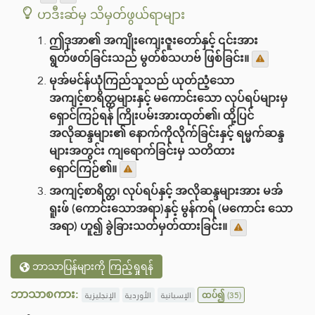
ဟဒီးဆ်မှ သိမှတ်ဖွယ်ရာများ
ဤဒုအာ၏ အကျိုးကျေးဇူးတော်နှင့် ၎င်းအား
ရွတ်ဖတ်ခြင်းသည် မွတ်စ်သဟဗ် ဖြစ်ခြင်း။
မုအ်မင်န်ယုံကြည်သူသည် ယုတ်ညံ့သော
အကျင့်စာရိတ္တများနှင့် မကောင်းသော လုပ်ရပ်များမှ
ရှောင်ကြဉ်ရန် ကြိုးပမ်းအားထုတ်၏၊ ထို့ပြင်
အလိုဆန္ဒများ၏ နောက်ကိုလိုက်ခြင်းနှင့် ရမ္မက်ဆန္ဒ
များအတွင်း ကျရောက်ခြင်းမှ သတိထား
ရှောင်ကြဉ်၏။
အကျင့်စာရိတ္တ၊ လုပ်ရပ်နှင့် အလိုဆန္ဒများအား မအ်
ရူးဖ် (ကောင်းသောအရာ)နှင့် မွန်ကရ် (မကောင်း သော
အရာ) ဟူ၍ ခွဲခြားသတ်မှတ်ထားခြင်း။
ဘာသာပြန်များကို ကြည့်ရှုရန်
ဘာသာစကား:
الإنجليزية
الأوردية
الإسبانية
ထပ်၍
(35)