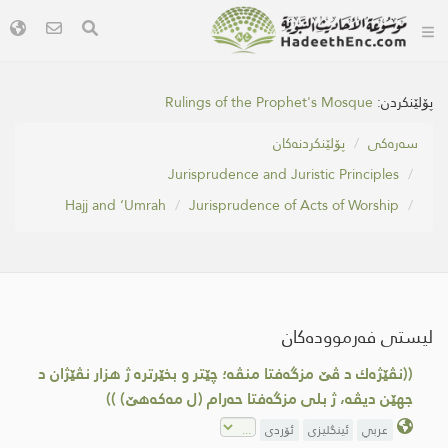
Rulings of the Prophet's Mosque
پۆلێنکردن:
سه‌ره‌كی
پۆلێنکردنەکان
Jurisprudence and Juristic Principles
Hajj and ‘Umrah
Jurisprudence of Acts of Worship
لیستی فەرموودەکان
((نڤێژه‌ك د ڤێ مزگه‌فتا منڤه‌؛ چێتر و بخێرتره‌‌ ژ هزار نڤێژان د
جهێن دیڤه‌، ژ بلی مزگه‌فتا حه‌رام (ل مه‌كه‌هێ) ))
عربي
ئینگلیزی
ئۆردی