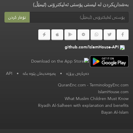
بەشداریکردن لە لیستی پۆستی ئەلیکترۆنی (ئیمێڵ)
تۆمار کردن
github.com/IslamHouse-API
API
•
پەیوەندیمان پێوە بکە
•
دەربارەی پرۆژە
QuranEnc.com
-
TerminologyEnc.com
IslamHouse.com
What Muslim Children Must Know
Riyadh Al-Salheen with explanation and benefits
Bayan Al-Islam