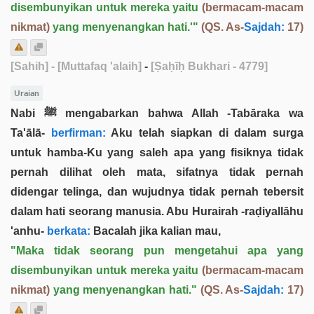
disembunyikan untuk mereka yaitu
(bermacam-macam
nikmat)
yang menyenangkan hati.'"
(QS. As-
Sajdah:
17)
[Sahih]
- [Muttafaq 'alaih]
-
[Ṣaḥīḥ Bukhari - 4779]
Uraian
Nabi ﷺ mengabarkan bahwa Allah -Tabāraka wa
Ta'ālā-
berfirman:
Aku telah siapkan di dalam surga
untuk hamba-Ku yang saleh apa yang fisiknya tidak
pernah dilihat oleh mata, sifatnya tidak pernah
didengar telinga, dan wujudnya tidak pernah tebersit
dalam hati seorang manusia. Abu Hurairah -raḍiyallāhu
'anhu-
berkata:
Bacalah jika kalian mau,
"Maka tidak seorang pun mengetahui apa yang
disembunyikan untuk mereka yaitu
(bermacam-macam
nikmat)
yang menyenangkan hati."
(QS. As-
Sajdah:
17)