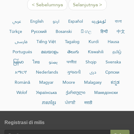
< Sebelumnya
Selanjutnya >
عربي
English
اردو
Español
ئۇيغۇرچە
বাংলা
Türkçe
Русский
Bosanski
සිංහල
हिन्दी
中文
فارسی
Tiếng Việt
Tagalog
Kurdî
Hausa
Português
മലയാളം
తెలుగు
Kiswahili
தமிழ்
မြန်မာ
ไทย
پښتو
অসমীয়া
Shqip
Svenska
አማርኛ
Nederlands
ગુજરાતી
دری
Српски
Română
Magyar
Moore
Malagasy
ಕನ್ನಡ
Wolof
Українська
ქართული
Македонски
ភាសាខ្មែរ
ਪੰਜਾਬੀ
मराठी
Registrasi di milis