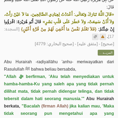
قَالَ:
«قَالَ اللَّهُ تَبَارَكَ وَتَعَالَى: أَعْدَدْتُ لِعِبَادِي الصَّالِحِينَ، مَا لاَ عَيْنٌ رَأَتْ،
وَلاَ أُذُنٌ سَمِعَتْ، وَلاَ خَطَرَ عَلَى قَلْبِ بَشَرٍ»
قَالَ أَبُو هُرَيْرَةَ: اقْرَؤُوا
إِنْ شِئْتُمْ:
{فَلاَ تَعْلَمُ نَفْسٌ مَا أُخْفِيَ لَهُمْ مِنْ قُرَّةِ أَعْيُنٍ}
[السجدة:
.
17]
] - [متفق عليه] - [صحيح البخاري: 4779]
صحيح
[
المزيــد ...
Abu Hurairah -raḍiyallāhu 'anhu- meriwayatkan dari
Rasulullah ﷺ bahwa beliau bersabda,
"Allah ﷻ berfirman, 'Aku telah menyediakan untuk
hamba-hamba-Ku yang saleh apa yang tidak pernah
dilihat mata, tidak pernah didengar telinga, dan tidak
tebersit dalam hati seorang manusia.'"
Abu Hurairah
berkata,
"Bacalah
(firman Allah)
jika kalian mau, 'Maka
tidak seorang pun mengetahui apa yang