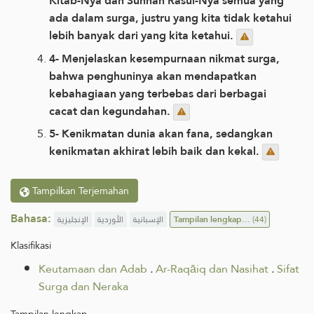
Kitab-Nya dan Sunnah Rasul-Nya semua yang
ada dalam surga, justru yang kita tidak ketahui
lebih banyak dari yang kita ketahui.
4- Menjelaskan kesempurnaan nikmat surga,
bahwa penghuninya akan mendapatkan
kebahagiaan yang terbebas dari berbagai
cacat dan kegundahan.
5- Kenikmatan dunia akan fana, sedangkan
kenikmatan akhirat lebih baik dan kekal.
Tampilkan Terjemahan
Bahasa:
الإنجليزية
الأوردية
الإسبانية
Tampilan lengkap...
(44)
Klasifikasi
Keutamaan dan Adab
.
Ar-Raqāiq dan Nasihat
.
Sifat
Surga dan Neraka
Tampilan lengkap...