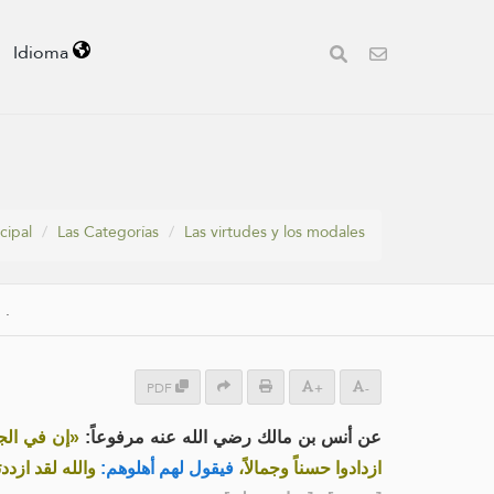
Idioma
cipal
Las Categorías
Las virtudes y los modales
.
.
PDF
+
-
عن أنس بن مالك رضي الله عنه مرفوعاً:
إن في الجنة 
ازدادوا حسناً وجمالاً،
فيقول لهم أهلوهم:
والله لقد ازد!»