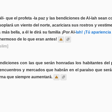
l- que el profeta -la paz y las bendiciones de Al-lah sean co
oplará un viento del norte, acariciara sus rostros y vestime
más bella, a él le dirá su familia ¡Por Al-
lah! ¡Tú apariencia
 hermoso de lo que eran antes!
slim]
endiciones con las que serán honradas los habitantes del
 encuentros y mercados que habrán en el paraíso que serán f
erna que siempre aumentará.