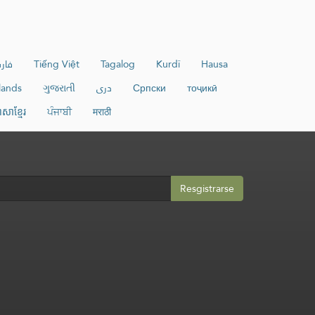
فار
Tiếng Việt
Tagalog
Kurdî
Hausa
lands
ગુજરાતી
دری
Српски
тоҷикӣ
ាសាខ្មែរ
ਪੰਜਾਬੀ
मराठी
Resgistrarse