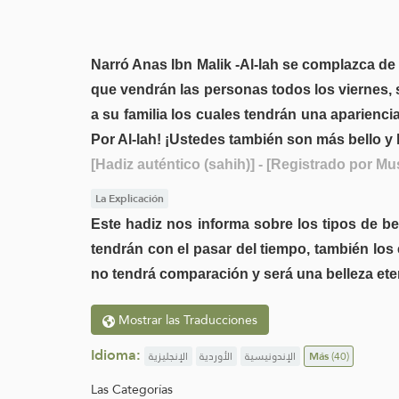
Narró Anas Ibn Malik -Al-lah se complazca de é
que vendrán las personas todos los viernes, s
a su familia los cuales tendrán una apariencia 
Por Al-lah! ¡Ustedes también son más bello y
[Hadiz auténtico (sahih)]
- [Registrado por Mu
La Explicación
Este hadiz nos informa sobre los tipos de b
tendrán con el pasar del tiempo, también los
no tendrá comparación y será una belleza et
Mostrar las Traducciones
Idioma:
الإنجليزية
الأوردية
الإندونيسية
Más
(40)
Las Categorías