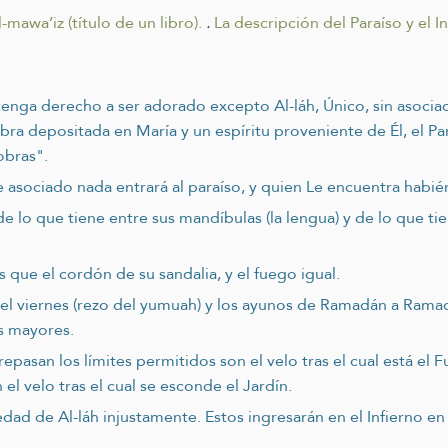
-mawa’iz (título de un libro).
.
La descripción del Paraíso y el In
tenga derecho a ser adorado excepto Al-láh, Único, sin asoci
bra depositada en María y un espíritu proveniente de Él, el Pa
obras".
e asociado nada entrará al paraíso, y quien Le encuentra habié
 lo que tiene entre sus mandíbulas (la lengua) y de lo que tien
 que el cordón de su sandalia, y el fuego igual.
 del viernes (rezo del yumuah) y los ayunos de Ramadán a Rama
s mayores.
epasan los límites permitidos son el velo tras el cual está el Fu
el velo tras el cual se esconde el Jardín.
ad de Al-láh injustamente. Estos ingresarán en el Infierno en 