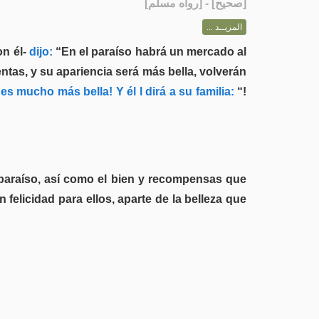
] - [رواه مسلم]
صحيح
[
المزيــد ...
n él-
dijo:
“En el paraíso habrá un mercado al
ntas, y su apariencia será más bella, volverán
 es mucho más bella! Y él l dirá a su familia:
“!
 paraíso, así como el bien y recompensas que
elicidad para ellos, aparte de la belleza que