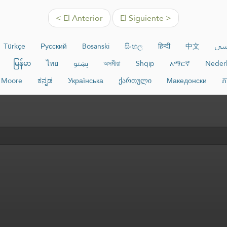
< El Anterior
El Siguiente >
Türkçe
Русский
Bosanski
සිංහල
हिन्दी
中文
سی
မြန်မာ
ไทย
پښتو
অসমীয়া
Shqip
አማርኛ
Neder
Moore
ಕನ್ನಡ
Українська
ქართული
Македонски
ភ