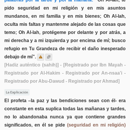
pido seguridad en mi religión y en mis asuntos
mundanos, en mi familia y en mis bienes; Oh Al-lah,
oculta mis faltas y mantenme alejado de las cosas que
temo; Oh Al-lah, protégeme por delante y por atrás, a
mi derecha y a mi izquierda y por encima de mí; busco
refugio en Tu Grandeza de recibir el daño inesperado
debajo de mí”.
[Hadiz auténtico (sahih)]
- [Registrado por Ibn Mayah -
Registrado por Al-Hakim - Registrado por An-nsaa'i -
Registrado por Abu-Dawud - Registrado por Ahmad]
La Explicación
El profeta –la paz y las bendiciones sean con él- era
constante en esta suplica todas las mañanas y tardes,
no lo abandonaba nunca ya que contiene grandes
significados, en él se pide
(seguridad en mi religión)