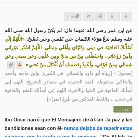
PDF
+
-
عن ابن عمر رضي الله عنهما قال: لم يكنْ رسول الله صلى الله
عليه وسلم يَدَعُ هؤلاء الكلماتِ حين يُمْسي وحين يُصْبحُ:
«اللَّهُمَّ إنِّي
أسْأَلُكَ العافيَةَ في ديني ودُنْيَايَ وأَهْلي ومَالي، اللَّهُمَّ اسْتُر عَوْراتي
وآمِنْ رَوْعاتي، واحفَظْني مِنْ بين يديَّ ومِن خَلْفِي وعن يميني وعن
.
شِمَالي ومِنْ فَوْقِي، وأَعُوذُ بِعَظمَتِك أَنْ أُغْتَالَ مِنْ تَحتي»
] - [رواه أبو داود والنسائي في الكبرى وابن ماجه وأحمد
صحيح
[
والحاكم. ملحوظة: لفظ الحديث في مصادر التخريج: اللهم إني
أسألك العافية في الدنيا والآخرة، اللهم إني أسألك العفو والعافية
في ديني...، واللفظ المذكور من بلوغ المرام]
المزيــد ...
Ibn Omar narró que El Mensajero de Al-lah -la paz y las
bendiciones sean con él-
nunca dejaba de repetir estas
palabras por la tarde y por la mañana:
“Oh Al-lah, te