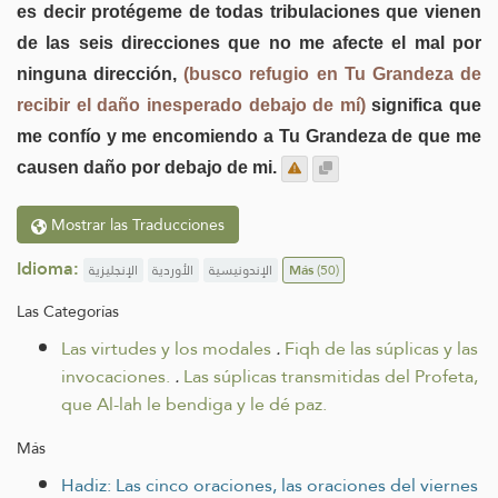
es decir protégeme de todas tribulaciones que vienen
de las seis direcciones que no me afecte el mal por
ninguna dirección,
(busco refugio en Tu Grandeza de
recibir el daño inesperado debajo de mí)
significa que
me confío y me encomiendo a Tu Grandeza de que me
causen daño por debajo de mi.
Mostrar las Traducciones
Idioma:
الإنجليزية
الأوردية
الإندونيسية
Más
(50)
Las Categorías
Las virtudes y los modales
.
Fiqh de las súplicas y las
invocaciones.
.
Las súplicas transmitidas del Profeta,
que Al-lah le bendiga y le dé paz.
Más
Hadiz: Las cinco oraciones, las oraciones del viernes