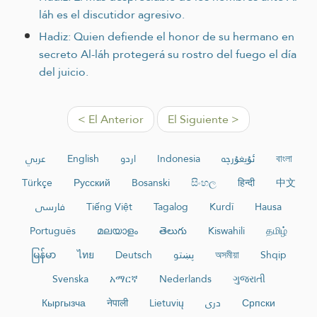
láh es el discutidor agresivo.
Hadiz: Quien defiende el honor de su hermano en
secreto Al-láh protegerá su rostro del fuego el día
del juicio.
< El Anterior
El Siguiente >
عربي
English
اردو
Indonesia
ئۇيغۇرچە
বাংলা
Türkçe
Русский
Bosanski
සිංහල
हिन्दी
中文
فارسی
Tiếng Việt
Tagalog
Kurdî
Hausa
Português
മലയാളം
తెలుగు
Kiswahili
தமிழ்
မြန်မာ
ไทย
Deutsch
پښتو
অসমীয়া
Shqip
Svenska
አማርኛ
Nederlands
ગુજરાતી
Кыргызча
नेपाली
Lietuvių
دری
Српски