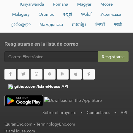
Kinyarwanda
Română
Magyar
Moore
Malagasy
Oromoo
ಕನ್ನಡ
Wolof
Українська
ქართული
Македонски
ភាសាខ្មែរ
ਪੰਜਾਬੀ
मराठी
Resgistrarse en la lista de correo
Resgistrarse
github.com/IslamHouse-API
Sobre el proyecto
•
Contáctanos
•
API
QuranEnc.com
-
TerminologyEnc.com
IslamHouse.com