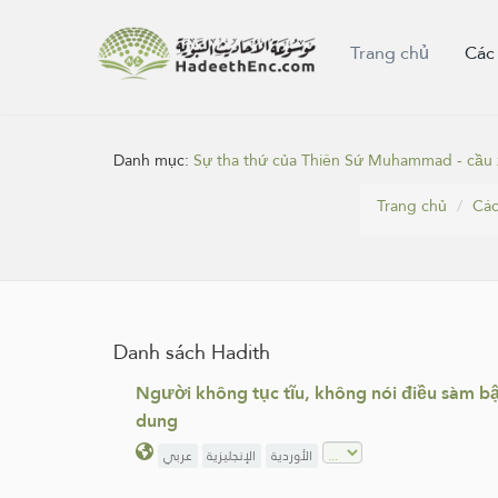
Trang chủ
Các
Danh mục:
Sự tha thứ của Thiên Sứ Muhammad - cầu x
Trang chủ
Các
Danh sách Hadith
Người không tục tĩu, không nói điều sàm b
dung
الأوردية
الإنجليزية
عربي