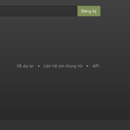
Đăng ký
Về dự án
•
Liên hệ với chúng tôi
•
API