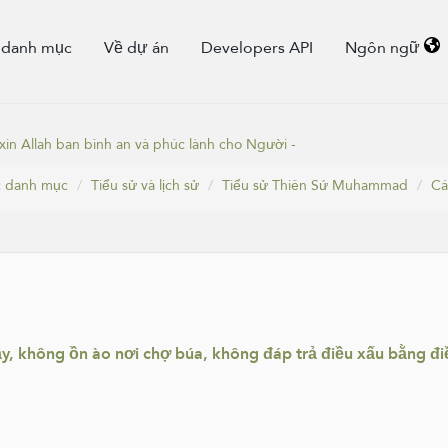
 danh mục
Về dự án
Developers API
Ngôn ngữ
in Allah ban bình an và phúc lành cho Người -
 danh mục
Tiểu sử và lịch sử
Tiểu sử Thiên Sứ Muhammad
Cá
ậy, không ồn ào nơi chợ búa, không đáp trả điều xấu bằng 