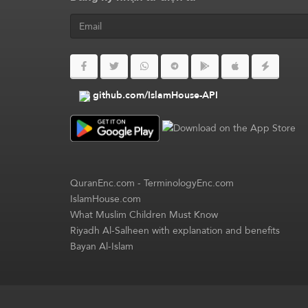
github.com/IslamHouse-API
QuranEnc.com
-
TerminologyEnc.com
IslamHouse.com
What Muslim Children Must Know
Riyadh Al-Salheen with explanation and benefits
Bayan Al-Islam