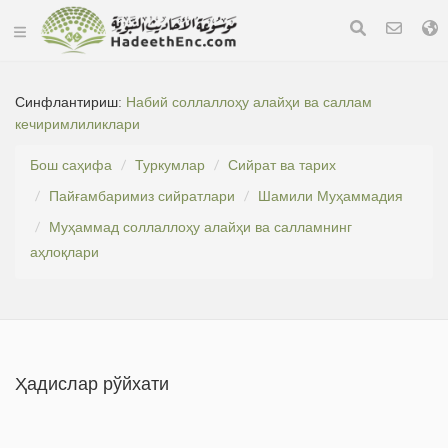
Синфлантириш:
Набий соллаллоҳу алайҳи ва саллам
кечиримлиликлари
Бош саҳифа
Туркумлар
Сийрат ва тарих
Пайғамбаримиз сийратлари
Шамили Муҳаммадия
Муҳаммад соллаллоҳу алайҳи ва салламнинг
аҳлоқлари
Ҳадислар рўйхати