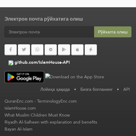
Электрон почта рўйхатига олиш
Рўйхатга олиш
github.com/IslamHouse-API
Лойиҳа ҳақида
•
Бизга боғланинг
•
API
QuranEnc.com
-
TerminologyEnc.com
IslamHouse.com
What Muslim Children Must Know
Riyadh Al-Salheen with explanation and benefits
Bayan Al-Islam