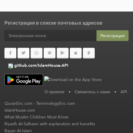
Регистрация в списке почтовых адресов
Регистрация
github.com/IslamHouse-API
О проекте
•
Свяжитесь с нами
•
API
QuranEnc.com
-
TerminologyEnc.com
IslamHouse.com
What Muslim Children Must Know
Riyadh Al-Salheen with explanation and benefits
Bayan Al-Islam