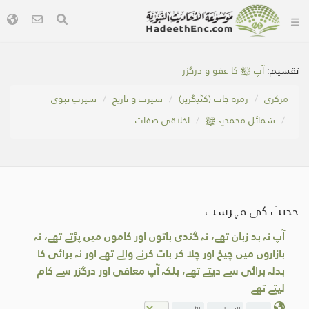
تقسیم:
آپ ﷺ کا عفو و درگزر
مرکزی
زمرہ جات (کٹیگریز)
سیرت و تاریخ
سیرتِ نبوی
شمائلِ محمدیہ ﷺ
اخلاقی صفات
حدیث کی فہرست
آپ نہ بد زبان تھے، نہ گندی باتوں اور کاموں میں پڑتے تھے، نہ
بازاروں میں چیخ اور چلا کر بات کرنے والے تھے اور نہ برائی کا
بدلہ برائی سے دیتے تھے، بلکہ آپ معافی اور درگزر سے کام
لیتے تھے