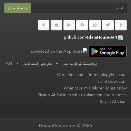
رجسٹریشن
github.com/IslamHouse-API
پروجیکٹ کے بارے میں
•
ہم سے رابطہ کریں
•
API
QuranEnc.com
-
TerminologyEnc.com
IslamHouse.com
What Muslim Children Must Know
Riyadh Al-Salheen with explanation and benefits
Bayan Al-Islam
HadeethEnc.com © 2026