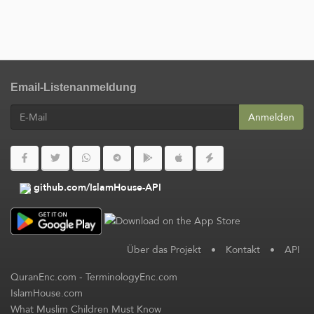
Email-Listenanmeldung
Anmelden
github.com/IslamHouse-API
Über das Projekt
•
Kontakt
•
API
QuranEnc.com
-
TerminologyEnc.com
IslamHouse.com
What Muslim Children Must Know