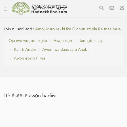
Ìpin ni isọ̀rí isọri :
Amojukuro rẹ- ki ikẹ Ọlọhun ati ọla Rẹ maa ba a-
Ojú ìwé wẹẹbu àkọ́kọ́
Àwọn ìsọ̀rí
Itan ìgbésí ayé
Itan ti Anabi
Awọn iwa daadaa ti Anabi
‏Awọn iroyin ti iwa
Ìtòlẹ́sẹẹsẹ àwọn hadiisi