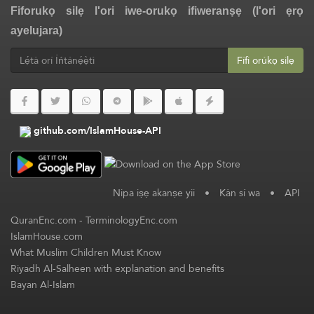
Fiforukọ silẹ l'ori iwe-orukọ ifiweranṣẹ (l'ori ẹrọ
ayelujara)
Fífi orúkọ silẹ
github.com/IslamHouse-API
Nipa iṣẹ akanṣe yii
•
Kàn sí wa
•
API
QuranEnc.com
-
TerminologyEnc.com
IslamHouse.com
What Muslim Children Must Know
Riyadh Al-Salheen with explanation and benefits
Bayan Al-Islam