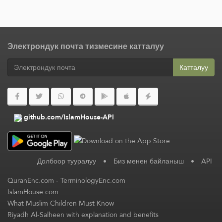
Электрондук почта тизмесине катталуу
Катталуу
github.com/IslamHouse-API
Долбоор тууралуу
•
Биз менен байланыш
•
API
QuranEnc.com
-
TerminologyEnc.com
IslamHouse.com
What Muslim Children Must Know
Riyadh Al-Salheen with explanation and benefits