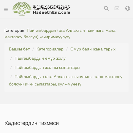
Категория:
Пайгамбардын (ага Аллахтын тынчтыгы жана
мактоосу болсун) кечиримдүүлүгү
Башкы бет
Категориялар
Өмүр баян жана тарых
Пайгамбардын өмүр жолу
Пайгамбардын жалпы сыпаттары
Пайгамбардын (ага Аллахтын тынчтыгы жана мактоосу
болсун) ички сыпаттары, кулк-мүнөзү
Хадистердин тизмеси