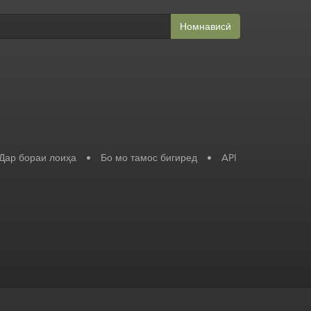
Номнависӣ
Дар бораи лоиҳа
•
Бо мо тамос бигиред
•
API