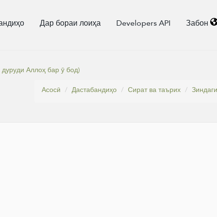
андиҳо
Дар бораи лоиҳа
Developers API
Забон
дуруди Аллоҳ бар ӯ бод)
Асосӣ
Дастабандиҳо
Сират ва таърих
Зиндаги