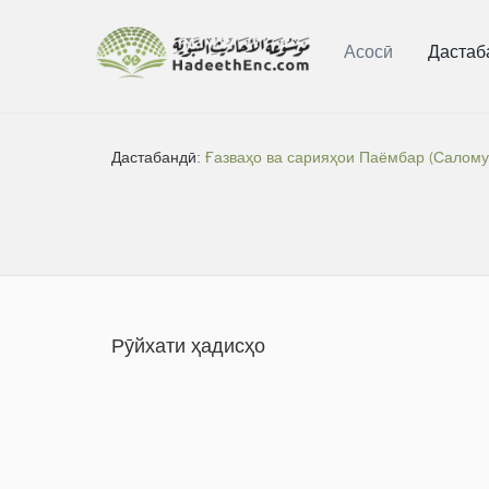
Асосӣ
Дастаб
Дастабандӣ:
Ғазваҳо ва сарияҳои Паёмбар (Салому 
Рӯйхати ҳадисҳо