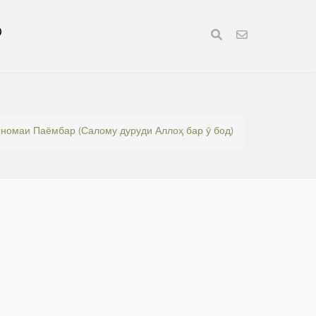
номаи Паёмбар (Салому дуруди Аллоҳ бар ӯ бод)