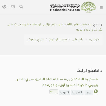
ډلبندي:
د پيغمبر صلی الله عليه وسلم غزاګانې او هغه جنګونه چې خپله یې
پکې ګډون نه درلوده
کور‌پاڼه
ډلبندیانې
سیرت او تاریخ
نبوي سیرت
د احادیثو لړلیک
قسم په الله که چېرته ستا له امله الله يو سړي ته لار
وښيي دا درته له سرو اوښانو غوره ده
عربي
الإنجليزية
الأوردية